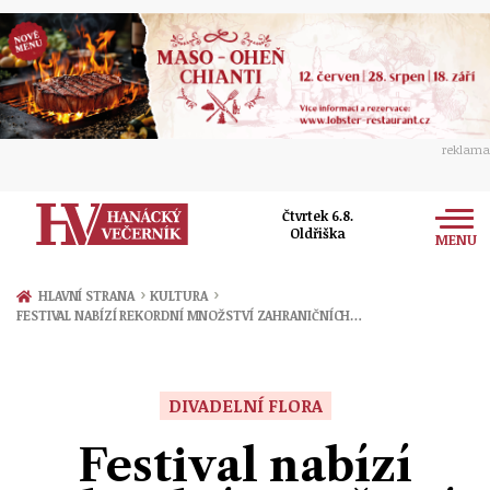
reklama
Čtvrtek 6.8.
Oldřiška
MENU
Zprávy
›
›
HLAVNÍ STRANA
KULTURA
FESTIVAL NABÍZÍ REKORDNÍ MNOŽSTVÍ ZAHRANIČNÍCH…
Rozhovory
Olomouc
Kultura
Politika
Prostějov
DIVADELNÍ FLORA
Společnost
Hudba
Ekonomika
Festival nabízí
Přerov
Sport
Ženy