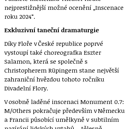
nejprestižnější možné ocenění „Inscenace
roku 2024“.
Exkluzivní taneční dramaturgie
Díky Floře v České republice poprvé
vystoupí také choreografka Eszter
Salamon, která se společně s
Christopherem Rüpingem stane největší
zahraniční hvězdou tohoto ročníku
Divadelní Flory.
V osobně laděné inscenaci Monument 0.7:
M/Others pokračuje především v Německu
a Francii působící umělkyně v subtilním
nazírání lidských vztahů – tělesně-