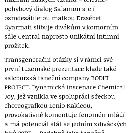
pohybový dialog Salamon s její
osmdesátiletou matkou Erzsébet
Gyarmati slibuje divákům v komorním
sále Central naprosto unikátní intimní
prožitek.
Transgenerační otázky si v rámci své
první tuzemské prezentace klade také
salcburská taneční company BODHI
PROJECT. Dynamická inscenace Chemical
Joy, jež vznikla ve spolupráci s řeckou
choreografkou Lenio Kakleou,
provokativně komentuje fenomén mládí
a má potenciál stát se jedním z diváckých
hitů 28DF. – Podobně jako tanečně-