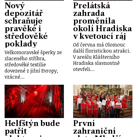
Nový
Prelátská
depozitář
zahrada
schraňuje
proměnila
pravěké i
okolí Hradiska
středověké
v kvetoucí ráj
poklady
Od června má Olomouc
další floristickou atrakci.
Velkomoravské šperky ze
V areálu Klášterního
zlaceného stříbra,
Hradiska slavnostně
středověké textilie
otevřeli…
dovezené z jižní Evropy,
vzácné…
Helfštýn bude
První
patřit
zahraniční