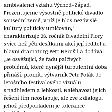
ambivalenci vztahu Východ–Západ.
Prezentujeme výsostně politické divadlo
sousední země, v níž je hlas nezávislé
kultury politicky umlčován,“
charakterizuje 28. ročník Divadelní Flory
s více než pěti desítkami akcí její ředitel a
hlavní dramaturg Petr Nerušil a dodává:
„Je osvěžující, že řadu palčivých
problémů, které nynější turbulentní doba
přináší, promítl výtvarník Petr Polák do
letošního festivalového vizuálu
s nadhledem a lehkostí.
Naléhavost jejich
řešení tím neoslabuje, ale zve k dialogu,
jehož předpokladem je tolerance