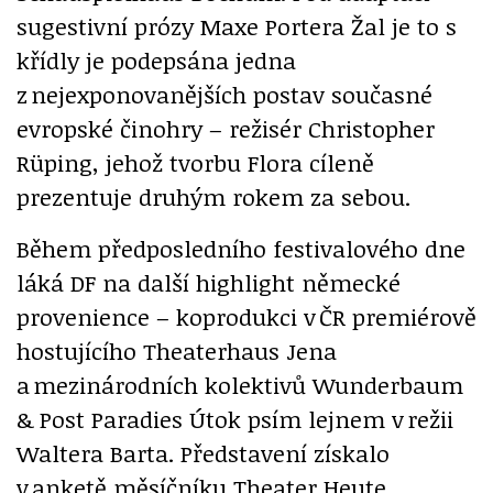
sugestivní prózy Maxe Portera Žal je to s
křídly je podepsána jedna
z nejexponovanějších postav současné
evropské činohry – režisér Christopher
Rüping, jehož tvorbu Flora cíleně
prezentuje druhým rokem za sebou.
Během předposledního festivalového dne
láká DF na další highlight německé
provenience – koprodukci v ČR premiérově
hostujícího Theaterhaus Jena
a mezinárodních kolektivů Wunderbaum
& Post Paradies Útok psím lejnem v režii
Waltera Barta. Představení získalo
v anketě měsíčníku Theater Heute