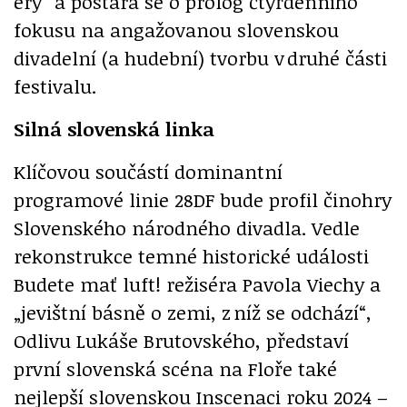
éry“ a postará se o prolog čtyřdenního
fokusu na angažovanou slovenskou
divadelní (a hudební) tvorbu v druhé části
festivalu.
Silná slovenská linka
Klíčovou součástí dominantní
programové linie 28DF bude profil činohry
Slovenského národného divadla. Vedle
rekonstrukce temné historické události
Budete mať luft! režiséra Pavola Viechy a
„jevištní básně o zemi, z níž se odchází“,
Odlivu Lukáše Brutovského, představí
první slovenská scéna na Floře také
nejlepší slovenskou Inscenaci roku 2024 –