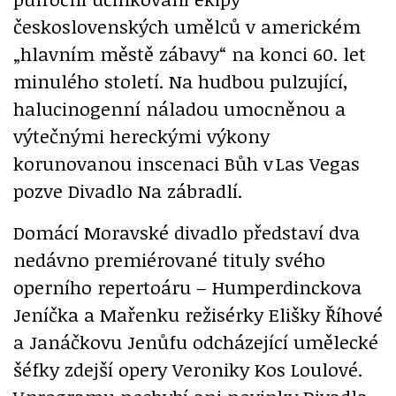
československých umělců v americkém
„hlavním městě zábavy“ na konci 60. let
minulého století. Na hudbou pulzující,
halucinogenní náladou umocněnou a
výtečnými hereckými výkony
korunovanou inscenaci Bůh v Las Vegas
pozve Divadlo Na zábradlí.
Domácí Moravské divadlo představí dva
nedávno premiérované tituly svého
operního repertoáru – Humperdinckova
Jeníčka a Mařenku režisérky Elišky Říhové
a Janáčkovu Jenůfu odcházející umělecké
šéfky zdejší opery Veroniky Kos Loulové.