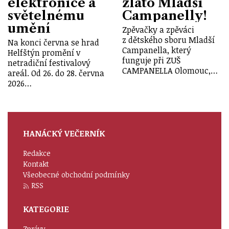
elektronice a
zlato Mladší
světelnému
Campanelly!
umění
Zpěvačky a zpěváci
z dětského sboru Mladší
Na konci června se hrad
Campanella, který
Helfštýn promění v
funguje při ZUŠ
netradiční festivalový
CAMPANELLA Olomouc,…
areál. Od 26. do 28. června
2026…
HANÁCKÝ VEČERNÍK
Redakce
Kontakt
Všeobecné obchodní podmínky
RSS
KATEGORIE
Zprávy