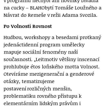
V programu nechybí ani novinky Divadla
na cucky – BLAHObytí Tomáše Loužného a
Návrat do Remeše v režii Adama Svozila.
Po Volnosti Rovnost
Hudbou, workshopy a besedami protkaný
jedenáctidenní program umělecky
mapuje sociální fenomény naší
současnosti. „Leitmotiv většiny inscenací
prohlubuje étos loňského motta Volnost.
Otevíráme mezigenerační a genderové
otázky, tematizujeme
postavení rozličných menšin,
problematiku rovného přístupu k
elementárním lidským právům
i