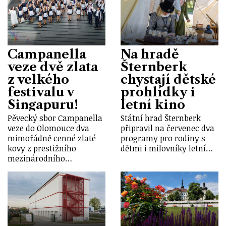
Campanella
Na hradě
veze dvě zlata
Šternberk
z velkého
chystají dětské
festivalu v
prohlídky i
Singapuru!
letní kino
Pěvecký sbor Campanella
Státní hrad Šternberk
veze do Olomouce dva
připravil na červenec dva
mimořádně cenné zlaté
programy pro rodiny s
kovy z prestižního
dětmi i milovníky letní…
mezinárodního…