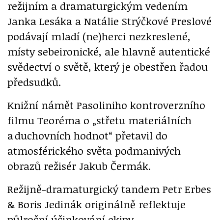
režijním a dramaturgickým vedením
Janka Lesáka a Natálie Strýčkové Preslové
podávají mladí (ne)herci nezkreslené,
místy sebeironické, ale hlavně autentické
svědectví o světě, který je obestřen řadou
předsudků.
Knižní námět Pasoliniho kontroverzního
filmu Teoréma o „střetu materiálních
a duchovních hodnot“ přetavil do
atmosférického světa podmanivých
obrazů režisér Jakub Čermák.
Režijně-dramaturgický tandem Petr Erbes
& Boris Jedinák originálně reflektuje
půlroční účinkování ekipy