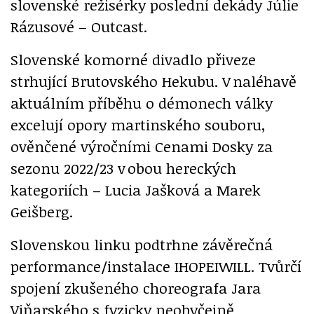
slovenské režisérky poslední dekády Júlie
Rázusové – Outcast.
Slovenské komorné divadlo přiveze
strhující Brutovského Hekubu. V naléhavě
aktuálním příběhu o démonech války
excelují opory martinského souboru,
ověnčené výročními Cenami Dosky za
sezonu 2022/23 v obou hereckých
kategoriích – Lucia Jašková a Marek
Geišberg.
Slovenskou linku podtrhne závěrečná
performance/instalace IHOPEIWILL. Tvůrčí
spojení zkušeného choreografa Jara
Viňarského s fyzicky neobyčejně