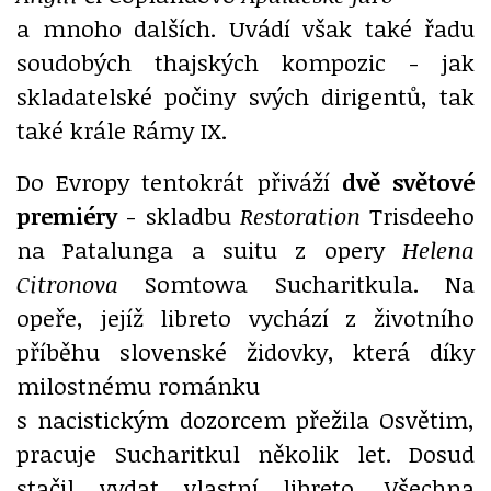
a mnoho dalších. Uvádí však také řadu
soudobých thajských kompozic - jak
skladatelské počiny svých dirigentů, tak
také krále Rámy IX.
Do Evropy tentokrát přiváží
dvě světové
premiéry
- skladbu
Restoration
Trisdeeho
na Patalunga a suitu z opery
Helena
Citronova
Somtowa Sucharitkula. Na
opeře, jejíž libreto vychází z životního
příběhu slovenské židovky, která díky
milostnému románku
s nacistickým dozorcem přežila Osvětim,
pracuje Sucharitkul několik let. Dosud
stačil vydat vlastní libreto. Všechna