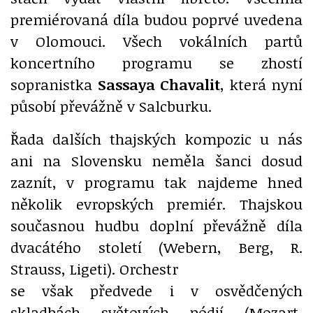
premiérovaná díla budou poprvé uvedena
v Olomouci. Všech vokálních partů
koncertního programu se zhostí
sopranistka
Sassaya Chavalit
, která nyní
působí převážně v Salcburku.
Řada dalších thajských kompozic u nás
ani na Slovensku neměla šanci dosud
zaznít, v programu tak najdeme hned
několik evropských premiér. Thajskou
současnou hudbu doplní převážně díla
dvacátého století (Webern, Berg, R.
Strauss, Ligeti). Orchestr
se však předvede i v osvědčených
skladbách světových pódií (Mozart,