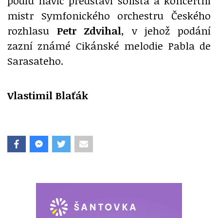
pódiu navíc představí sólista a koncertní
mistr Symfonického orchestru Českého
rozhlasu
Petr Zdvihal
, v jehož podání
zazní známé Cikánské melodie Pabla de
Sarasateho.
Vlastimil Blaťák