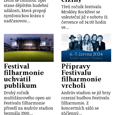
Letos se Olomouc opět
stane dějištěm hudební
Třetí ročník festivalu
události, která propojí
Mrskley RockFest se
symfonickou krásu s
uskuteční již v sobotu 13.
nadčasovou…
července od 14:00 hodin
ve…
Festival
Přípravy
filharmonie
Festivalu
uchvátil
filharmonie
publikum
vrcholí
Druhý ročník
Andrův stadion se již brzy
multižánrového open air
rozezní hudbou Festivalu
Festivalu filharmonie
filharmonie. Z
přivedl na Andrův stadion
koncertních sálů se
bezmála 3300…
65členný…