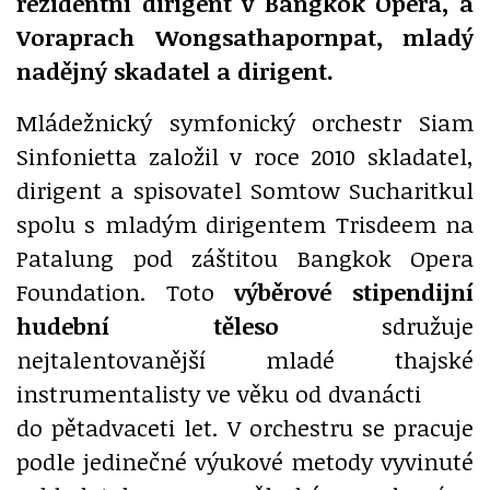
rezidentní dirigent v Bangkok Opera, a
Voraprach Wongsathapornpat, mladý
nadějný skadatel a dirigent.
Mládežnický symfonický orchestr Siam
Sinfonietta založil v roce 2010 skladatel,
dirigent a spisovatel Somtow Sucharitkul
spolu s mladým dirigentem Trisdeem na
Patalung pod záštitou Bangkok Opera
Foundation. Toto
výběrové stipendijní
hudební těleso
sdružuje
nejtalentovanější mladé thajské
instrumentalisty ve věku od dvanácti
do pětadvaceti let. V orchestru se pracuje
podle jedinečné výukové metody vyvinuté