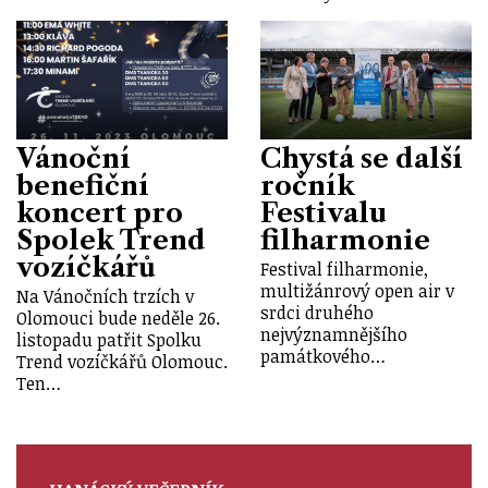
Vánoční
Chystá se další
benefiční
ročník
koncert pro
Festivalu
Spolek Trend
filharmonie
vozíčkářů
Festival filharmonie,
multižánrový open air v
Na Vánočních trzích v
srdci druhého
Olomouci bude neděle 26.
nejvýznamnějšího
listopadu patřit Spolku
památkového…
Trend vozíčkářů Olomouc.
Ten…