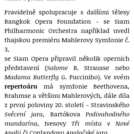
Pravidelně spolupracuje s dalšími tělesy
Bangkok Opera Foundation - se Siam
Philharmonic Orchestra například uvedl
thajskou premiéru Mahlerovy Symfonie č.
3,
se Siam Opera připravil několik operních
představení (
Salome
R. Strausse nebo
Madama Butterfly
G. Pucciniho). Ve svém
repertoáru
má symfonie Beethovena,
Brahmse a většinu Mahlerových, dále díla
z první poloviny 20. století - Stravinského
Svěcení jara
, Bartókova
Podivuhodného
mandarína
, Ivesovy
Tři místa v Nové
Anglii
či Coplandovo
Apalačské jaro