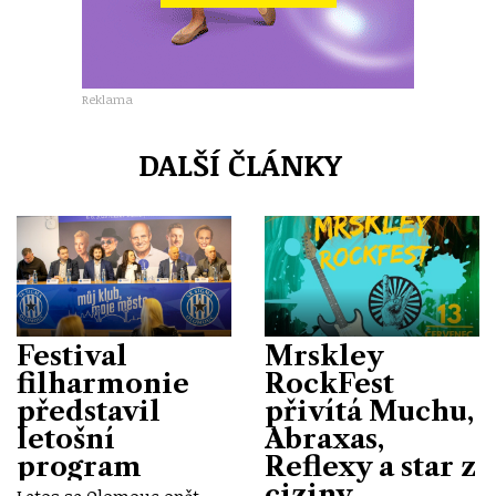
Reklama
DALŠÍ ČLÁNKY
Festival
Mrskley
filharmonie
RockFest
představil
přivítá Muchu,
letošní
Abraxas,
program
Reflexy a star z
ciziny