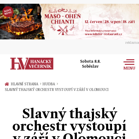
reklama
Sobota 8.8.
Soběslav
MENU
Zprávy
›
›
HLAVNÍ STRANA
HUDBA
SLAVNÝ THAJSKÝ ORCHESTR VYSTOUPÍ V ZÁŘÍ V OLOMOUCI
Rozhovory
Olomouc
Kultura
Slavný thajský
Politika
Prostějov
Společnost
orchestr vystoupí
Hudba
Ekonomika
Přerov
Sport
v září v Olomouci
Ženy