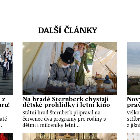
DALŠÍ ČLÁNKY
 z
Na hradě Šternberk chystají
Nový
uru!
dětské prohlídky i letní kino
prav
Státní hrad Šternberk připravil na
Velko
até
červenec dva programy pro rodiny s
stříb
…
dětmi i milovníky letní…
z již