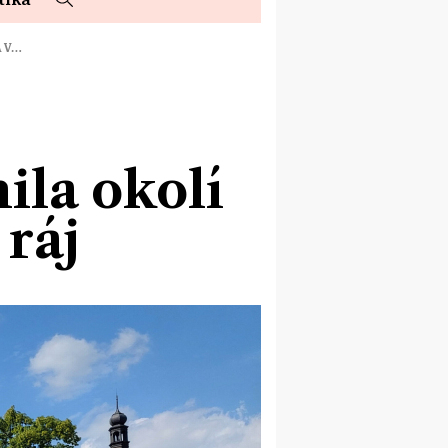
A V…
ila okolí
 ráj