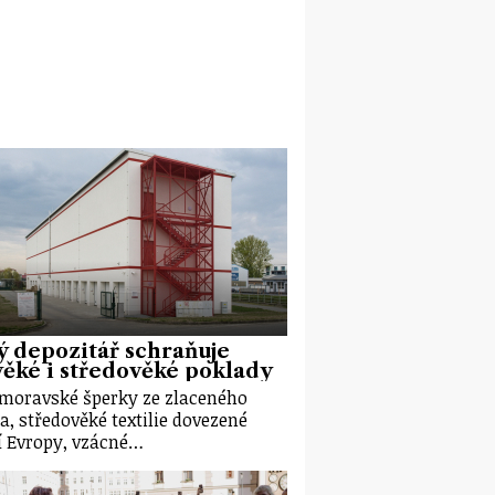
 depozitář schraňuje
ěké i středověké poklady
moravské šperky ze zlaceného
ra, středověké textilie dovezené
ní Evropy, vzácné…