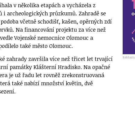
hala v několika etapách a vycházela z
ů i archeologických průzkumů. Zahradě se
ká podoba včetně schodišť, kašen, opěrných zdí
prvků. Na financování projektu za více než
 vedle Vojenské nemocnice Olomouc a
podílelo také město Olomouc.
Reklam
é zahrady završila více než třicet let trvající
urní památky Klášterní Hradisko. Na opačné
era je už řadu let rovněž zrekonstruovaná
terá také nabízí množství květin, dvě
sezení.