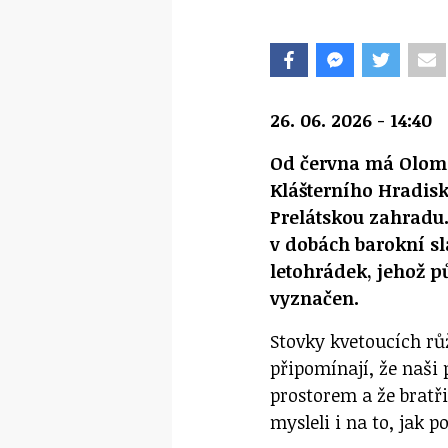
26. 06. 2026 - 14:40
Od června má Olomou
Klášterního Hradisk
Prelátskou zahradu.
v dobách barokní sl
letohrádek, jehož p
vyznačen.
Stovky kvetoucích růž
připomínají, že naši
prostorem a že bratř
mysleli i na to, jak p