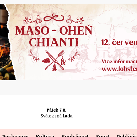
Pátek 7.8.
Svátek má
Lada
Rozhovory
Kultura
Společnost
Sport
Publicis