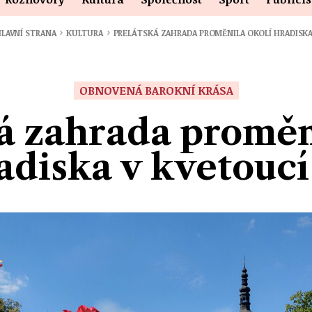
›
›
LAVNÍ STRANA
KULTURA
PRELÁTSKÁ ZAHRADA PROMĚNILA OKOLÍ HRADISK
OBNOVENÁ BAROKNÍ KRÁSA
á zahrada proměn
diska v kvetoucí