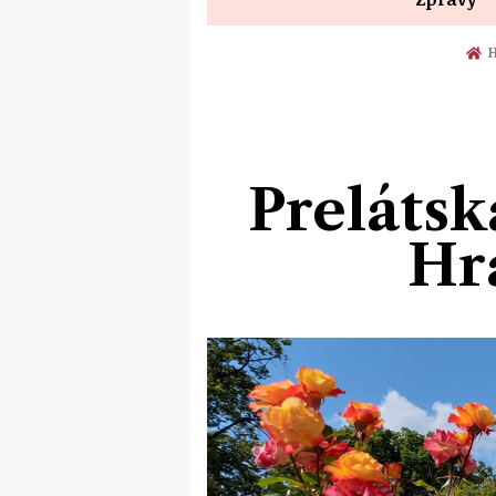
H
Prelátsk
Hra