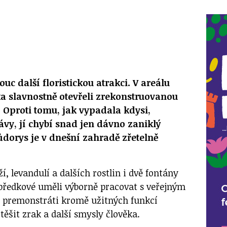
c další floristickou atrakci. V areálu
a slavnostně otevřeli zrekonstruovanou
 Oproti tomu, jak vypadala kdysi,
ávy, jí chybí snad jen dávno zaniklý
ůdorys je v dnešní zahradě zřetelně
í, levandulí a dalších rostlin i dvě fontány
 předkové uměli výborně pracovat s veřejným
i premonstráti kromě užitných funkcí
otěšit zrak a další smysly člověka.