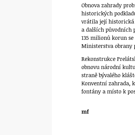
Obnova zahrady probí
historických podklad
vrátila její historic
a dalších původních 
135 milionů korun se
Ministerstva obrany 
Rekonstrukce Prelátsk
obnovu národní kult
straně bývalého klášt
Konventní zahrada, k
fontány a místo k po
mf