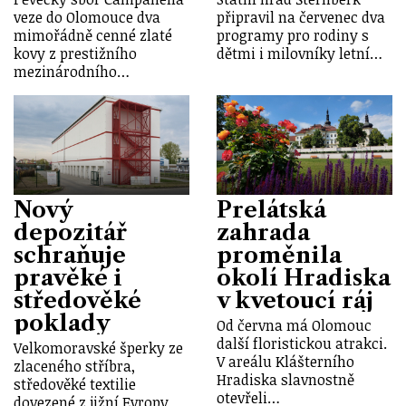
veze do Olomouce dva
připravil na červenec dva
mimořádně cenné zlaté
programy pro rodiny s
kovy z prestižního
dětmi i milovníky letní…
mezinárodního…
Nový
Prelátská
depozitář
zahrada
schraňuje
proměnila
pravěké i
okolí Hradiska
středověké
v kvetoucí ráj
poklady
Od června má Olomouc
další floristickou atrakci.
Velkomoravské šperky ze
V areálu Klášterního
zlaceného stříbra,
Hradiska slavnostně
středověké textilie
otevřeli…
dovezené z jižní Evropy,