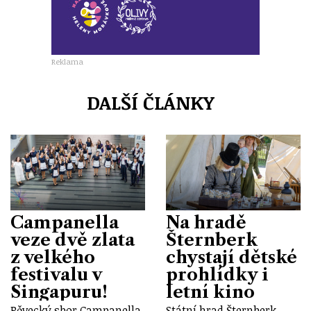
Reklama
DALŠÍ ČLÁNKY
Campanella
Na hradě
veze dvě zlata
Šternberk
z velkého
chystají dětské
festivalu v
prohlídky i
Singapuru!
letní kino
Pěvecký sbor Campanella
Státní hrad Šternberk