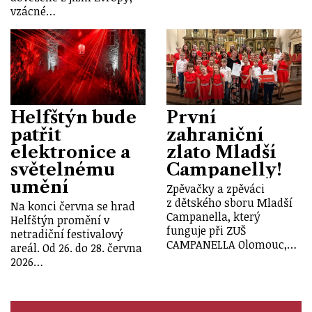
vzácné…
Helfštýn bude
První
patřit
zahraniční
elektronice a
zlato Mladší
světelnému
Campanelly!
umění
Zpěvačky a zpěváci
z dětského sboru Mladší
Na konci června se hrad
Campanella, který
Helfštýn promění v
funguje při ZUŠ
netradiční festivalový
CAMPANELLA Olomouc,…
areál. Od 26. do 28. června
2026…