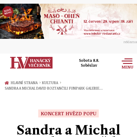
reklama
Sobota 8.8.
Soběslav
MENU
Zprávy
›
›
HLAVNÍ STRANA
KULTURA
SANDRA A MICHAL DAVID ROZTANČILI FUNPARK GALERIE…
Rozhovory
Olomouc
Kultura
Politika
Prostějov
KONCERT HVĚZD POPU
Společnost
Hudba
Ekonomika
Sandra a Michal
Přerov
Sport
Ženy