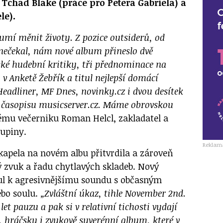
 Tchad Blake (práce pro Petera Gabriela) a
le).
umí měnit životy. Z pozice outsiderů, od
 nečekal, nám nové album přineslo dvě
ké hudební kritiky, tři přednominace na
v Anketě Žebřík a titul nejlepší domácí
eadliner, MF Dnes, novinky.cz i dvou desítek
 časopisu musicserver.cz. Máme obrovskou
mu večerniku Roman Helcl, zakladatel a
kupiny.
Reklam
e kapela na novém albu přitvrdila a zároveň
ý zvuk a řadu chytlavých skladeb. Nový
ul k agresivnějšímu soundu s občasným
ebo soulu.
„Zvláštní úkaz, tihle November 2nd.
 let pauzu a pak si v relativní tichosti vydají
, hráčsky i zvukově suverénní album, které v