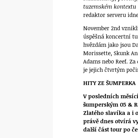
tuzemském kontextu 
redaktor serveru idne
November 2nd vznikli
úspěšná koncertní tu
hvězdám jako jsou D
Morissette, Skunk An
Adams nebo Reef. Za d
je jejich čtvrtým poč
HITY ZE ŠUMPERKA
V posledních měsící
šumperským 05 & Rad
Zlatého slavíka a i 
právě dnes otvírá 
další část tour po 