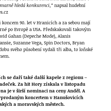
marně hledá konkurenci,“
napsal hudební
s.cz
 koncem 90. let v Hranicích a za sebou mají
rné po Evropě a USA. Předskakovali takovým
avid Gahan (Depeche Mode), Alanis
ansie, Suzanne Vega, Spin Doctors, Bryan
obu svého působení vydali tři alba, to loňské
inem.
ch se daří také další kapele z regionu –
eček. Za hit Hory získala v listopadu
ona je v širší nominaci na ceny Anděl. A
vyprodaným koncertem v Hanušovicích
českých a moravských městech.