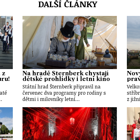
DALŠÍ ČLÁNKY
 z
Na hradě Šternberk chystají
Nový
uru!
dětské prohlídky i letní kino
prav
Státní hrad Šternberk připravil na
Velko
até
červenec dva programy pro rodiny s
stříb
…
dětmi i milovníky letní…
z již