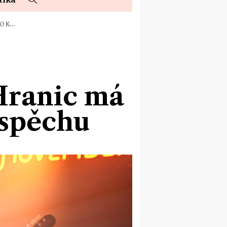
TO K…
Hranic má
úspěchu