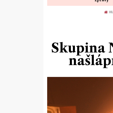
HL
Skupina 
našláp