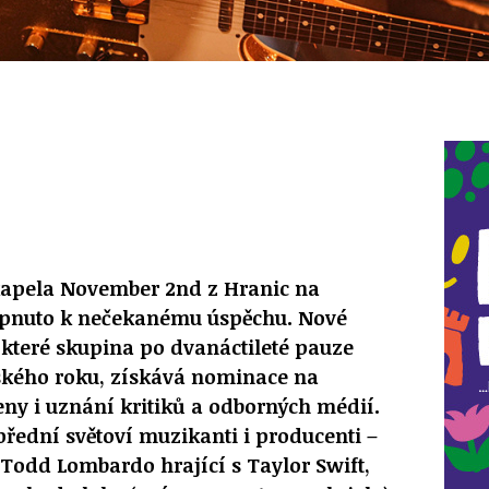
kapela November 2nd z Hranic na
ápnuto k nečekanému úspěchu. Nové
které skupina po dvanáctileté pauze
kého roku, získává nominace na
eny i uznání kritiků a odborných médií.
přední světoví muzikanti i producenti –
 Todd Lombardo hrající s Taylor Swift,