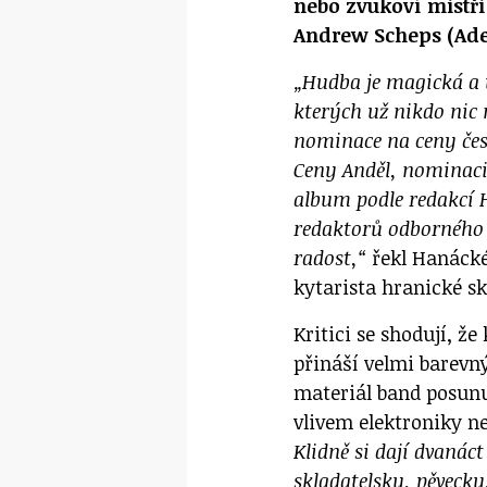
nebo zvukoví mistři
Andrew Scheps (Ade
„Hudba je magická a 
kterých už nikdo nic
nominace na ceny čes
Ceny Anděl, nominaci 
album podle redakcí H
redaktorů odborného
radost,“
řekl Hanácké
kytarista hranické s
Kritici se shodují, ž
přináší velmi barevn
materiál band posun
vlivem elektroniky n
Klidně si dají dvanáct
skladatelsky, pěvecky