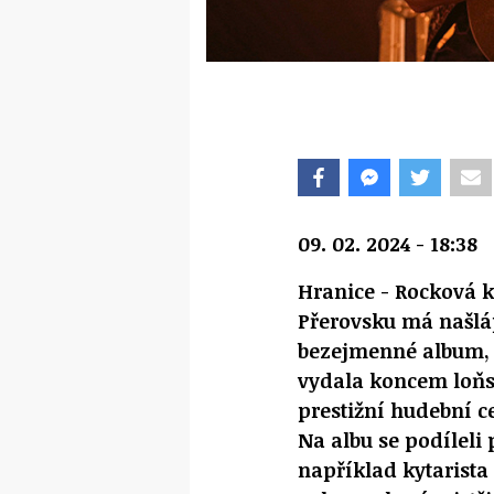
09. 02. 2024 - 18:38
Hranice - Rocková 
Přerovsku má našl
bezejmenné album, 
vydala koncem loňs
prestižní hudební c
Na albu se podíleli 
například kytarista