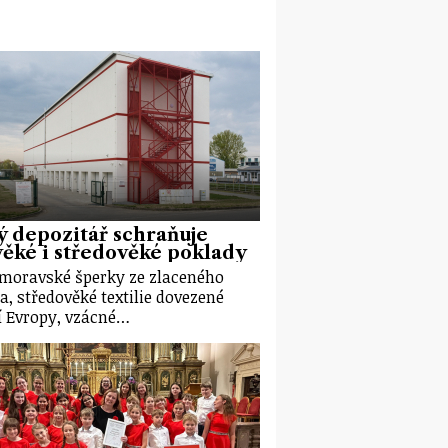
 depozitář schraňuje
ěké i středověké poklady
moravské šperky ze zlaceného
ra, středověké textilie dovezené
ní Evropy, vzácné…