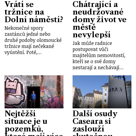
Vrátí se
Chátrající a
tržnice na
neudržované
Dolní náměstí?
domy život ve
městě
Nekonečné spory
nevylepší
zastánců jedné nebo
druhé podoby olomoucké
Jak může radnice
tržnice mají nečekané
postupovat vůči
vyústění. Poté,…
majitelům nemovitostí,
kteří se o své domy
nestarají a nechávají…
Nejtěžší
Další osudy
situace je u
Caseara si
pozemků,
zaslouží