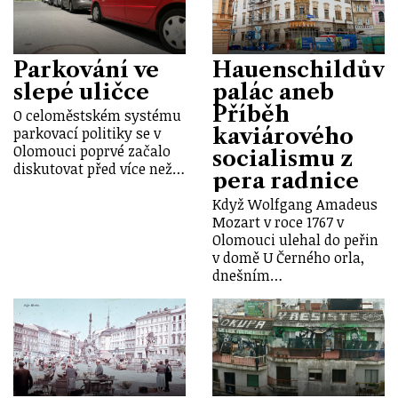
Parkování ve
Hauenschildův
slepé uličce
palác aneb
Příběh
O celoměstském systému
kaviárového
parkovací politiky se v
Olomouci poprvé začalo
socialismu z
diskutovat před více než…
pera radnice
Když Wolfgang Amadeus
Mozart v roce 1767 v
Olomouci ulehal do peřin
v domě U Černého orla,
dnešním…