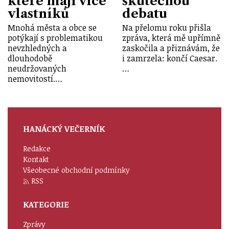
které mají více
skutečnou
vlastníků
debatu
Mnohá města a obce se
Na přelomu roku přišla
potýkají s problematikou
zpráva, která mě upřímně
nevzhledných a
zaskočila a přiznávám, že
dlouhodobě
i zamrzela: končí Caesar.
neudržovaných
…
nemovitostí.…
HANÁCKÝ VEČERNÍK
Redakce
Kontakt
Všeobecné obchodní podmínky
RSS
KATEGORIE
Zprávy