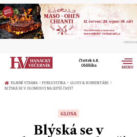
reklama
Čtvrtek 6.8.
Oldřiška
MENU
Zprávy
›
›
›
HLAVNÍ STRANA
PUBLICISTIKA
GLOSY & KOMENTÁŘE
BLÝSKÁ SE V OLOMOUCI NA LEPŠÍ ČASY?
Rozhovory
Olomouc
Kultura
Politika
Prostějov
GLOSA
Společnost
Hudba
Ekonomika
Blýská se v
Přerov
Sport
Ženy