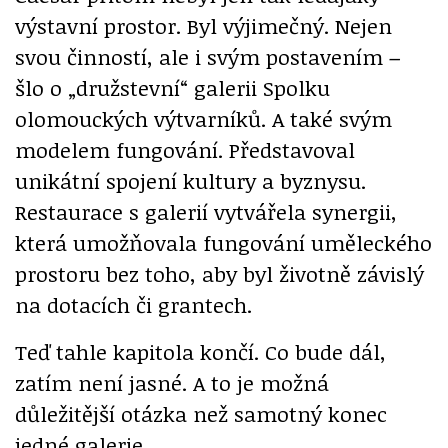
výstavní prostor. Byl výjimečný. Nejen
svou činností, ale i svým postavením
–
šlo o „družstevní“ galerii Spolku
olomouckých výtvarníků. A také svým
modelem fungování. Představoval
unikátní spojení kultury a byznysu.
Restaurace s galerií vytvářela synergii,
která umožňovala fungování uměleckého
prostoru bez toho, aby byl životně závislý
na dotacích či grantech.
Teď tahle kapitola končí. Co bude dál,
zatím není jasné. A to je možná
důležitější otázka než samotný konec
jedné galerie.