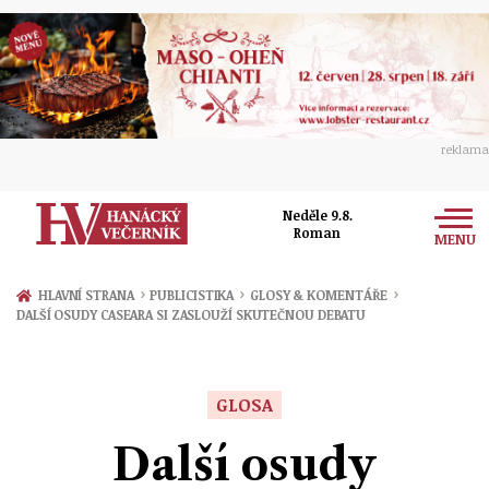
reklama
Neděle 9.8.
Roman
MENU
Zprávy
›
›
›
HLAVNÍ STRANA
PUBLICISTIKA
GLOSY & KOMENTÁŘE
DALŠÍ OSUDY CASEARA SI ZASLOUŽÍ SKUTEČNOU DEBATU
Rozhovory
Olomouc
Kultura
Politika
Prostějov
GLOSA
Společnost
Hudba
Ekonomika
Další osudy
Přerov
Sport
Ženy