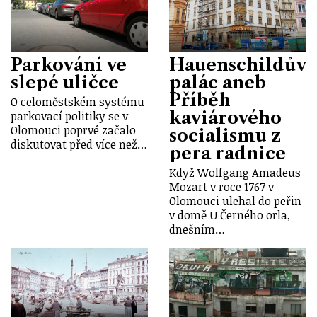
Parkování ve
Hauenschildův
slepé uličce
palác aneb
Příběh
O celoměstském systému
kaviárového
parkovací politiky se v
Olomouci poprvé začalo
socialismu z
diskutovat před více než…
pera radnice
Když Wolfgang Amadeus
Mozart v roce 1767 v
Olomouci ulehal do peřin
v domě U Černého orla,
dnešním…