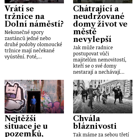
Vrátí se
Chátrající a
tržnice na
neudržované
Dolní náměstí?
domy život ve
městě
Nekonečné spory
nevylepší
zastánců jedné nebo
druhé podoby olomoucké
Jak může radnice
tržnice mají nečekané
postupovat vůči
vyústění. Poté,…
majitelům nemovitostí,
kteří se o své domy
nestarají a nechávají…
Nejtěžší
Chvála
situace je u
bláznivosti
pozemků,
Tak máme za sebou třetí