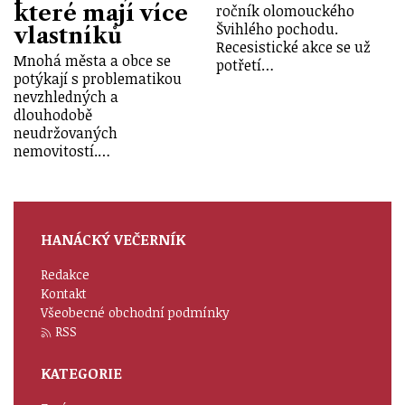
které mají více
ročník olomouckého
Švihlého pochodu.
vlastníků
Recesistické akce se už
Mnohá města a obce se
potřetí…
potýkají s problematikou
nevzhledných a
dlouhodobě
neudržovaných
nemovitostí.…
HANÁCKÝ VEČERNÍK
Redakce
Kontakt
Všeobecné obchodní podmínky
RSS
KATEGORIE