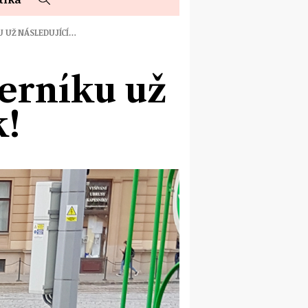
U UŽ NÁSLEDUJÍCÍ…
černíku už
k!