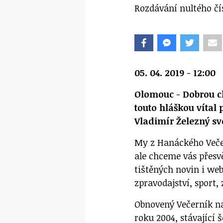
Rozdávání nultého č
05. 04. 2019 - 12:00
Olomouc - Dobrou c
touto hláškou vítal 
Vladimír Železný sv
My z Hanáckého Veče
ale chceme vás přesvě
tištěných novin i w
zpravodajství, sport
Obnovený Večerník na
roku 2004, stávající 