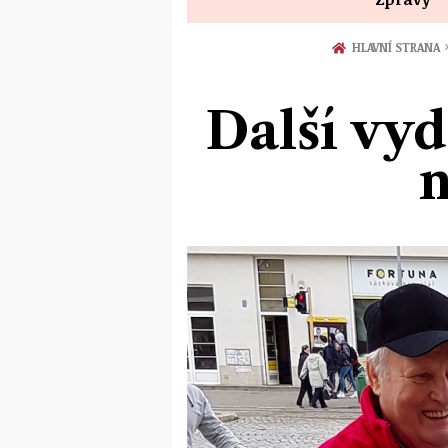
HLAVNÍ STRANA
Další vyd
n