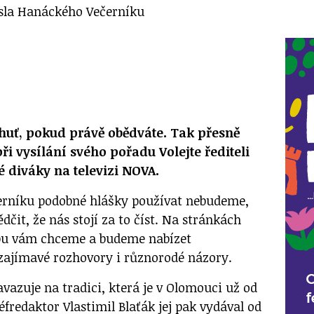
ísla Hanáckého Večerníku
huť, pokud právě obědváte. Tak přesně
při vysílání svého pořadu Volejte řediteli
é diváky na televizi NOVA.
rníku podobné hlášky používat nebudeme,
dčit, že nás stojí za to číst. Na stránkách
ebu vám chceme a budeme nabízet
, zajímavé rozhovory i různorodé názory.
vazuje na tradici, která je v Olomouci už od
šéfredaktor Vlastimil Blaťák jej pak vydával od