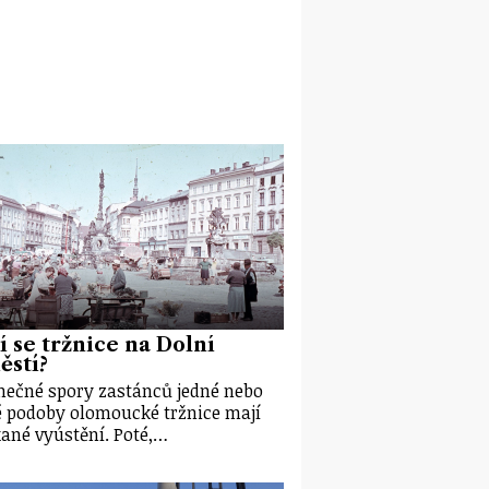
í se tržnice na Dolní
ěstí?
ečné spory zastánců jedné nebo
 podoby olomoucké tržnice mají
ané vyústění. Poté,…