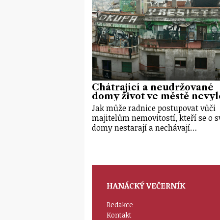
Chátrající a neudržované
domy život ve městě nevyl
Jak může radnice postupovat vůči
majitelům nemovitostí, kteří se o s
domy nestarají a nechávají…
HANÁCKÝ VEČERNÍK
Redakce
Kontakt