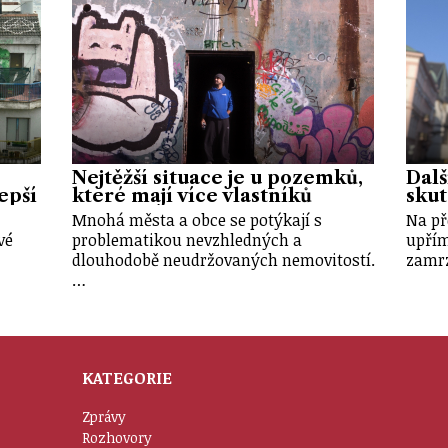
Nejtěžší situace je u pozemků,
Dalš
epší
které mají více vlastníků
sku
Mnohá města a obce se potýkají s
Na př
vé
problematikou nevzhledných a
upřím
dlouhodobě neudržovaných nemovitostí.
zamrz
…
KATEGORIE
Zprávy
Rozhovory