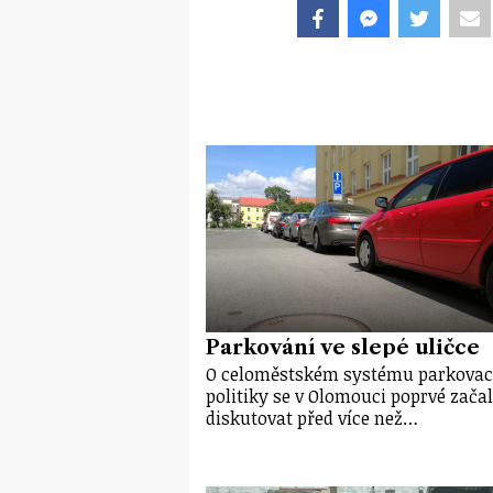
Parkování ve slepé uličce
O celoměstském systému parkovac
politiky se v Olomouci poprvé zača
diskutovat před více než…