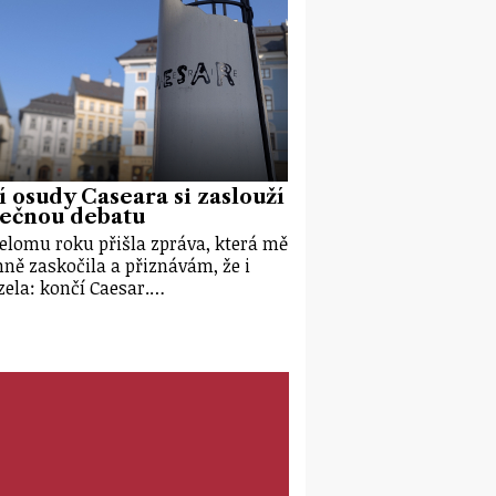
í osudy Caseara si zaslouží
tečnou debatu
elomu roku přišla zpráva, která mě
ně zaskočila a přiznávám, že i
ela: končí Caesar.…