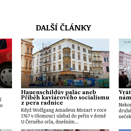
DALŠÍ ČLÁNKY
Hauenschildův palác aneb
Vrát
Příběh kaviárového socialismu
nám
í
z pera radnice
Nekon
lo
Když Wolfgang Amadeus Mozart v roce
druhé
1767 v Olomouci ulehal do peřin v domě
neček
U Černého orla, dnešním…