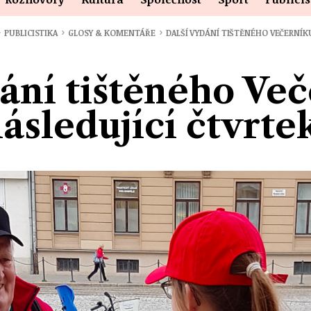
›
›
›
PUBLICISTIKA
GLOSY & KOMENTÁŘE
DALŠÍ VYDÁNÍ TIŠTĚNÉHO VEČERNÍK
ání tištěného Ve
ásledující čtvrte