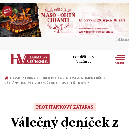
reklama
Pondělí 10.8.
Vavřinec
MENU
Zprávy
›
›
›
HLAVNÍ STRANA
PUBLICISTIKA
GLOSY & KOMENTÁŘE
VÁLEČNÝ DENÍČEK Z UZAVŘENÉ OBLASTI: PŘÍHODY Z…
Rozhovory
Olomouc
Kultura
Politika
Prostějov
PROTITANKOVÝ ZÁTARAS
Společnost
Hudba
Ekonomika
Válečný deníček z
Přerov
Sport
Ženy