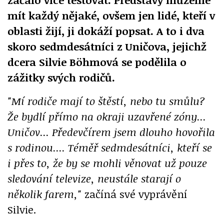
mít každý nějaké, ovšem jen lidé, kteří v
oblasti žijí, ji dokáží popsat. A to i dva
skoro sedmdesátníci z Uničova, jejichž
dcera Silvie Böhmová se podělila o
zážitky svých rodičů.
"Mí rodiče mají to štěstí, nebo tu smůlu?
Že bydlí přímo na okraji uzavřené zóny...
Uničov... Předevčírem jsem dlouho hovořila
s rodinou.... Téměř sedmdesátníci, kteří se
i přes to, že by se mohli věnovat už pouze
sledování televize, neustále starají o
několik farem,"
začíná své vyprávění
Silvie.