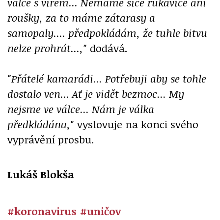
válce s virem... Nemáme sice rukavice ani
roušky, za to máme zátarasy a
samopaly.... předpokládám, že tuhle bitvu
nelze prohrát...,"
dodává.
"Přátelé kamarádi... Potřebuji aby se tohle
dostalo ven... Ať je vidět bezmoc... My
nejsme ve válce... Nám je válka
předkládána,"
vyslovuje na konci svého
vyprávění prosbu.
Lukáš Blokša
#koronavirus
#uničov