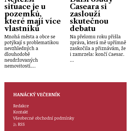
situace je u
Caseara si
pozemků,
zaslouží
které mají více
skutečnou
vlastníků
debatu
Mnohá města a obce se
Na přelomu roku přišla
potýkají s problematikou
zpráva, která mě upřímně
nevzhledných a
zaskočila a přiznávám, že
dlouhodobě
i zamrzela: končí Caesar.
neudržovaných
…
nemovitostí.…
HANÁCKÝ VEČERNÍK
Redakce
Kontakt
Všeobecné obchodní podmínky
RSS