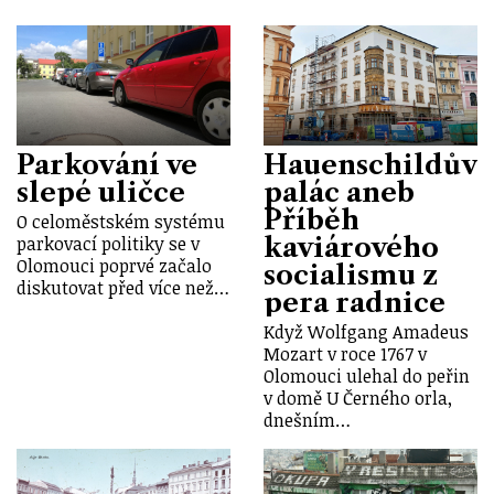
Parkování ve
Hauenschildův
slepé uličce
palác aneb
Příběh
O celoměstském systému
kaviárového
parkovací politiky se v
Olomouci poprvé začalo
socialismu z
diskutovat před více než…
pera radnice
Když Wolfgang Amadeus
Mozart v roce 1767 v
Olomouci ulehal do peřin
v domě U Černého orla,
dnešním…