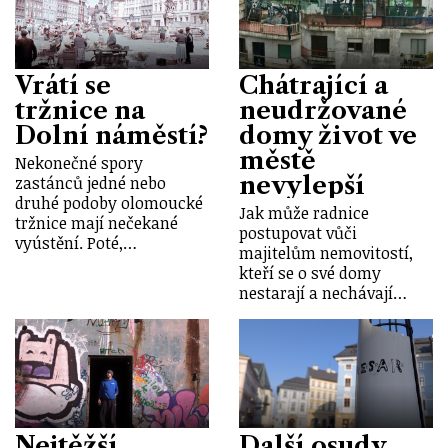
Vrátí se
Chátrající a
tržnice na
neudržované
Dolní náměstí?
domy život ve
městě
Nekonečné spory
nevylepší
zastánců jedné nebo
druhé podoby olomoucké
Jak může radnice
tržnice mají nečekané
postupovat vůči
vyústění. Poté,…
majitelům nemovitostí,
kteří se o své domy
nestarají a nechávají…
Nejtěžší
Další osudy