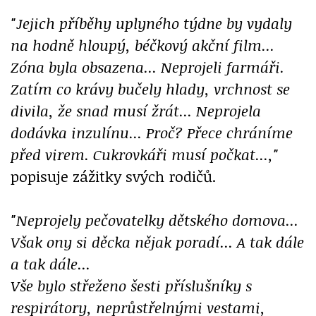
"Jejich příběhy uplyného týdne by vydaly
na hodně hloupý, béčkový akční film...
Zóna byla obsazena... Neprojeli farmáři.
Zatím co krávy bučely hlady, vrchnost se
divila, že snad musí žrát... Neprojela
dodávka inzulínu... Proč? Přece chráníme
před virem. Cukrovkáři musí počkat...,"
popisuje zážitky svých rodičů.
"Neprojely pečovatelky dětského domova...
Však ony si děcka nějak poradí... A tak dále
a tak dále...
Vše bylo střeženo šesti příslušníky s
respirátory, neprůstřelnými vestami,