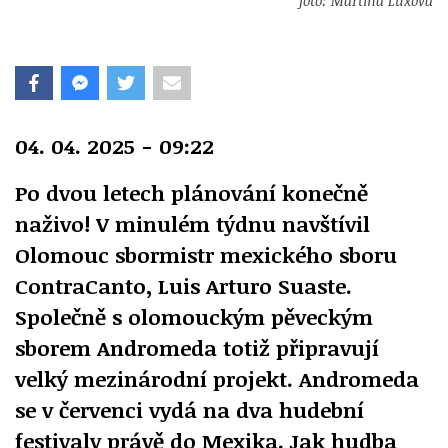
foto: Martina Luxová
04. 04. 2025 - 09:22
Po dvou letech plánování konečně
naživo! V minulém týdnu navštívil
Olomouc sbormistr mexického sboru
ContraCanto, Luis Arturo Suaste.
Společně s olomouckým pěveckým
sborem Andromeda totiž připravují
velký mezinárodní projekt. Andromeda
se v červenci vydá na dva hudební
festivaly právě do Mexika. Jak hudba