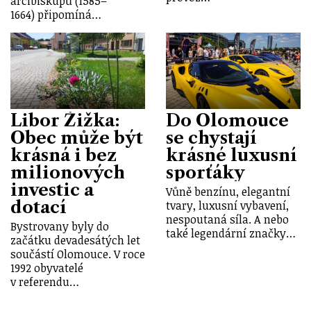
arcibiskupů (1585–
1664) připomíná…
Libor Žižka:
Do Olomouce
Obec může být
se chystají
krásná i bez
krásné luxusní
milionových
sporťáky
investic a
Vůně benzínu, elegantní
dotací
tvary, luxusní vybavení,
nespoutaná síla. A nebo
Bystrovany byly do
také legendární značky…
začátku devadesátých let
součástí Olomouce. V roce
1992 obyvatelé
v referendu…