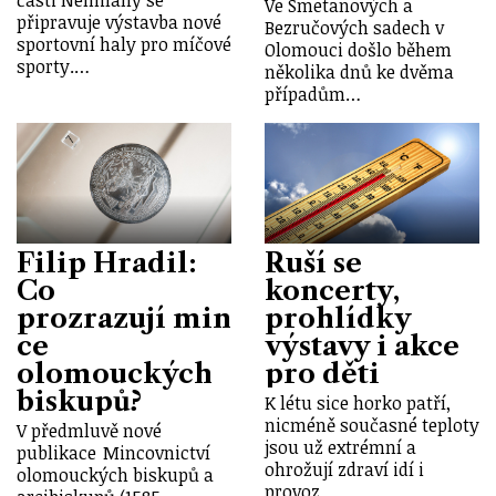
Ve Smetanových a
připravuje výstavba nové
Bezručových sadech v
sportovní haly pro míčové
Olomouci došlo během
sporty.…
několika dnů ke dvěma
případům…
Filip Hradil:
Ruší se
Co
koncerty,
prozrazují min
prohlídky
ce
výstavy i akce
olomouckých
pro děti
biskupů?
K létu sice horko patří,
nicméně současné teploty
V předmluvě nové
jsou už extrémní a
publikace Mincovnictví
ohrožují zdraví idí i
olomouckých biskupů a
provoz…