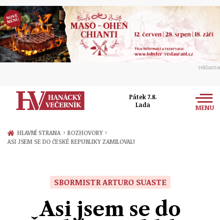
reklama
Pátek 7.8.
Lada
MENU
Zprávy
›
›
HLAVNÍ STRANA
ROZHOVORY
ASI JSEM SE DO ČESKÉ REPUBLIKY ZAMILOVAL!
Rozhovory
Olomouc
Kultura
Politika
Prostějov
SBORMISTR ARTURO SUASTE
Společnost
Hudba
Ekonomika
Asi jsem se do
Přerov
Sport
Ženy