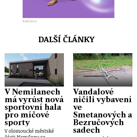
Reklama
DALŠÍ ČLÁNKY
V Nemilanech
Vandalové
má vyrůst nová
ničili vybavení
sportovní hala
ve
pro míčové
Smetanových a
sporty
Bezručových
sadech
V olomoucké městské
části Nemilany se