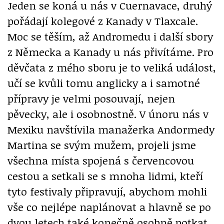
Jeden se koná u nás v Cuernavace, druhý
pořádají kolegové z Kanady v Tlaxcale.
Moc se těším, až Andromedu i další sbory
z Německa a Kanady u nás přivítáme. Pro
děvčata z mého sboru je to veliká událost,
učí se kvůli tomu anglicky a i samotné
přípravy je velmi posouvají, nejen
pěvecky, ale i osobnostně. V únoru nás v
Mexiku navštívila manažerka Andormedy
Martina se svým mužem, projeli jsme
všechna místa spojená s červencovou
cestou a setkali se s mnoha lidmi, kteří
tyto festivaly připravují, abychom mohli
vše co nejlépe naplánovat a hlavně se po
dvou letech také konečně osobně potkat.