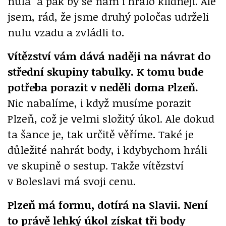
nula a pak by se nám i hrálo klidněji. Ale
jsem, rád, že jsme druhý poločas udrželi
nulu vzadu a zvládli to.
Vítězství vám dává naději na návrat do
střední skupiny tabulky. K tomu bude
potřeba porazit v neděli doma Plzeň.
Nic nabalíme, i když musíme porazit
Plzeň, což je velmi složitý úkol. Ale dokud
ta šance je, tak určitě věříme. Také je
důležité nahrát body, i kdybychom hráli
ve skupině o sestup. Takže vítězství
v Boleslavi má svoji cenu.
Plzeň má formu, dotírá na Slavii. Není
to právě lehký úkol získat tři body