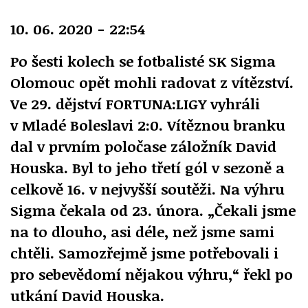
10. 06. 2020 - 22:54
Po šesti kolech se fotbalisté SK Sigma
Olomouc opět mohli radovat z vítězství.
Ve 29. dějství FORTUNA:LIGY vyhráli
v Mladé Boleslavi 2:0. Vítěznou branku
dal v prvním poločase záložník David
Houska. Byl to jeho třetí gól v sezoně a
celkově 16. v nejvyšší soutěži. Na výhru
Sigma čekala od 23. února. „Čekali jsme
na to dlouho, asi déle, než jsme sami
chtěli. Samozřejmě jsme potřebovali i
pro sebevědomí nějakou výhru,“ řekl po
utkání David Houska.