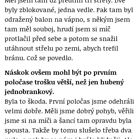
byly zblokované, jedna vedle. Pak tam byl
odražený balon na vápno, s někým jsem
tam měl souboj, hrudí jsem si míč
protlačil před sebe a potom se snažil
utáhnout střelu po zemi, abych trefil
bránu. Což se povedlo.
Náskok ovšem mohl být po prvním
poločase trošku větší, než jen hubený
jednobrankový.
Byla to škoda. První poločas jsme odehráli
velmi dobře. Měli jsme dobrý pohyb, věřili
jsme si na míči a šancí tam opravdu byla
spousta. Takže by tomu slušelo třeba dva