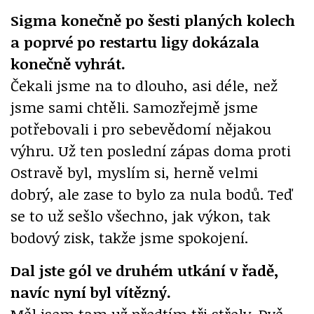
Sigma konečně po šesti planých kolech
a poprvé po restartu ligy dokázala
konečně vyhrát.
Čekali jsme na to dlouho, asi déle, než
jsme sami chtěli. Samozřejmě jsme
potřebovali i pro sebevědomí nějakou
výhru. Už ten poslední zápas doma proti
Ostravě byl, myslím si, herně velmi
dobrý, ale zase to bylo za nula bodů. Teď
se to už sešlo všechno, jak výkon, tak
bodový zisk, takže jsme spokojení.
Dal jste gól ve druhém utkání v řadě,
navíc nyní byl vítězný.
Měl jsem tam už předtím tři střely. Dvě