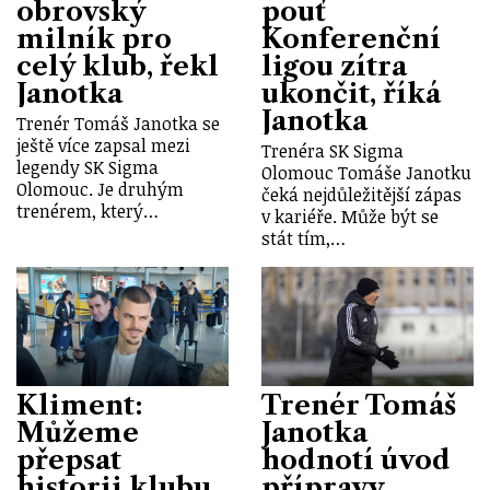
obrovský
pouť
milník pro
Konferenční
celý klub, řekl
ligou zítra
Janotka
ukončit, říká
Janotka
Trenér Tomáš Janotka se
ještě více zapsal mezi
Trenéra SK Sigma
legendy SK Sigma
Olomouc Tomáše Janotku
Olomouc. Je druhým
čeká nejdůležitější zápas
trenérem, který…
v kariéře. Může být se
stát tím,…
Kliment:
Trenér Tomáš
Můžeme
Janotka
přepsat
hodnotí úvod
historii klubu
přípravy