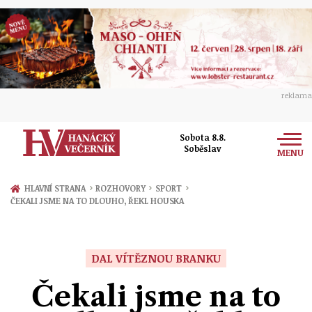
reklama
Sobota 8.8.
Soběslav
MENU
Zprávy
›
›
›
HLAVNÍ STRANA
ROZHOVORY
SPORT
ČEKALI JSME NA TO DLOUHO, ŘEKL HOUSKA
Rozhovory
Olomouc
Kultura
Politika
Prostějov
DAL VÍTĚZNOU BRANKU
Společnost
Hudba
Ekonomika
Čekali jsme na to
Přerov
Sport
Ženy