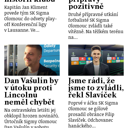
pozitivně
Kapitán Jan Kliment
povede tým SK Sigma
Druhé přípravné utkání
Olomouc do odvety play-
fotbalisté SK Sigma
off Konferenční ligy
Olomouc zvládli také
v Lausanne. Ve…
vítězně. Na těžkém terénu
na…
Dan Vašulín by
Jsme rádi, že
v útoku proti
jsme to zvládli,
Lincolnu
řekl Slavíček
neměl chybět
Poprvé v áčku SK Sigma
Olomouc se gólově
Na ostravském letišti jej
prosadil obránce Filip
obklopil hrozen novinářů.
Slavíček. Odchovanec
Úrtočník Sigmy Olomouc
hanáckého…
Dan Vašulín v sobotu…