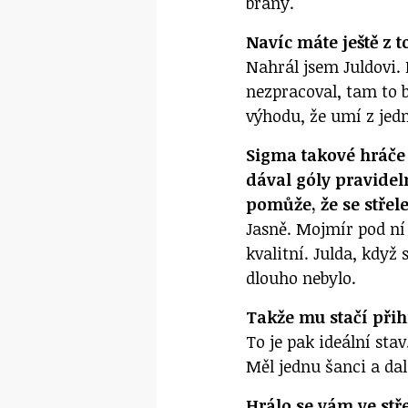
brány.
Navíc máte ještě z 
Nahrál jsem Juldovi.
nezpracoval, tam to 
výhodu, že umí z jedn
Sigma takové hráče
dával góly pravidel
pomůže, že se střele
Jasně. Mojmír pod ní 
kvalitní. Julda, když 
dlouho nebylo.
Takže mu stačí přihr
To je pak ideální stav
Měl jednu šanci a dal
Hrálo se vám ve stř