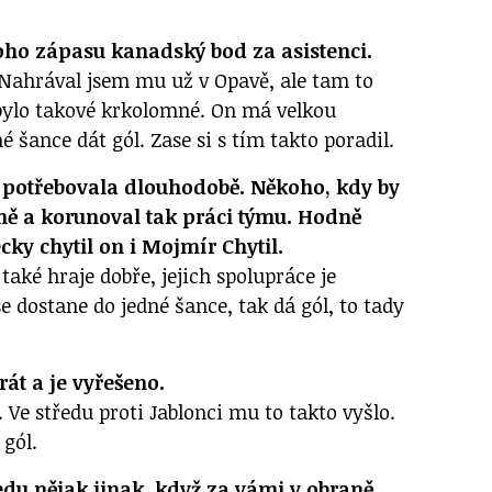
toho zápasu kanadský bod za asistenci.
 Nahrával jsem mu už v Opavě, ale tam to
bylo takové krkolomné. On má velkou
é šance dát gól. Zase si s tím takto poradil.
 potřebovala dlouhodobě. Někoho, kdy by
ně a korunoval tak práci týmu. Hodně
cky chytil on i Mojmír Chytil.
také hraje dobře, jejich spolupráce je
se dostane do jedné šance, tak dá gól, to tady
át a je vyřešeno.
. Ve středu proti Jablonci mu to takto vyšlo.
 gól.
edu nějak jinak, když za vámi v obraně