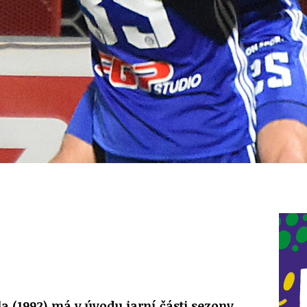
a (1992) má v úvodu jarní části sezony