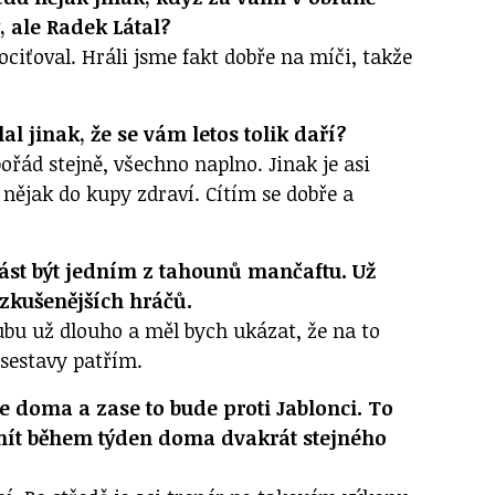
, ale Radek Látal?
ociťoval. Hráli jsme fakt dobře na míči, takže
lal jinak, že se vám letos tolik daří?
řád stejně, všechno naplno. Jinak je asi
 nějak do kupy zdraví. Cítím se dobře a
část být jedním z tahounů mančaftu. Už
h zkušenějších hráčů.
ubu už dlouho a měl bych ukázat, že na to
sestavy patřím.
se doma a zase to bude proti Jablonci. To
mít během týden doma dvakrát stejného