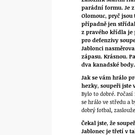
parádní formu. Je z
Olomouc, pryč jsou 
případně jen střídal
z pravého křídla j
pro defenzivy soupe
Jablonci nasměrova
zápasu. Krásnou. Pa
dva kanadské body
Jak se vám hrálo pro
hezky, soupeři jste 
Bylo to dobré. Počasí f
se hrálo ve středu a 
dobrý fotbal, zaslou
Čekal jste, že soupe
Jablonec je třetí v t