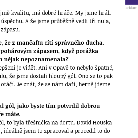
Reklam
mě kvalitu, má dobré hráče. My jsme hráli
k úspěchu. A že jsme průběžně vedli tři nula,
 zápasu.
e, že z mančaftu cítí správného ducha.
tím pohárovým zápasem, když porážka
ým nějak nepoznamenala?
epšení je vidět. Ani v Opavě to nebylo špatné,
u, že jsme dostali hloupý gól. Ono se to pak
otáčí. Je znát, že se nám daří, herně jdeme
dal gól, jako byste tím potvrdil dobrou
ře máte.
ól, to byla třešnička na dortu. David Houska
 ideálně jsem to zpracoval a procedil to do