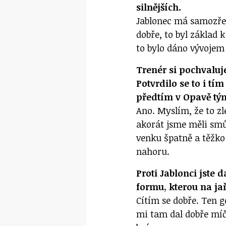
silnějších.
Jablonec má samozřej
dobře, to byl základ 
to bylo dáno vývojem
Trenér si pochvaluj
Potvrdilo se to i 
předtím v Opavě t
Ano. Myslím, že to zl
akorát jsme měli smůl
venku špatně a těžko 
nahoru.
Proti Jablonci jste 
formu, kterou na ja
Cítím se dobře. Ten g
mi tam dal dobře míč,