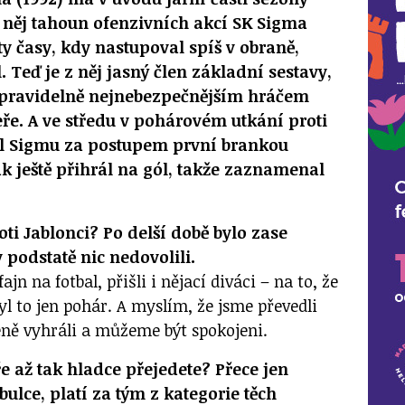
 něj tahoun ofenzivních akcí SK Sigma
ty časy, kdy nastupoval spíš v obraně,
. Teď je z něj jasný člen základní sestavy,
e pravidelně nejnebezpečnějším hráčem
ře. A ve středu v pohárovém utkání proti
l Sigmu za postupem první brankou
k ještě přihrál na gól, takže zaznamenal
.
ti Jablonci? Po delší době bylo zase
v podstatě nic nedovolili.
ajn na fotbal, přišli i nějací diváci – na to, že
byl to jen pohár. A myslím, že jsme převedli
ženě vyhráli a můžeme být spokojeni.
ře až tak hladce přejedete? Přece jen
abulce, platí za tým z kategorie těch