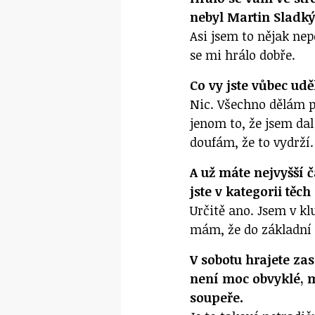
nebyl Martin Sladký
Asi jsem to nějak nep
se mi hrálo dobře.
Co vy jste vůbec udě
Nic. Všechno dělám po
jenom to, že jsem dal
doufám, že to vydrží.
A už máte nejvyšší 
jste v kategorii těc
Určitě ano. Jsem v kl
mám, že do základní 
V sobotu hrajete za
není moc obvyklé, 
soupeře.