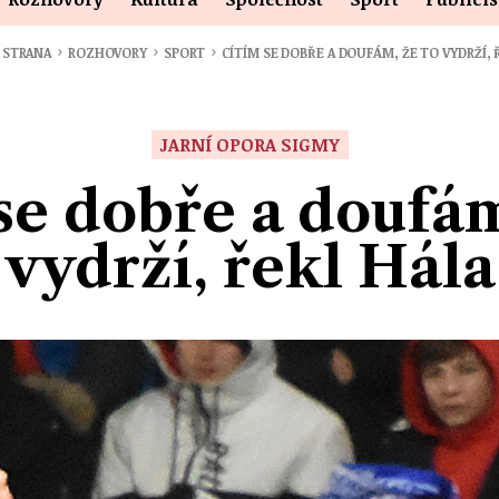
›
›
›
 STRANA
ROZHOVORY
SPORT
CÍTÍM SE DOBŘE A DOUFÁM, ŽE TO VYDRŽÍ, 
JARNÍ OPORA SIGMY
se dobře a doufám
vydrží, řekl Hála