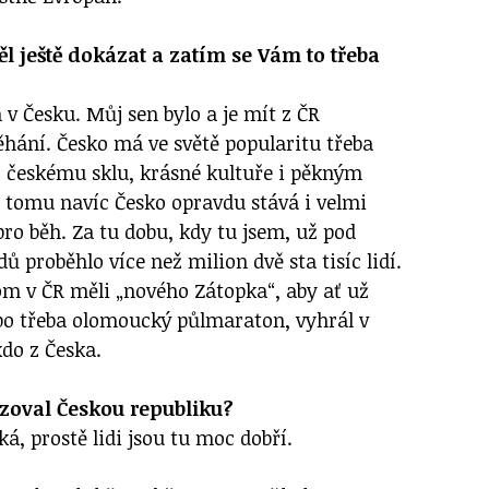
těl ještě dokázat a zatím se Vám to třeba
m v Česku. Můj sen bylo a je mít z ČR
ání. Česko má ve světě popularitu třeba
, českému sklu, krásné kultuře i pěkným
k tomu navíc Česko opravdu stává i velmi
o běh. Za tu dobu, kdy tu jsem, už pod
 proběhlo více než milion dvě sta tisíc lidí.
om v ČR měli „nového Zátopka“, aby ať už
bo třeba olomoucký půlmaraton, vyhrál v
kdo z Česka.
izoval Českou republiku?
ská, prostě lidi jsou tu moc dobří.