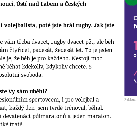
mouci, Ústí nad Labem a Českých
ní volejbalista, poté jste hrál rugby. Jak jste
 je vám třeba dvacet, rugby dvacet pět, ale běh
vám čtyřicet, padesát, šedesát let. To je jeden
e je, že běh je pro každého. Nestojí moc
ě běhat kdekoliv, kdykoliv chcete. S
bsolutní svoboda.
 jste Vy sám uběhl?
esionálním sportovcem, i pro volejbal a
Reklam
at, každý den jsem tvrdě trénoval, běhal.
i devatenáct půlmaratonů a jeden maraton.
tké tratě.