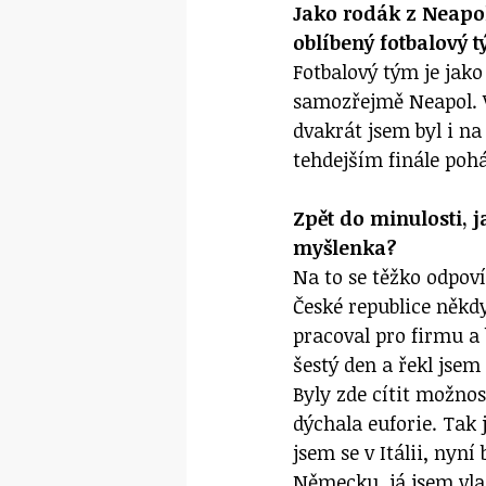
Jako rodák z Neapol
oblíbený fotbalový 
Fotbalový tým je jak
samozřejmě Neapol. V
dvakrát jsem byl i n
tehdejším finále poh
Zpět do minulosti, ja
myšlenka?
Na to se těžko odpoví
České republice někdy
pracoval pro firmu a 
šestý den a řekl jsem 
Byly zde cítit možno
dýchala euforie. Tak 
jsem se v Itálii, nyní
Německu, já jsem vl