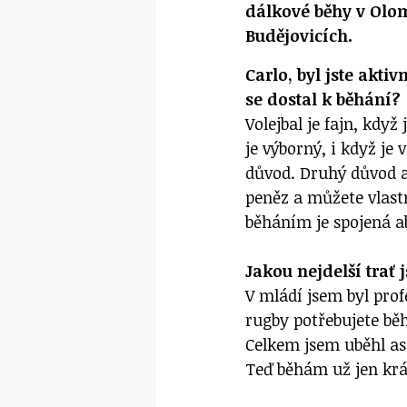
dálkové běhy v Olo
Budějovicích.
Carlo, byl jste aktiv
se dostal k běhání?
Volejbal je fajn, když
je výborný, i když je 
důvod. Druhý důvod al
peněz a můžete vlastn
běháním je spojená a
Jakou nejdelší trať
V mládí jsem byl prof
rugby potřebujete běh
Celkem jsem uběhl as
Teď běhám už jen krá