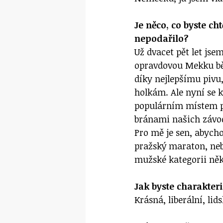
Je něco, co byste ch
nepodařilo?
Už dvacet pět let jse
opravdovou Mekku běh
díky nejlepšímu pivu
holkám. Ale nyní se 
populárním místem pr
bránami našich závodů
Pro mě je sen, abych
pražský maraton, ne
mužské kategorii ně
Jak byste charakter
Krásná, liberální, lid