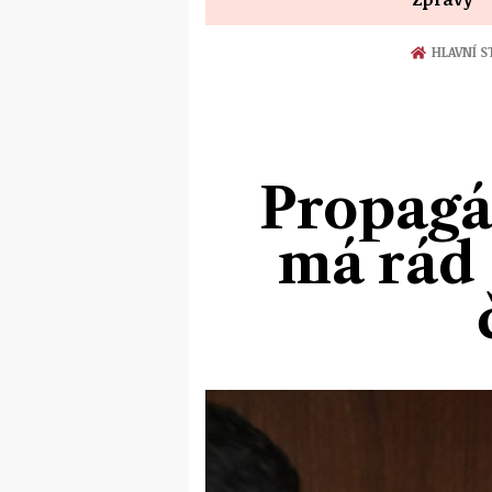
HLAVNÍ 
Propagá
má rád 