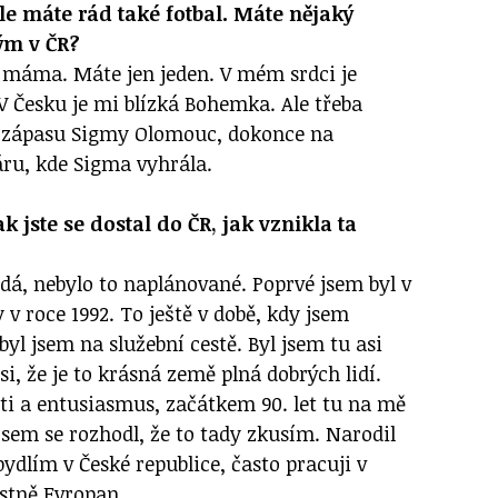
e máte rád také fotbal. Máte nějaký
tým v ČR?
o máma. Máte jen jeden. V mém srdci je
 Česku je mi blízká Bohemka. Ale třeba
a zápasu Sigmy Olomouc, dokonce na
áru, kde Sigma vyhrála.
k jste se dostal do ČR, jak vznikla ta
dá, nebylo to naplánované. Poprvé jsem byl v
 v roce 1992. To ještě v době, kdy jsem
byl jsem na služební cestě. Byl jsem tu asi
si, že je to krásná země plná dobrých lidí.
sti a entusiasmus, začátkem 90. let tu na mě
jsem se rozhodl, že to tady zkusím. Narodil
 bydlím v České republice, často pracuji v
astně Evropan.