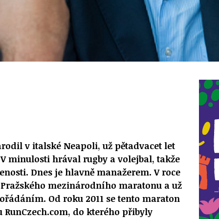
odil v italské Neapoli, už pětadvacet let
 V minulosti hrával rugby a volejbal, takže
enosti. Dnes je hlavně manažerem. V roce
kt Pražského mezinárodního maratonu a už
o pořádáním. Od roku 2011 se tento maraton
u RunCzech.com, do kterého přibyly