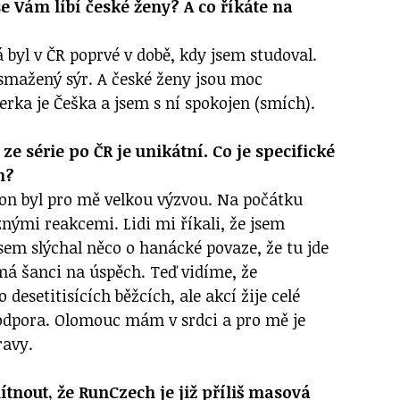
se Vám líbí české ženy? A co říkáte na
já byl v ČR poprvé v době, kdy jsem studoval.
smažený sýr. A české ženy jsou moc
erka je Češka a jsem s ní spokojen (smích).
ze série po ČR je unikátní. Co je specifické
m?
n byl pro mě velkou výzvou. Na počátku
znými reakcemi. Lidi mi říkali, že jsem
sem slýchal něco o hanácké povaze, že tu jde
má šanci na úspěch. Teď vidíme, že
desetitisících běžcích, ale akcí žije celé
podpora. Olomouc mám v srdci a pro mě je
ravy.
nout, že RunCzech je již příliš masová