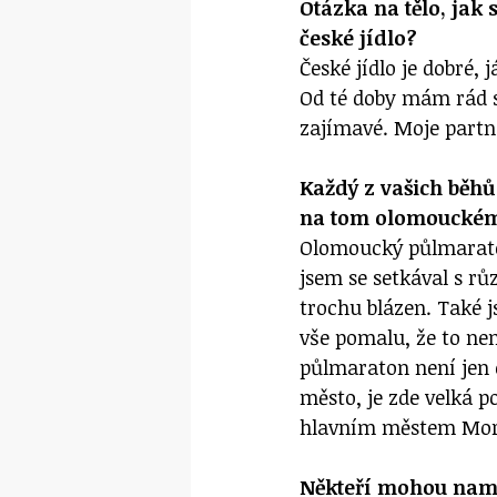
Otázka na tělo, jak 
české jídlo?
České jídlo je dobré, 
Od té doby mám rád 
zajímavé. Moje partn
Každý z vašich běhů 
na tom olomoucké
Olomoucký půlmarato
jsem se setkával s rů
trochu blázen. Také j
vše pomalu, že to ne
půlmaraton není jen o 
město, je zde velká 
hlavním městem Mo
Někteří mohou namít