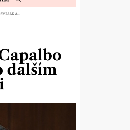
D SMAŽÁK A…
 Capalbo
o dalším
i