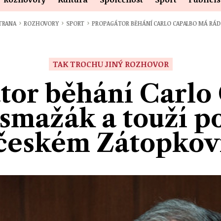
›
›
›
STRANA
ROZHOVORY
SPORT
PROPAGÁTOR BĚHÁNÍ CARLO CAPALBO MÁ RÁ
TAK TROCHU JINÝ ROZHOVOR
tor běhání Carlo
smažák a touží p
českém Zátopkov