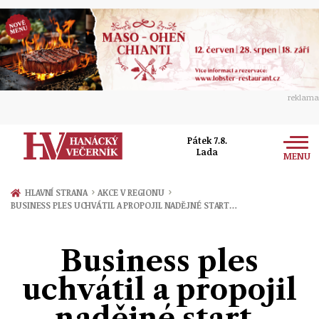
reklama
Pátek 7.8.
Lada
MENU
Zprávy
›
›
HLAVNÍ STRANA
AKCE V REGIONU
BUSINESS PLES UCHVÁTIL A PROPOJIL NADĚJNÉ START…
Rozhovory
Olomouc
Kultura
Business ples
Politika
Prostějov
Společnost
uchvátil a propojil
Hudba
Ekonomika
Přerov
Sport
nadějné start-
Ženy