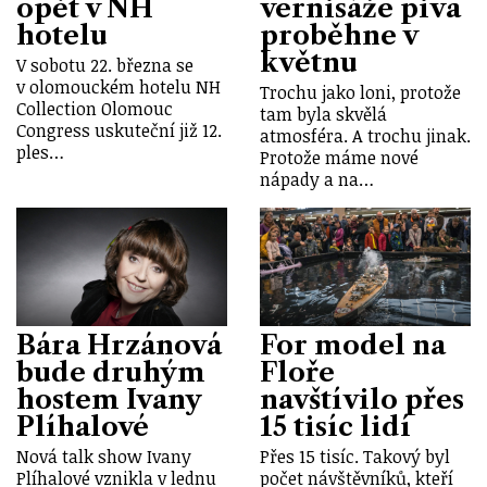
opět v NH
vernisáže piva
hotelu
proběhne v
květnu
V sobotu 22. března se
v olomouckém hotelu NH
Trochu jako loni, protože
Collection Olomouc
tam byla skvělá
Congress uskuteční již 12.
atmosféra. A trochu jinak.
ples…
Protože máme nové
nápady a na…
Bára Hrzánová
For model na
bude druhým
Floře
hostem Ivany
navštívilo přes
Plíhalové
15 tisíc lidí
Nová talk show Ivany
Přes 15 tisíc. Takový byl
Plíhalové vznikla v lednu
počet návštěvníků, kteří