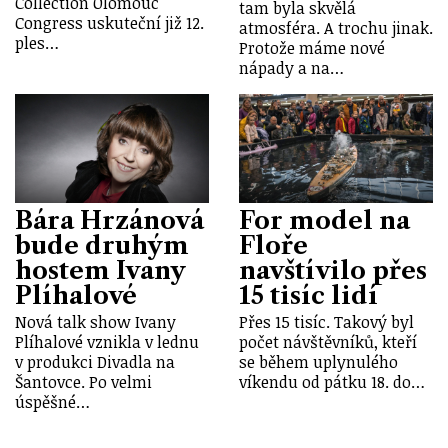
Collection Olomouc
tam byla skvělá
Congress uskuteční již 12.
atmosféra. A trochu jinak.
ples…
Protože máme nové
nápady a na…
Bára Hrzánová
For model na
bude druhým
Floře
hostem Ivany
navštívilo přes
Plíhalové
15 tisíc lidí
Nová talk show Ivany
Přes 15 tisíc. Takový byl
Plíhalové vznikla v lednu
počet návštěvníků, kteří
v produkci Divadla na
se během uplynulého
Šantovce. Po velmi
víkendu od pátku 18. do…
úspěšné…