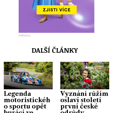
Reklama
DALŠÍ ČLÁNKY
Legenda
Vyznání růžím
motoristickéh
oslaví století
o sportu opět
první české
burácí ve
odrůdy