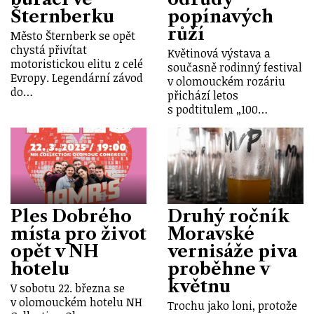
Šternberku
popínavých
růží
Město Šternberk se opět
chystá přivítat
Květinová výstava a
motoristickou elitu z celé
současně rodinný festival
Evropy. Legendární závod
v olomouckém rozáriu
do…
přichází letos
s podtitulem „100…
Ples Dobrého
Druhý ročník
místa pro život
Moravské
opět v NH
vernisáže piva
hotelu
proběhne v
květnu
V sobotu 22. března se
v olomouckém hotelu NH
Trochu jako loni, protože