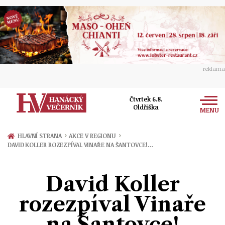
reklama
Čtvrtek 6.8.
Oldřiška
MENU
Zprávy
›
›
HLAVNÍ STRANA
AKCE V REGIONU
DAVID KOLLER ROZEZPÍVAL VINAŘE NA ŠANTOVCE!…
Rozhovory
Olomouc
Kultura
David Koller
Politika
Prostějov
Společnost
rozezpíval Vinaře
Hudba
Ekonomika
Přerov
Sport
na Šantovce!
Ženy