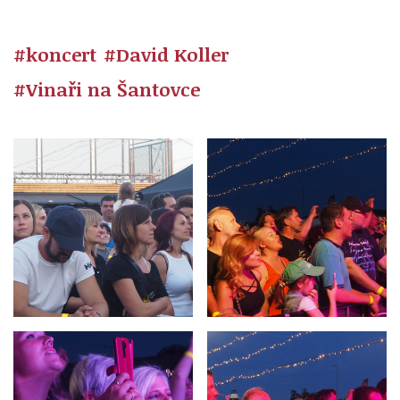
#koncert
#David Koller
#Vinaři na Šantovce