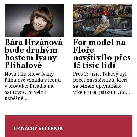
Bára Hrzánová
For model na
bude druhým
Floře
hostem Ivany
navštívilo přes
Plíhalové
15 tisíc lidí
Nová talk show Ivany
Přes 15 tisíc. Takový byl
Plíhalové vznikla v lednu
počet návštěvníků, kteří
v produkci Divadla na
se během uplynulého
Šantovce. Po velmi
víkendu od pátku 18. do…
úspěšné…
HANÁCKÝ VEČERNÍK