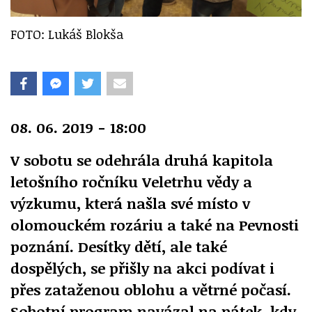
FOTO: Lukáš Blokša
08. 06. 2019 - 18:00
V sobotu se odehrála druhá kapitola
letošního ročníku Veletrhu vědy a
výzkumu, která našla své místo v
olomouckém rozáriu a také na Pevnosti
poznání. Desítky dětí, ale také
dospělých, se přišly na akci podívat i
přes zataženou oblohu a větrné počasí.
Sobotní program navázal na pátek, kdy