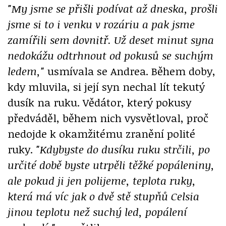
"My jsme se přišli podívat až dneska, prošli
jsme si to i venku v rozáriu a pak jsme
zamířili sem dovnitř. Už deset minut syna
nedokážu odtrhnout od pokusů se suchým
ledem,"
usmívala se Andrea. Během doby,
kdy mluvila, si její syn nechal lít tekutý
dusík na ruku. Vědátor, který pokusy
předváděl, během nich vysvětloval, proč
nedojde k okamžitému zranění polité
ruky.
"Kdybyste do dusíku ruku strčili, po
určité době byste utrpěli těžké popáleniny,
ale pokud ji jen polijeme, teplota ruky,
která má víc jak o dvě stě stupňů Celsia
jinou teplotu než suchý led, popálení