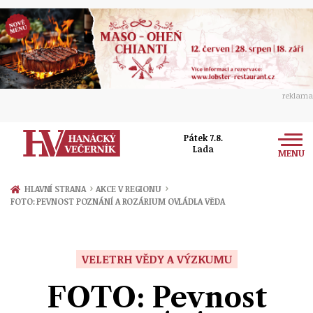
reklama
Pátek 7.8.
Lada
MENU
Zprávy
›
›
HLAVNÍ STRANA
AKCE V REGIONU
FOTO: PEVNOST POZNÁNÍ A ROZÁRIUM OVLÁDLA VĚDA
Rozhovory
Olomouc
Kultura
Politika
Prostějov
VELETRH VĚDY A VÝZKUMU
Společnost
Hudba
Ekonomika
FOTO: Pevnost
Přerov
Sport
Ženy