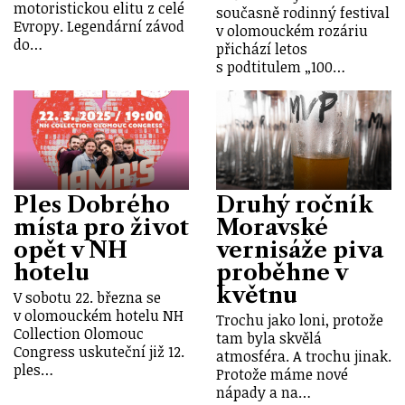
motoristickou elitu z celé
současně rodinný festival
Evropy. Legendární závod
v olomouckém rozáriu
do…
přichází letos
s podtitulem „100…
Ples Dobrého
Druhý ročník
místa pro život
Moravské
opět v NH
vernisáže piva
hotelu
proběhne v
květnu
V sobotu 22. března se
v olomouckém hotelu NH
Trochu jako loni, protože
Collection Olomouc
tam byla skvělá
Congress uskuteční již 12.
atmosféra. A trochu jinak.
ples…
Protože máme nové
nápady a na…