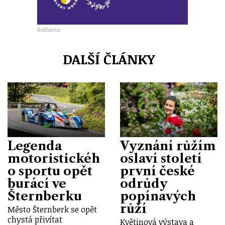
Reklama
DALŠÍ ČLÁNKY
Legenda
Vyznání růžím
motoristickéh
oslaví století
o sportu opět
první české
burácí ve
odrůdy
Šternberku
popínavých
růží
Město Šternberk se opět
chystá přivítat
Květinová výstava a