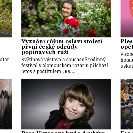
Vyznání růžím oslaví století
Ples
první české odrůdy
opět
popínavých růží
V sob
vítat
Květinová výstava a současně rodinný
hotel
festival v olomouckém rozáriu přichází
uskut
letos s podtitulem „100…