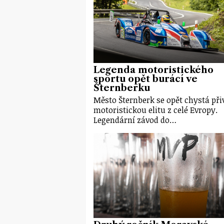
Legenda motoristického
sportu opět burácí ve
Šternberku
Město Šternberk se opět chystá při
motoristickou elitu z celé Evropy.
Legendární závod do…