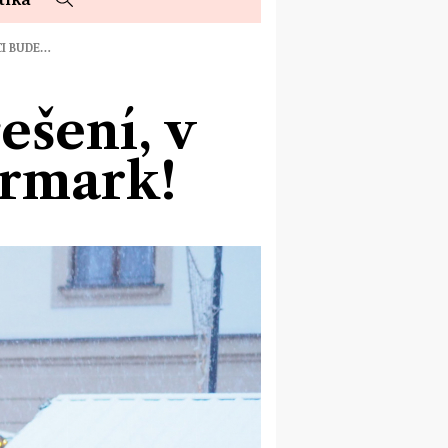
CI BUDE…
ešení, v
armark!