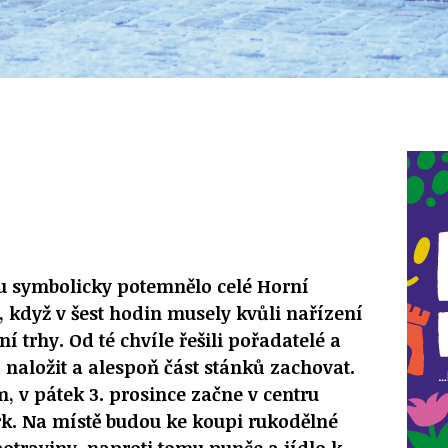
du symbolicky potemnělo celé Horní
 když v šest hodin musely kvůli nařízení
í trhy. Od té chvíle řešili pořadatelé a
í naložit a alespoň část stánků zachovat.
m, v pátek 3. prosince začne v centru
k. Na místě budou ke koupi rukodělné