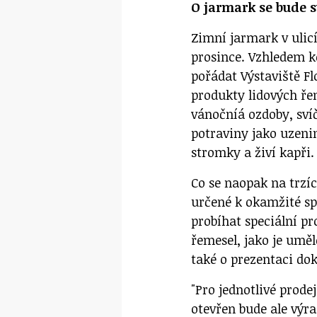
O jarmark se bude s
Zimní jarmark v ulic
prosince. Vzhledem 
pořádat Výstaviště F
produkty lidových ře
vánočníá ozdoby, svíč
potraviny jako uzeni
stromky a živí kapři.
Co se naopak na trzíc
určené k okamžité s
probíhat speciální p
řemesel, jako je uměl
také o prezentaci do
"Pro jednotlivé prode
otevřen bude ale výra