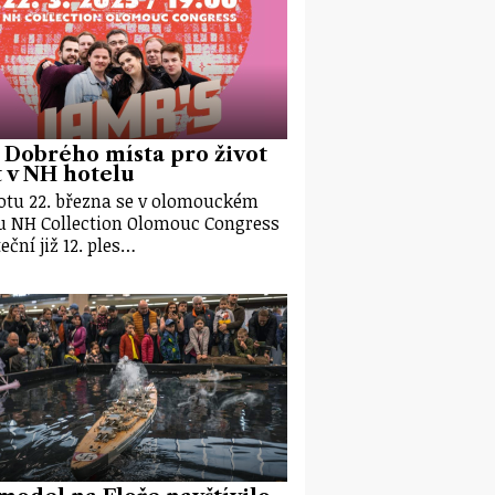
 Dobrého místa pro život
 v NH hotelu
otu 22. března se v olomouckém
u NH Collection Olomouc Congress
eční již 12. ples…