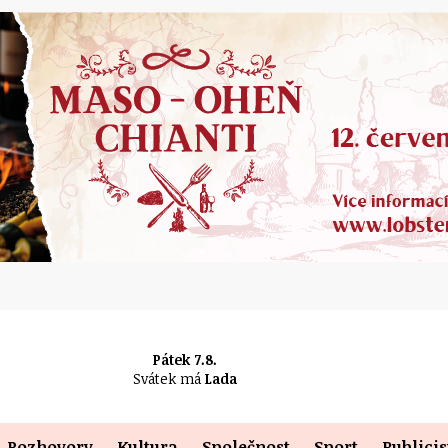
Pátek 7.8.
Svátek má
Lada
Rozhovory
Kultura
Společnost
Sport
Publicis