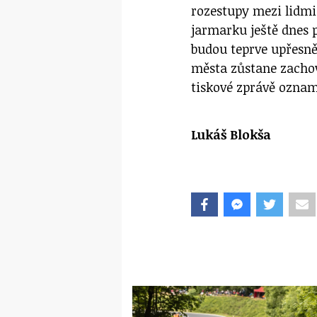
rozestupy mezi lidmi
jarmarku ještě dnes 
budou teprve upřesněn
města zůstane zachová
tiskové zprávě ozna
Lukáš Blokša