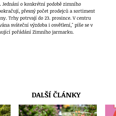
. Jednání o konkrétní podobě zimního
pokračují, přesný počet prodejců a sortiment
y. Trhy potrvají do 23. prosince. V centru
na sváteční výzdoba i osvětlení," píše se v
mující pořádání Zimního jarmarku.
DALŠÍ ČLÁNKY