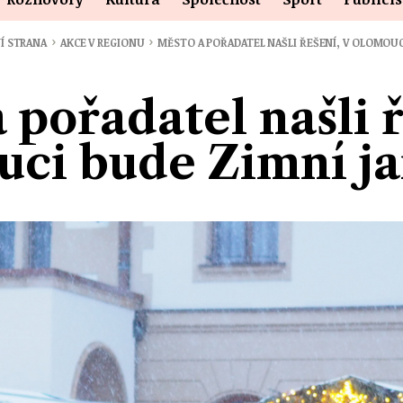
›
›
Í STRANA
AKCE V REGIONU
MĚSTO A POŘADATEL NAŠLI ŘEŠENÍ, V OLOMOU
 pořadatel našli ř
ci bude Zimní j