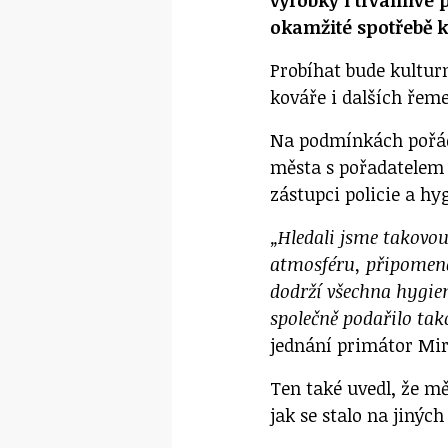
výrobky i trvanlivé 
okamžité spotřebě k
Probíhat bude kultur
kováře i dalších řem
Na podmínkách pořád
města s pořadatelem
zástupci policie a hy
„Hledali jsme takovou 
atmosféru, připomene
dodrží všechna hygien
společně podařilo tako
jednání primátor Mir
Ten také uvedl, že mě
jak se stalo na jiných