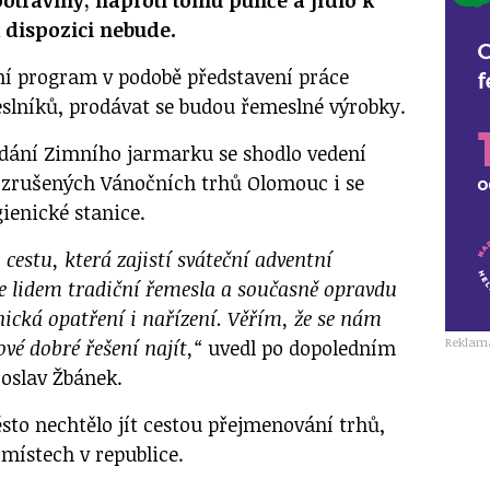
potraviny, naproti tomu punče a jídlo k
 dispozici nebude.
ní program v podobě představení práce
eslníků, prodávat se budou řemeslné výrobky.
ání Zimního jarmarku se shodlo vedení
 zrušených Vánočních trhů Olomouc i se
gienické stanice.
cestu, která zajistí sváteční adventní
 lidem tradiční řemesla a současně opravdu
ická opatření i nařízení. Věřím, že se nám
Reklam
vé dobré řešení najít,“
uvedl po dopoledním
oslav Žbánek.
sto nechtělo jít cestou přejmenování trhů,
 místech v republice.