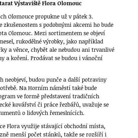
tarat Výstaviště Flora Olomouc
ích Olomouce propukne už v pátek 3.
ke zkušenostem s podobnými akcemi ho bude
lota Olomouc. Mezi sortimentem se objeví
mesel, rukodělné výrobky, jako například
ky a věnce, chybět ale nebudou ani trvanlivé
ny a koření. Prodávat se budou i vánoční
h neobjeví, budou punče a další potraviny
potřebě. Na Horním náměstí také bude
rogram ve formě představení tradičních
ecké kovářství či práce řezbářů, uvažuje se
kumentů o lidových řemeslnících.
jce Flora využije stávající obchodní místa,
zně menší počet stánků, takže se rozšíří i