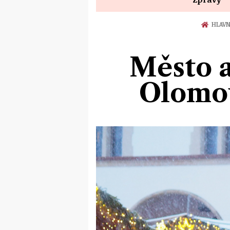
HLAVN
Město a
Olomou