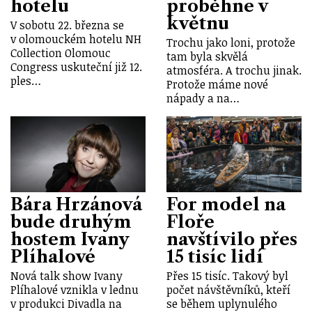
hotelu
proběhne v
květnu
V sobotu 22. března se
v olomouckém hotelu NH
Trochu jako loni, protože
Collection Olomouc
tam byla skvělá
Congress uskuteční již 12.
atmosféra. A trochu jinak.
ples…
Protože máme nové
nápady a na…
Bára Hrzánová
For model na
bude druhým
Floře
hostem Ivany
navštívilo přes
Plíhalové
15 tisíc lidí
Nová talk show Ivany
Přes 15 tisíc. Takový byl
Plíhalové vznikla v lednu
počet návštěvníků, kteří
v produkci Divadla na
se během uplynulého