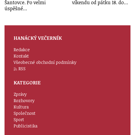
Šantovce. Po velmi
víkendu od pátku 18. do…
úspěšné…
HANÁCKÝ VEČERNÍK
Redakce
Kontakt
Všeobecné obchodní podmínky
RSS
KATEGORIE
Zprávy
Rozhovory
Kultura
Společnost
Sport
Publicistika