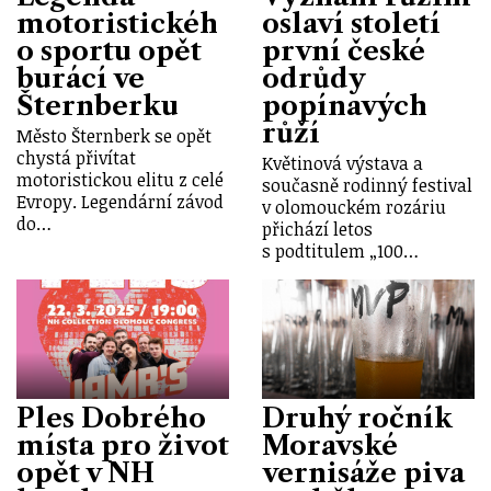
motoristickéh
oslaví století
o sportu opět
první české
burácí ve
odrůdy
Šternberku
popínavých
růží
Město Šternberk se opět
chystá přivítat
Květinová výstava a
motoristickou elitu z celé
současně rodinný festival
Evropy. Legendární závod
v olomouckém rozáriu
do…
přichází letos
s podtitulem „100…
Ples Dobrého
Druhý ročník
místa pro život
Moravské
opět v NH
vernisáže piva