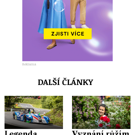
Reklama
DALŠÍ ČLÁNKY
Legenda
Vyznání růžím