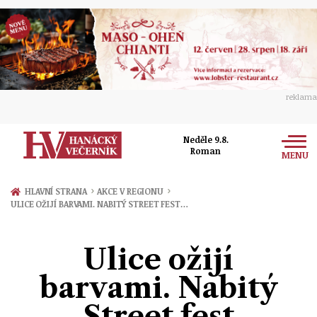
reklama
Neděle 9.8.
Roman
MENU
Zprávy
›
›
HLAVNÍ STRANA
AKCE V REGIONU
ULICE OŽIJÍ BARVAMI. NABITÝ STREET FEST…
Rozhovory
Olomouc
Kultura
Ulice ožijí
Politika
Prostějov
Společnost
barvami. Nabitý
Hudba
Ekonomika
Přerov
Sport
Street fest
Ženy