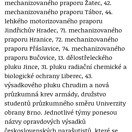
mechanizovaného praporu Žatec, 42.
mechanizovaného praporu Tábor, 44.
lehkého motorizovaného praporu
Jindřichův Hradec, 71. mechanizovaného
praporu Hranice, 72. mechanizovaného
praporu Přáslavice, 74. mechanizovaného
praporu Bučovice, 13. dělostřeleckého
pluku Jince, 31. pluku radiační chemické a
biologické ochrany Liberec, 43.
výsadkového pluku Chrudim a nová
průzkumná krev armády, družstvo
studentů průzkumného směru Univerzity
obrany Brno. Jednotlivé týmy ponesou
názvy opravdových výsadků
československých parašutistů, které se