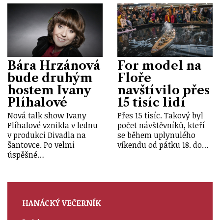
Bára Hrzánová
For model na
bude druhým
Floře
hostem Ivany
navštívilo přes
Plíhalové
15 tisíc lidí
Nová talk show Ivany
Přes 15 tisíc. Takový byl
Plíhalové vznikla v lednu
počet návštěvníků, kteří
v produkci Divadla na
se během uplynulého
Šantovce. Po velmi
víkendu od pátku 18. do…
úspěšné…
HANÁCKÝ VEČERNÍK