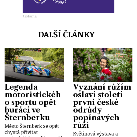
Reklama
DALŠÍ ČLÁNKY
Legenda
Vyznání růžím
motoristickéh
oslaví století
o sportu opět
první české
burácí ve
odrůdy
Šternberku
popínavých
růží
Město Šternberk se opět
chystá přivítat
Květinová výstava a