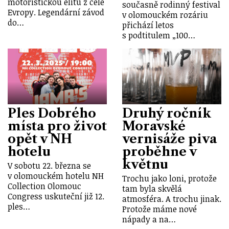
motoristickou elitu z celé
současně rodinný festival
Evropy. Legendární závod
v olomouckém rozáriu
do…
přichází letos
s podtitulem „100…
Ples Dobrého
Druhý ročník
místa pro život
Moravské
opět v NH
vernisáže piva
hotelu
proběhne v
květnu
V sobotu 22. března se
v olomouckém hotelu NH
Trochu jako loni, protože
Collection Olomouc
tam byla skvělá
Congress uskuteční již 12.
atmosféra. A trochu jinak.
ples…
Protože máme nové
nápady a na…