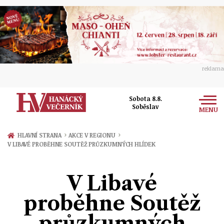
reklama
Sobota 8.8.
Soběslav
MENU
Zprávy
›
›
HLAVNÍ STRANA
AKCE V REGIONU
V LIBAVÉ PROBĚHNE SOUTĚŽ PRŮZKUMNÝCH HLÍDEK
Rozhovory
Olomouc
Kultura
V Libavé
Politika
Prostějov
Společnost
proběhne Soutěž
Hudba
Ekonomika
Přerov
Sport
průzkumných
Ženy