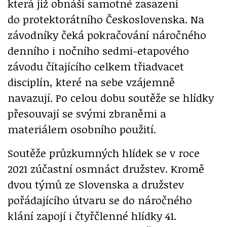
která již obnáší samotné zasazení
do protektorátního Československa. Na
závodníky čeká pokračování náročného
denního i nočního sedmi-etapového
závodu čítajícího celkem třiadvacet
disciplín, které na sebe vzájemně
navazují. Po celou dobu soutěže se hlídky
přesouvají se svými zbraněmi a
materiálem osobního použití.
Soutěže průzkumných hlídek se v roce
2021 zúčastní osmnáct družstev. Kromě
dvou týmů ze Slovenska a družstev
pořádajícího útvaru se do náročného
klání zapojí i čtyřčlenné hlídky 41.