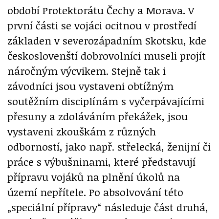
období Protektorátu Čechy a Morava. V
první části se vojáci ocitnou v prostředí
základen v severozápadním Skotsku, kde
českoslovenští dobrovolníci museli projít
náročným výcvikem. Stejně tak i
závodníci jsou vystaveni obtížným
soutěžním disciplínám s vyčerpávajícími
přesuny a zdoláváním překážek, jsou
vystaveni zkouškám z různých
odborností, jako např. střelecká, ženijní či
práce s výbušninami, které představují
přípravu vojáků na plnění úkolů na
území nepřítele. Po absolvování této
„speciální přípravy“ následuje část druhá,