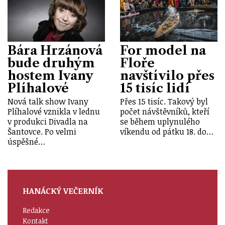
Bára Hrzánová
For model na
bude druhým
Floře
hostem Ivany
navštívilo přes
Plíhalové
15 tisíc lidí
Nová talk show Ivany
Přes 15 tisíc. Takový byl
Plíhalové vznikla v lednu
počet návštěvníků, kteří
v produkci Divadla na
se během uplynulého
Šantovce. Po velmi
víkendu od pátku 18. do…
úspěšné…
HANÁCKÝ VEČERNÍK
Redakce
Kontakt