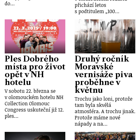
do…
přichází letos
s podtitulem „100…
Ples Dobrého
Druhý ročník
místa pro život
Moravské
opět v NH
vernisáže piva
hotelu
proběhne v
květnu
V sobotu 22. března se
v olomouckém hotelu NH
Trochu jako loni, protože
Collection Olomouc
tam byla skvělá
Congress uskuteční již 12.
atmosféra. A trochu jinak.
ples…
Protože máme nové
nápady a na…