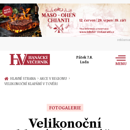
reklama
Pátek 7.8.
Lada
MENU
Zprávy
›
›
HLAVNÍ STRANA
AKCE V REGIONU
VELIKONOČNÍ KLAPÁNÍ V TOVÉŘI
Rozhovory
Olomouc
Kultura
Politika
Prostějov
FOTOGALERIE
Společnost
Hudba
Ekonomika
Velikonoční
Přerov
Sport
Ženy