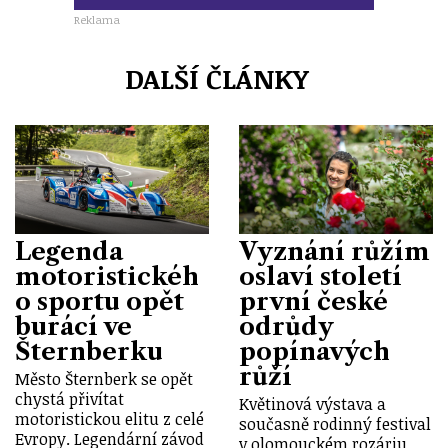
Reklama
DALŠÍ ČLÁNKY
Legenda
Vyznání růžím
motoristickéh
oslaví století
o sportu opět
první české
burácí ve
odrůdy
Šternberku
popínavých
růží
Město Šternberk se opět
chystá přivítat
Květinová výstava a
motoristickou elitu z celé
současně rodinný festival
Evropy. Legendární závod
v olomouckém rozáriu