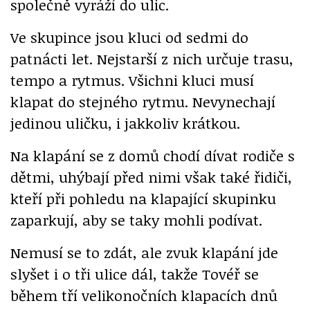
společně vyráží do ulic.
Ve skupince jsou kluci od sedmi do
patnácti let. Nejstarší z nich určuje trasu,
tempo a rytmus. Všichni kluci musí
klapat do stejného rytmu. Nevynechají
jedinou uličku, i jakkoliv krátkou.
Na klapání se z domů chodí dívat rodiče s
dětmi, uhýbají před nimi však také řidiči,
kteří při pohledu na klapající skupinku
zaparkují, aby se taky mohli podívat.
Nemusí se to zdát, ale zvuk klapání jde
slyšet i o tři ulice dál, takže Tovéř se
během tří velikonočních klapacích dnů