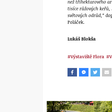
než tříhektarového are
tisíce růžových keřů,
světových odrůd,“
dop
Poláček.
Lukáš Blokša
#Výstaviště Flora
#V