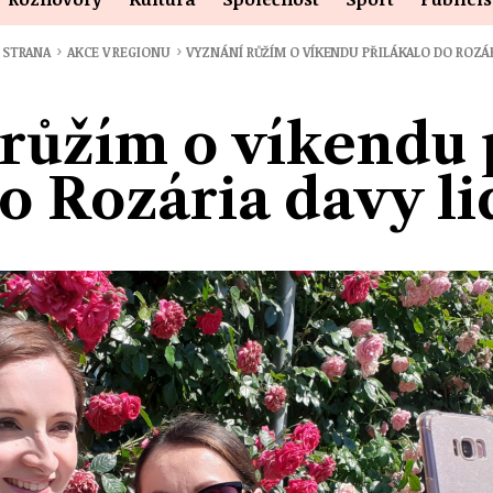
›
›
 STRANA
AKCE V REGIONU
VYZNÁNÍ RŮŽÍM O VÍKENDU PŘILÁKALO DO ROZÁ
růžím o víkendu 
o Rozária davy li