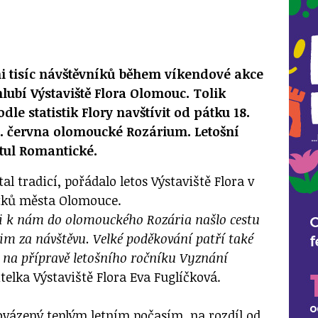
i tisíc návštěvníků během víkendové akce
lubí Výstaviště Flora Olomouc. Tolik
le statistik Flory navštívit od pátku 18.
0. června olomoucké Rozárium. Letošní
tul Romantické.
stal tradicí, pořádalo letos Výstaviště Flora v
tků města Olomouce.
 si k nám do olomouckého Rozária našlo cestu
 jim za návštěvu. Velké poděkování patří také
li na přípravě letošního ročníku Vyznání
telka Výstaviště Flora Eva Fuglíčková.
rovázený teplým letním počasím, na rozdíl od