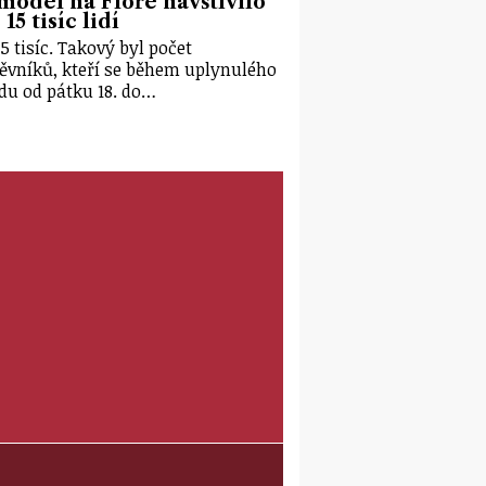
model na Floře navštívilo
15 tisíc lidí
15 tisíc. Takový byl počet
ěvníků, kteří se během uplynulého
du od pátku 18. do…