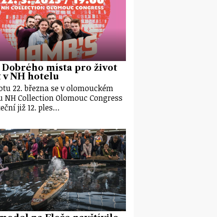
 Dobrého místa pro život
 v NH hotelu
otu 22. března se v olomouckém
u NH Collection Olomouc Congress
eční již 12. ples…