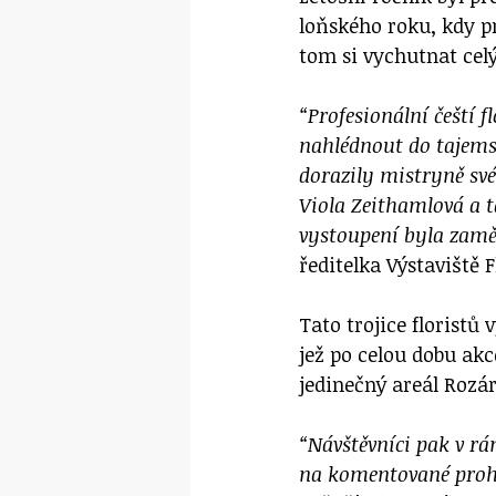
loňského roku, kdy p
tom si vychutnat cel
“Profesionální čeští 
nahlédnout do tajems
dorazily mistryně své
Viola Zeithamlová a t
vystoupení byla zamě
ředitelka Výstaviště 
Tato trojice floristů
jež po celou dobu akc
jedinečný areál Rozár
“Návštěvníci pak v r
na komentované proh