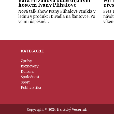
Bára Hrzánová bude druhým
For 
hostem Ivany Plíhalové
přes 
Nová talk show Ivany Plíhalové vznikla v
Přes 
lednu v produkci Divadla na Šantovce. Po
návšt
velmi úspěšné…
víken
KATEGORIE
Zprávy
Rozhovory
Kultura
Společnost
Sport
Publicistika
Copyright © 2024 Hanácký Večerník