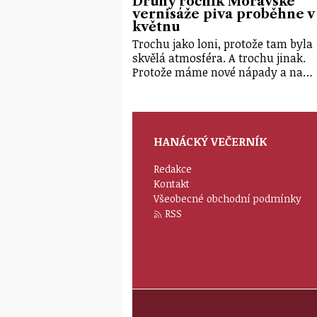
Druhý ročník Moravské
vernisáže piva proběhne v
květnu
Trochu jako loni, protože tam byla
skvělá atmosféra. A trochu jinak.
Protože máme nové nápady a na…
HANÁCKÝ VEČERNÍK
Redakce
Kontakt
Všeobecné obchodní podmínky
RSS