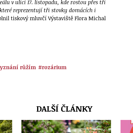
álu v ulici 17. listopadu, kde rostou přes tři
 které reprezentují tři stovky domácích i
lnil tiskový mluvčí Výstaviště Flora Michal
yznání růžím
#rozárium
DALŠÍ ČLÁNKY