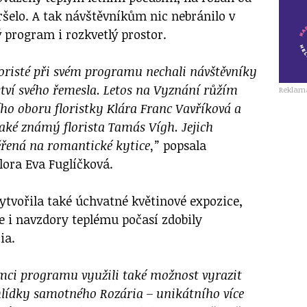
ršelo. A tak návštěvníkům nic nebránilo v
ý program i rozkvetlý prostor.
floristé při svém programu nechali návštěvníky
tví svého řemesla. Letos na Vyznání růžím
Reklam
ho oboru floristky Klára Franc Vavříková a
aké známý florista Tamás Vígh. Jejich
řená na romantické kytice,”
popsala
Flora Eva Fuglíčková.
 vytvořila také úchvatné květinové expozice,
e i navzdory teplému počasí zdobily
ia.
ámci programu využili také možnost vyrazit
lídky samotného Rozária – unikátního více