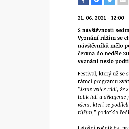
21. 06. 2021 - 12:00
S návštěvností sedm
Vyznání růžím se ch
návštěvníků mělo pod
června do neděle 2
vyznání neslo podti
Festival, který už se 
rámci programu Svá
“Jsme velice rádi, že
tolik lidí a děkujeme
všem, kteří se podíle
růžím,”
podotkla ředi
Letošní ročník byl p