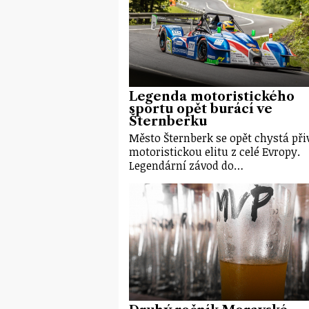
Legenda motoristického
sportu opět burácí ve
Šternberku
Město Šternberk se opět chystá při
motoristickou elitu z celé Evropy.
Legendární závod do…