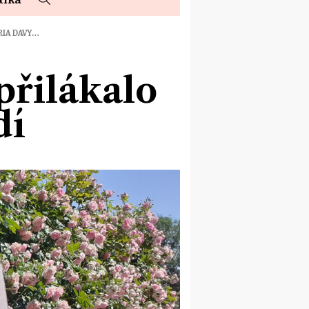
RIA DAVY…
přilákalo
dí