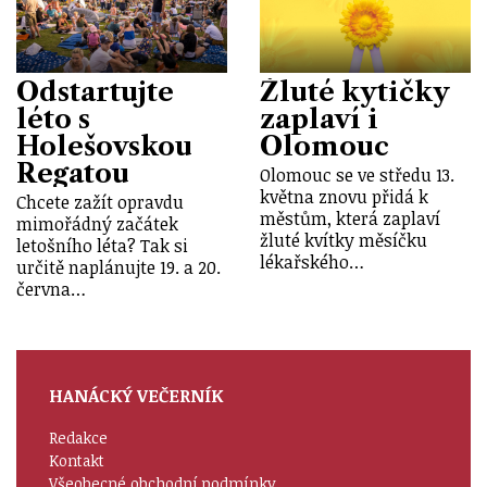
Odstartujte
Žluté kytičky
léto s
zaplaví i
Holešovskou
Olomouc
Regatou
Olomouc se ve středu 13.
května znovu přidá k
Chcete zažít opravdu
městům, která zaplaví
mimořádný začátek
žluté kvítky měsíčku
letošního léta? Tak si
lékařského…
určitě naplánujte 19. a 20.
června…
HANÁCKÝ VEČERNÍK
Redakce
Kontakt
Všeobecné obchodní podmínky