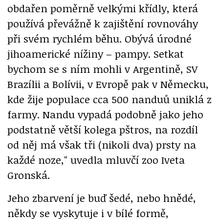
obdařen poměrně velkými křídly, která
používá převážně k zajištění rovnováhy
při svém rychlém běhu. Obývá úrodné
jihoamerické nížiny – pampy. Setkat
bychom se s ním mohli v Argentině, SV
Brazílii a Bolívii, v Evropě pak v Německu,
kde žije populace cca 500 nanduů uniklá z
farmy. Nandu vypadá podobně jako jeho
podstatně větší kolega pštros, na rozdíl
od něj má však tři (nikoli dva) prsty na
každé noze," uvedla mluvčí zoo Iveta
Gronská.
Jeho zbarvení je buď šedé, nebo hnědé,
někdy se vyskytuje i v bílé formě,