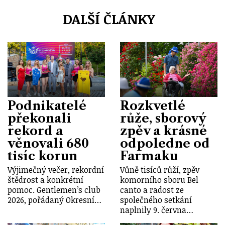
DALŠÍ ČLÁNKY
Podnikatelé
Rozkvetlé
překonali
růže, sborový
rekord a
zpěv a krásné
věnovali 680
odpoledne od
tisíc korun
Farmaku
Výjimečný večer, rekordní
Vůně tisíců růží, zpěv
štědrost a konkrétní
komorního sboru Bel
pomoc. Gentlemen’s club
canto a radost ze
2026, pořádaný Okresní…
společného setkání
naplnily 9. června…