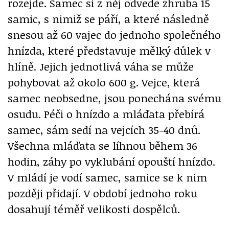
rozejde. Samec si z něj odvede zhruba 15
samic, s nimiž se páří, a které následně
snesou až 60 vajec do jednoho společného
hnízda, které představuje mělký důlek v
hlíně. Jejich jednotlivá váha se může
pohybovat až okolo 600 g. Vejce, která
samec neobsedne, jsou ponechána svému
osudu. Péči o hnízdo a mláďata přebírá
samec, sám sedí na vejcích 35-40 dnů.
Všechna mláďata se líhnou během 36
hodin, záhy po vyklubání opouští hnízdo.
V mládí je vodí samec, samice se k nim
později přidají. V období jednoho roku
dosahují téměř velikosti dospělců.