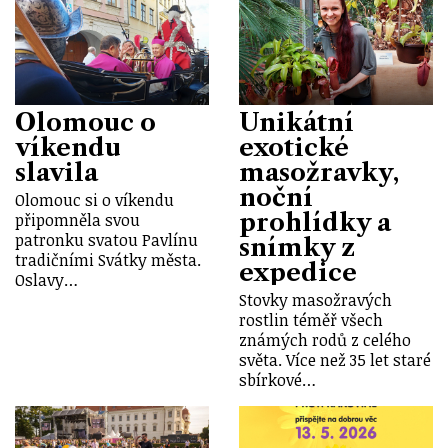
Olomouc o
Unikátní
víkendu
exotické
slavila
masožravky,
noční
Olomouc si o víkendu
prohlídky a
připomněla svou
patronku svatou Pavlínu
snímky z
tradičními Svátky města.
expedice
Oslavy…
Stovky masožravých
rostlin téměř všech
známých rodů z celého
světa. Více než 35 let staré
sbírkové…