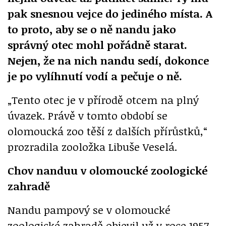
pak snesnou vejce do jediného místa. A
to proto, aby se o ně nandu jako
správný otec mohl pořádně starat.
Nejen, že na nich nandu sedí, dokonce
je po vylíhnutí vodí a pečuje o ně.
„Tento otec je v přírodě otcem na plný
úvazek. Právě v tomto období se
olomoucká zoo těší z dalších přírůstků,“
prozradila zooložka Libuše Veselá.
Chov nanduu v olomoucké zoologické
zahradě
Nandu pampový se v olomoucké
zoologické zahradě objevil už v roce 1957,