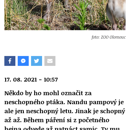
foto: ZOO Olomouc
17. 08. 2021 - 10:57
Někdo by ho mohl označit za
neschopného ptáka. Nandu pampový je
ale jen neschopný letu. Jinak je schopný
až až. Během páření si z početného
hejna odvede až patnáct samic. Ty mu