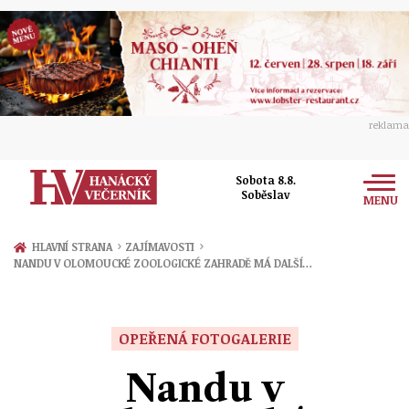
reklama
Sobota 8.8.
Soběslav
MENU
Zprávy
›
›
HLAVNÍ STRANA
ZAJÍMAVOSTI
NANDU V OLOMOUCKÉ ZOOLOGICKÉ ZAHRADĚ MÁ DALŠÍ…
Rozhovory
Olomouc
Kultura
Politika
Prostějov
OPEŘENÁ FOTOGALERIE
Společnost
Hudba
Ekonomika
Nandu v
Přerov
Sport
Ženy