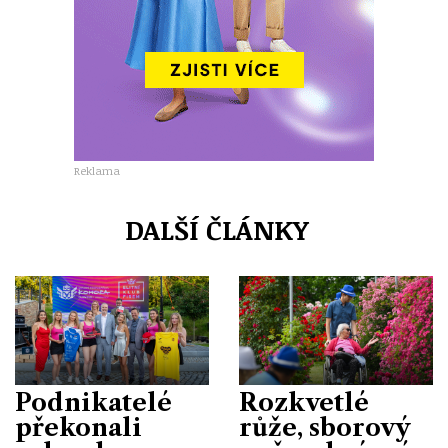
Reklama
DALŠÍ ČLÁNKY
Podnikatelé
Rozkvetlé
překonali
růže, sborový