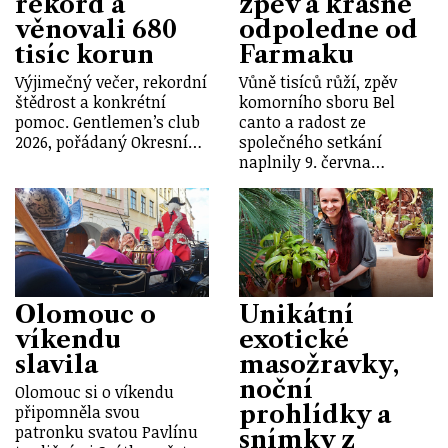
rekord a
zpěv a krásné
věnovali 680
odpoledne od
tisíc korun
Farmaku
Výjimečný večer, rekordní
Vůně tisíců růží, zpěv
štědrost a konkrétní
komorního sboru Bel
pomoc. Gentlemen’s club
canto a radost ze
2026, pořádaný Okresní…
společného setkání
naplnily 9. června…
Olomouc o
Unikátní
víkendu
exotické
slavila
masožravky,
noční
Olomouc si o víkendu
prohlídky a
připomněla svou
patronku svatou Pavlínu
snímky z