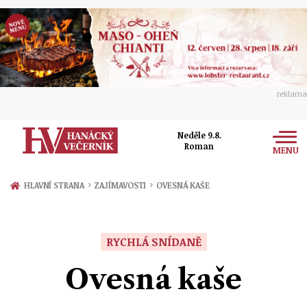
reklama
Neděle 9.8.
Roman
MENU
Zprávy
›
›
HLAVNÍ STRANA
ZAJÍMAVOSTI
OVESNÁ KAŠE
Rozhovory
Olomouc
Kultura
RYCHLÁ SNÍDANĚ
Politika
Prostějov
Společnost
Ovesná kaše
Hudba
Ekonomika
Přerov
Sport
Ženy