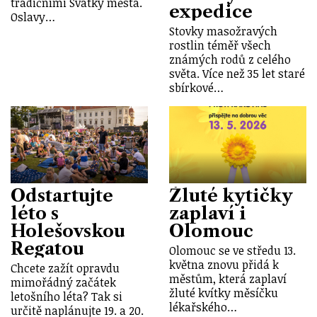
tradičními Svátky města.
expedice
Oslavy…
Stovky masožravých
rostlin téměř všech
známých rodů z celého
světa. Více než 35 let staré
sbírkové…
Odstartujte
Žluté kytičky
léto s
zaplaví i
Holešovskou
Olomouc
Regatou
Olomouc se ve středu 13.
května znovu přidá k
Chcete zažít opravdu
městům, která zaplaví
mimořádný začátek
žluté kvítky měsíčku
letošního léta? Tak si
lékařského…
určitě naplánujte 19. a 20.