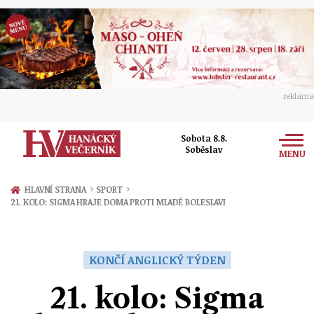
reklama
Sobota 8.8.
Soběslav
MENU
Zprávy
›
›
HLAVNÍ STRANA
SPORT
21. KOLO: SIGMA HRAJE DOMA PROTI MLADÉ BOLESLAVI
Rozhovory
Olomouc
Kultura
Politika
Prostějov
KONČÍ ANGLICKÝ TÝDEN
Společnost
Hudba
Ekonomika
21. kolo: Sigma
Přerov
Sport
Ženy