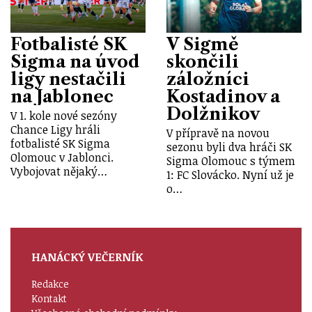
Fotbalisté SK
V Sigmě
Sigma na úvod
skončili
ligy nestačili
záložníci
na Jablonec
Kostadinov a
Dolžnikov
V 1. kole nové sezóny
Chance Ligy hráli
V přípravě na novou
fotbalisté SK Sigma
sezonu byli dva hráči SK
Olomouc v Jablonci.
Sigma Olomouc s týmem
Vybojovat nějaký…
1: FC Slovácko. Nyní už je
o…
HANÁCKÝ VEČERNÍK
Redakce
Kontakt