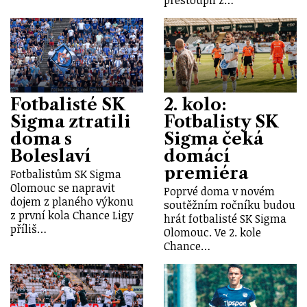
Fotbalisté SK
2. kolo:
Sigma ztratili
Fotbalisty SK
doma s
Sigma čeká
Boleslaví
domácí
premiéra
Fotbalistům SK Sigma
Olomouc se napravit
Poprvé doma v novém
dojem z planého výkonu
soutěžním ročníku budou
z první kola Chance Ligy
hrát fotbalisté SK Sigma
příliš…
Olomouc. Ve 2. kole
Chance…