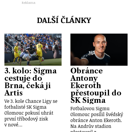
Reklama
DALŠÍ ČLÁNKY
3. kolo: Sigma
Obránce
cestuje do
Antony
Brna, čeká ji
Ekeroth
Artis
přestoupil do
SK Sigma
Ve 3. kole Chance Ligy se
fotbalisté SK Sigma
Fotbalovou Sigmu
Olomouc pokusí uhrát
Olomouc posílil švédský
první tříbodový zisk
obránce Anton Ekeroth.
v nové…
Na Andrův stadion
přestoupil z…