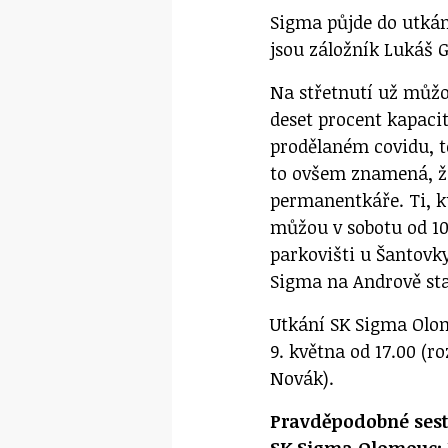
Sigma půjde do utká
jsou záložník Lukáš 
Na střetnutí už můžo
deset procent kapaci
prodělaném covidu, t
to ovšem znamená, ž
permanentkáře. Ti, k
můžou v sobotu od 1
parkovišti u Šantovky
Sigma na Andrově st
Utkání SK Sigma Olom
9. května od 17.00 (
Novák).
Pravděpodobné ses
SK Sigma Olomouc: