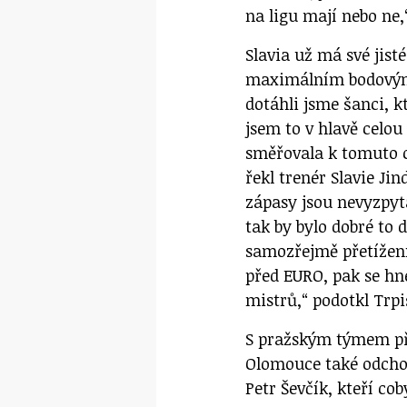
na ligu mají nebo ne,
Slavia už má své jisté
maximálním bodovým z
dotáhli jsme šanci, k
jsem to v hlavě celo
směřovala k tomuto c
řekl trenér Slavie Ji
zápasy jsou nevyzpyt
tak by bylo dobré to 
samozřejmě přetížení
před EURO, pak se hne
mistrů,“ podotkl Trpi
S pražským týmem při
Olomouce také odcho
Petr Ševčík, kteří co