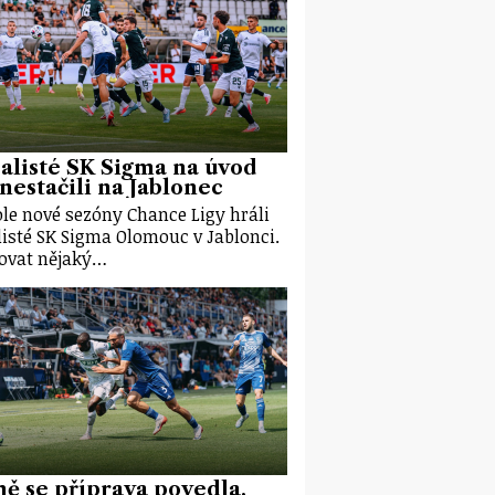
alisté SK Sigma na úvod
 nestačili na Jablonec
kole nové sezóny Chance Ligy hráli
listé SK Sigma Olomouc v Jablonci.
ovat nějaký…
ě se příprava povedla,