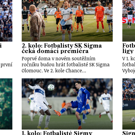
i
2. kolo: Fotbalisty SK Sigma
Fotb
čeká domácí premiéra
ligy
Poprvé doma v novém soutěžním
V 1. 
 první
ročníku budou hrát fotbalisté SK Sigma
fotba
Olomouc. Ve 2. kole Chance…
Vyboj
1. kolo: Fotbalisté Sigmy
Sigm