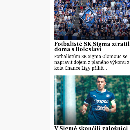
Fotbalisté SK Sigma ztratil
doma s Boleslaví
Fotbalistům SK Sigma Olomouc se
napravit dojem z planého výkonu z
kola Chance Ligy příliš…
V Sigmě skončili záložníci