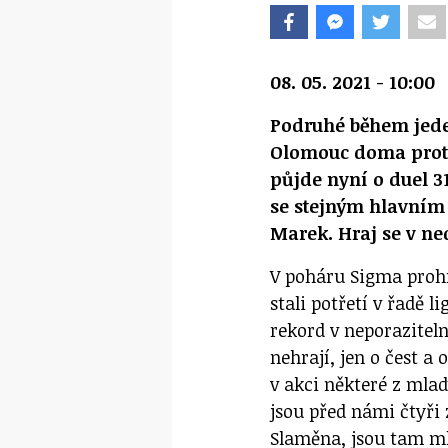
08. 05. 2021 - 10:00
Podruhé během jeden
Olomouc doma proti 
půjde nyní o duel 3
se stejným hlavním
Marek. Hraj se v ned
V poháru Sigma prohrá
stali potřetí v řadě 
rekord v neporaziteln
nehrají, jen o čest a
v akci některé z mla
jsou před námi čtyři 
Slaměna, jsou tam mla