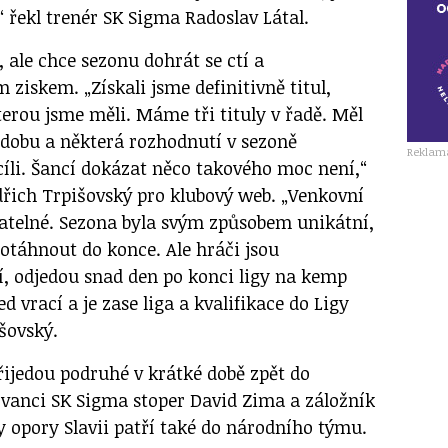
“ řekl trenér SK Sigma Radoslav Látal.
, ale chce sezonu dohrát se ctí a
iskem. „Získali jsme definitivně titul,
terou jsme měli. Máme tři tituly v řadě. Měl
u dobu a některá rozhodnutí v sezoně
Reklam
íli. Šancí dokázat něco takového moc není,“
ndřich Trpišovský pro klubový web. „Venkovní
atelné. Sezona byla svým způsobem unikátní,
dotáhnout do konce. Ale hráči jsou
, odjedou snad den po konci ligy na kemp
d vrací a je zase liga a kvalifikace do Ligy
šovský.
jedou podruhé v krátké době zpět do
vanci SK Sigma stoper David Zima a záložník
by opory Slavii patří také do národního týmu.