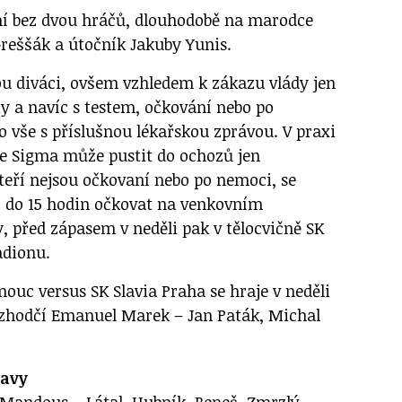
ní bez dvou hráčů, dlouhodobě na marodce
Greššák a útočník Jakuby Yunis.
u diváci, ovšem vzhledem k zákazu vlády jen
ty a navíc s testem, očkování nebo po
o vše s příslušnou lékařskou zprávou. V praxi
e Sigma může pustit do ochozů jen
teří nejsou očkovaní nebo po nemoci, se
0 do 15 hodin očkovat na venkovním
, před zápasem v neděli pak v tělocvičně SK
adionu.
ouc versus SK Slavia Praha se hraje v neděli
rozhodčí Emanuel Marek – Jan Paták, Michal
tavy
Mandous – Látal, Hubník, Beneš, Zmrzlý -