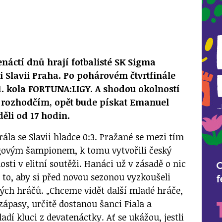
áctí dnů hrají fotbalisté SK Sigma
Slavii Praha. Po pohárovém čtvrtfinále
1. kola FORTUNA:LIGY. A shodou okolností
 rozhodčím, opět bude pískat Emanuel
ěli od 17 hodin.
la se Slavii hladce 0:3. Pražané se mezi tím
ligovým šampionem, k tomu vytvořili český
osti v elitní soutěži. Hanáci už v zásadě o nic
 o to, aby si před novou sezonou vyzkoušeli
dých hráčů. „Chceme vidět další mladé hráče,
zápasy, určitě dostanou šanci Fiala a
dí kluci z devatenáctky. Ať se ukážou, jestli