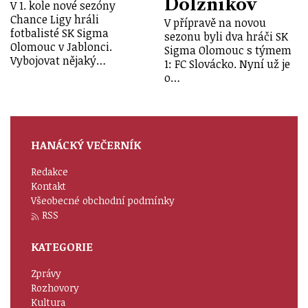
Dolžnikov
V 1. kole nové sezóny
Chance Ligy hráli
V přípravě na novou
fotbalisté SK Sigma
sezonu byli dva hráči SK
Olomouc v Jablonci.
Sigma Olomouc s týmem
Vybojovat nějaký…
1: FC Slovácko. Nyní už je
o…
HANÁCKÝ VEČERNÍK
Redakce
Kontakt
Všeobecné obchodní podmínky
RSS
KATEGORIE
Zprávy
Rozhovory
Kultura