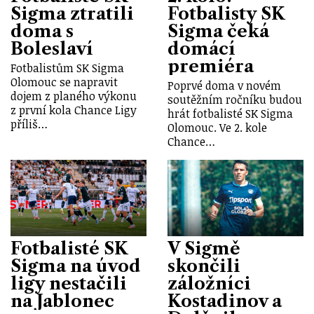
Sigma ztratili
Fotbalisty SK
doma s
Sigma čeká
Boleslaví
domácí
premiéra
Fotbalistům SK Sigma
Olomouc se napravit
Poprvé doma v novém
dojem z planého výkonu
soutěžním ročníku budou
z první kola Chance Ligy
hrát fotbalisté SK Sigma
příliš…
Olomouc. Ve 2. kole
Chance…
Fotbalisté SK
V Sigmě
Sigma na úvod
skončili
ligy nestačili
záložníci
na Jablonec
Kostadinov a