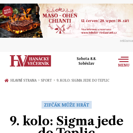
reklama
Sobota 8.8.
Soběslav
MENU
Zprávy
›
›
HLAVNÍ STRANA
SPORT
9. KOLO: SIGMA JEDE DO TEPLIC
Rozhovory
Olomouc
Kultura
ZIFČÁK MŮŽE HRÁT
Politika
Prostějov
Společnost
9. kolo: Sigma jede
Hudba
Ekonomika
Přerov
Sport
do Teplic
Ženy