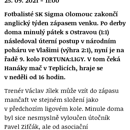
25. 09. 2021 - 11:00
Fotbalisté SK Sigma Olomouc zakončí
anglický týden zápasem venku. Po derby
doma minulý pátek s Ostravou (1:1)
následoval úterní postup v národním
poháru ve Vlašimi (výhra 2:1), nyní je na
řadě 9. kolo FORTUNA:LIGY. V tom čeká
Hanáky mač v Teplicích, hraje se
v neděli od 16 hodin.
Trenér Václav Jílek může vzít do zápasu
mančaft ve stejném složení jako
v předchozím ligovém kole. Minule doma
byl sice nesmyslně vyloučen útočník
Pavel Zifčák, ale od asociační