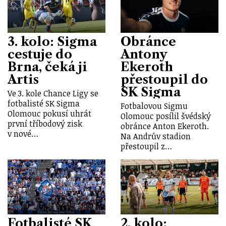
3. kolo: Sigma
Obránce
cestuje do
Antony
Brna, čeká ji
Ekeroth
Artis
přestoupil do
SK Sigma
Ve 3. kole Chance Ligy se
fotbalisté SK Sigma
Fotbalovou Sigmu
Olomouc pokusí uhrát
Olomouc posílil švédský
první tříbodový zisk
obránce Anton Ekeroth.
v nové…
Na Andrův stadion
přestoupil z…
Fotbalisté SK
2. kolo: