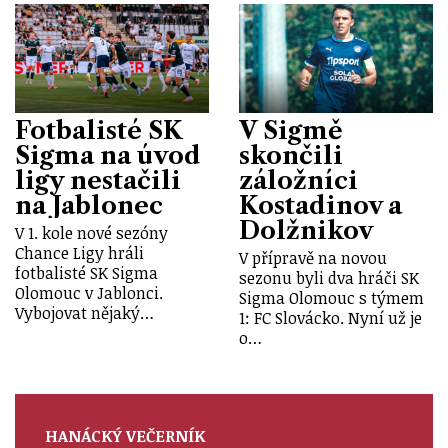
Fotbalisté SK
V Sigmě
Sigma na úvod
skončili
ligy nestačili
záložníci
na Jablonec
Kostadinov a
Dolžnikov
V 1. kole nové sezóny
Chance Ligy hráli
V přípravě na novou
fotbalisté SK Sigma
sezonu byli dva hráči SK
Olomouc v Jablonci.
Sigma Olomouc s týmem
Vybojovat nějaký…
1: FC Slovácko. Nyní už je
o…
HANÁCKÝ VEČERNÍK