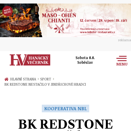
reklama
Sobota 8.8.
Soběslav
MENU
Zprávy
›
›
HLAVNÍ STRANA
SPORT
BK REDSTONE NESTAČILO V JINDŘICHOVĚ HRADCI
Rozhovory
Olomouc
Kultura
Politika
Prostějov
KOOPERATIVA NBL
Společnost
Hudba
Ekonomika
BK REDSTONE
Přerov
Sport
Ženy