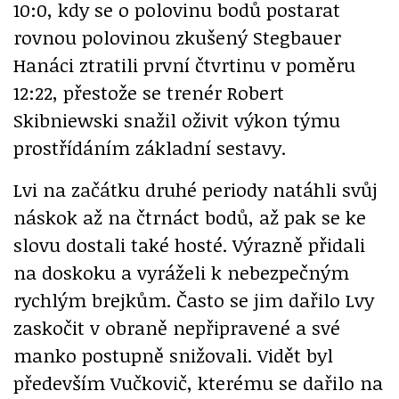
10:0, kdy se o polovinu bodů postarat
rovnou polovinou zkušený Stegbauer
Hanáci ztratili první čtvrtinu v poměru
12:22, přestože se trenér Robert
Skibniewski snažil oživit výkon týmu
prostřídáním základní sestavy.
Lvi na začátku druhé periody natáhli svůj
náskok až na čtrnáct bodů, až pak se ke
slovu dostali také hosté. Výrazně přidali
na doskoku a vyráželi k nebezpečným
rychlým brejkům. Často se jim dařilo Lvy
zaskočit v obraně nepřipravené a své
manko postupně snižovali. Vidět byl
především Vučkovič, kterému se dařilo na