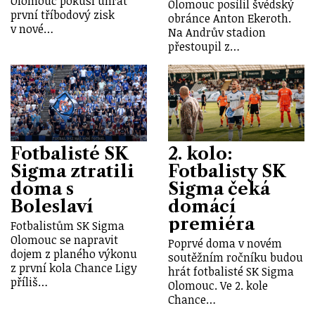
Olomouc pokusí uhrát
Olomouc posílil švédský
první tříbodový zisk
obránce Anton Ekeroth.
v nové…
Na Andrův stadion
přestoupil z…
Fotbalisté SK
2. kolo:
Sigma ztratili
Fotbalisty SK
doma s
Sigma čeká
Boleslaví
domácí
premiéra
Fotbalistům SK Sigma
Olomouc se napravit
Poprvé doma v novém
dojem z planého výkonu
soutěžním ročníku budou
z první kola Chance Ligy
hrát fotbalisté SK Sigma
příliš…
Olomouc. Ve 2. kole
Chance…