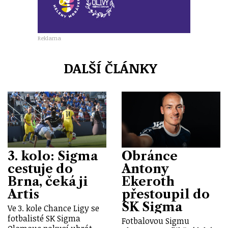
Reklama
DALŠÍ ČLÁNKY
3. kolo: Sigma
Obránce
cestuje do
Antony
Brna, čeká ji
Ekeroth
Artis
přestoupil do
SK Sigma
Ve 3. kole Chance Ligy se
fotbalisté SK Sigma
Fotbalovou Sigmu