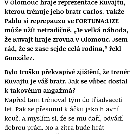
V Olomouc hraje reprezentace Kuvajtu,
kterou trénuje jeho bratr Carlos. Takže
Pablo si reprepauzu ve FORTUNA:LIZE
může užít netradičně. „Je velká náhoda,
že Kuvajt hraje zrovna v Olomouc. Jsem
rád, že se zase sejde celá rodina,“ řekl
González.
Bylo trošku překvapivé zjištění, že trenér
Kuvajtu je váš bratr. Jak se vůbec dostal
k takovému angažmá?
Napřed tam trénoval tým do třiadvaceti
let. Pak se přesunul k áčku jako hlavní
kouč. A myslím si, že se mu daří, odvádí
dobrou práci. No a zítra bude hrát