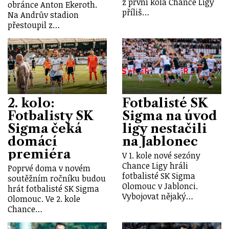
z první kola Chance Ligy
obránce Anton Ekeroth.
příliš…
Na Andrův stadion
přestoupil z…
2. kolo:
Fotbalisté SK
Fotbalisty SK
Sigma na úvod
Sigma čeká
ligy nestačili
domácí
na Jablonec
premiéra
V 1. kole nové sezóny
Chance Ligy hráli
Poprvé doma v novém
fotbalisté SK Sigma
soutěžním ročníku budou
Olomouc v Jablonci.
hrát fotbalisté SK Sigma
Vybojovat nějaký…
Olomouc. Ve 2. kole
Chance…