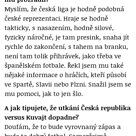
Myslím, že česká liga je hodně podobná
české reprezentaci. Hraje se hodně
takticky, s nasazením, hodně silové,
fyzicky náročné, je tam presink, snaha jít
rychle do zakončení, s tahem na branku,
není tam tolik přihrávek, jako třeba ve
španělském fotbale. Řekl jsem mu také
nějaké informace o hráčích, kteří působí
ve Spartě, Slavii nebo Plzni. Snažil jsem se
mu pomoci, jak to jen šlo.
A jak tipujete, že utkání Česká republika
versus Kuvajt dopadne?
Doufám, že to bude vyrovnaný zápas a
bude to dobrý fotbal. Samozřejmě