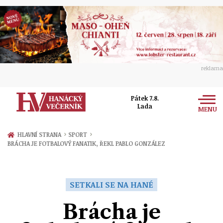
reklama
Pátek 7.8.
Lada
MENU
Zprávy
›
›
HLAVNÍ STRANA
SPORT
BRÁCHA JE FOTBALOVÝ FANATIK, ŘEKL PABLO GONZÁLEZ
Rozhovory
Olomouc
Kultura
Politika
Prostějov
SETKALI SE NA HANÉ
Společnost
Hudba
Ekonomika
Brácha je
Přerov
Sport
Ženy