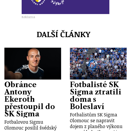
Reklama
DALŠÍ ČLÁNKY
Obránce
Fotbalisté SK
Antony
Sigma ztratili
Ekeroth
doma s
přestoupil do
Boleslaví
SK Sigma
Fotbalistům SK Sigma
Olomouc se napravit
Fotbalovou Sigmu
dojem z planého výkonu
Olomouc posílil švédský