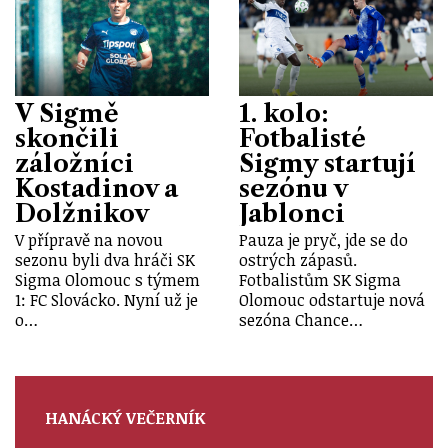
V Sigmě
1. kolo:
skončili
Fotbalisté
záložníci
Sigmy startují
Kostadinov a
sezónu v
Dolžnikov
Jablonci
V přípravě na novou
Pauza je pryč, jde se do
sezonu byli dva hráči SK
ostrých zápasů.
Sigma Olomouc s týmem
Fotbalistům SK Sigma
1: FC Slovácko. Nyní už je
Olomouc odstartuje nová
o…
sezóna Chance…
HANÁCKÝ VEČERNÍK