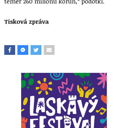
téměř 260 miliónů korun,“ podotkl.
Tisková zpráva