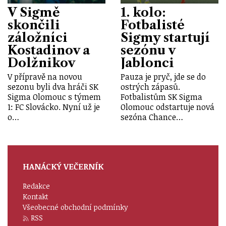
V Sigmě
1. kolo:
skončili
Fotbalisté
záložníci
Sigmy startují
Kostadinov a
sezónu v
Dolžnikov
Jablonci
V přípravě na novou
Pauza je pryč, jde se do
sezonu byli dva hráči SK
ostrých zápasů.
Sigma Olomouc s týmem
Fotbalistům SK Sigma
1: FC Slovácko. Nyní už je
Olomouc odstartuje nová
o…
sezóna Chance…
HANÁCKÝ VEČERNÍK
Redakce
Kontakt
Všeobecné obchodní podmínky
RSS