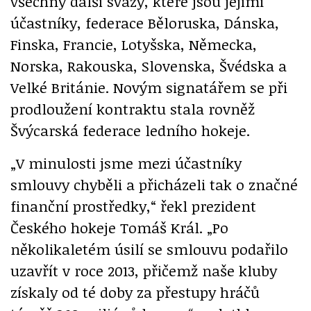
všechny další svazy, které jsou jejími
účastníky, federace Běloruska, Dánska,
Finska, Francie, Lotyšska, Německa,
Norska, Rakouska, Slovenska, Švédska a
Velké Británie. Novým signatářem se při
prodloužení kontraktu stala rovněž
Švýcarská federace ledního hokeje.
„V minulosti jsme mezi účastníky
smlouvy chyběli a přicházeli tak o značné
finanční prostředky,“ řekl prezident
Českého hokeje Tomáš Král. „Po
několikaletém úsilí se smlouvu podařilo
uzavřít v roce 2013, přičemž naše kluby
získaly od té doby za přestupy hráčů