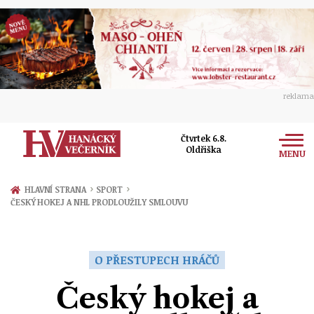
reklama
Čtvrtek 6.8.
Oldřiška
MENU
Zprávy
›
›
HLAVNÍ STRANA
SPORT
ČESKÝ HOKEJ A NHL PRODLOUŽILY SMLOUVU
Rozhovory
Olomouc
Kultura
Politika
Prostějov
O PŘESTUPECH HRÁČŮ
Společnost
Hudba
Ekonomika
Český hokej a
Přerov
Sport
Ženy