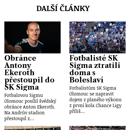
DALŠÍ ČLÁNKY
Obránce
Fotbalisté SK
Antony
Sigma ztratili
Ekeroth
doma s
přestoupil do
Boleslaví
SK Sigma
Fotbalistům SK Sigma
Olomouc se napravit
Fotbalovou Sigmu
dojem z planého výkonu
Olomouc posílil švédský
z první kola Chance Ligy
obránce Anton Ekeroth.
příliš…
Na Andrův stadion
přestoupil z…