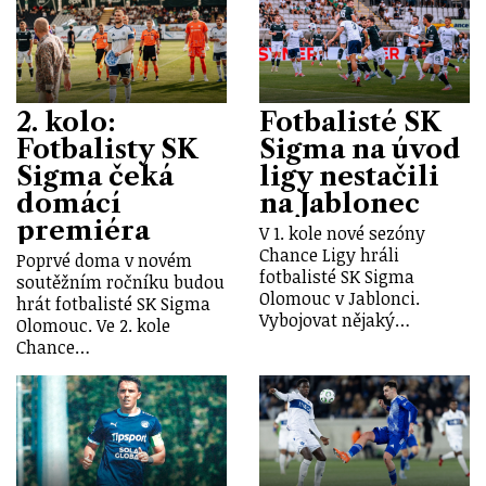
2. kolo:
Fotbalisté SK
Fotbalisty SK
Sigma na úvod
Sigma čeká
ligy nestačili
domácí
na Jablonec
premiéra
V 1. kole nové sezóny
Chance Ligy hráli
Poprvé doma v novém
fotbalisté SK Sigma
soutěžním ročníku budou
Olomouc v Jablonci.
hrát fotbalisté SK Sigma
Vybojovat nějaký…
Olomouc. Ve 2. kole
Chance…