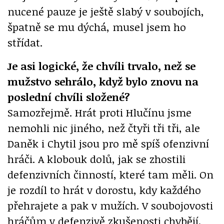
nucené pauze je ještě slabý v soubojích,
špatně se mu dýchá, musel jsem ho
střídat.
Je asi logické, že chvíli trvalo, než se
mužstvo sehrálo, když bylo znovu na
poslední chvíli složené?
Samozřejmě. Hrát proti Hlučínu jsme
nemohli nic jiného, než čtyři tři tři, ale
Daněk i Chytil jsou pro mě spíš ofenzivní
hráči. A klobouk dolů, jak se zhostili
defenzivních činností, které tam měli. On
je rozdíl to hrát v dorostu, kdy každého
přehrajete a pak v mužích. V soubojovosti
hráčům v defenzivě zkušenosti chybějí,