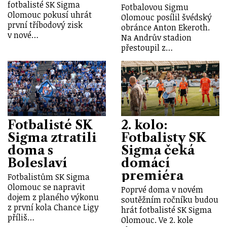
fotbalisté SK Sigma
Fotbalovou Sigmu
Olomouc pokusí uhrát
Olomouc posílil švédský
první tříbodový zisk
obránce Anton Ekeroth.
v nové…
Na Andrův stadion
přestoupil z…
Fotbalisté SK
2. kolo:
Sigma ztratili
Fotbalisty SK
doma s
Sigma čeká
Boleslaví
domácí
premiéra
Fotbalistům SK Sigma
Olomouc se napravit
Poprvé doma v novém
dojem z planého výkonu
soutěžním ročníku budou
z první kola Chance Ligy
hrát fotbalisté SK Sigma
příliš…
Olomouc. Ve 2. kole