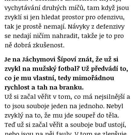
vychytávání druhých míčů, tam když jsou
zvyklí si jen hledat prostor pro ofenzivu,
tak je prostě nemají. Návyky z defenzivy
se nedají ničím nahradit, takže je to pro
ně dobrá zkušenost.
Je na Jáchymovi Šípoví znát, že už si
zvykl na mužský fotbal? Už předvádí to,
co je mu vlastní, tedy mimořádnou
rychlost a tah na branku.
Už si začal věřit v tom, co má nejsilnější a
to jsou souboje jeden na jednoho. Nebyl
zvyklý na to, že mu jde soupeř do těla.
Teď už si začal věřit a souboje buď ustojí,
nebo jsou na něj fauly. V tom se zlepšuje