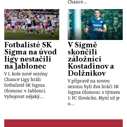
Chance…
Fotbalisté SK
V Sigmě
Sigma na úvod
skončili
ligy nestačili
záložníci
na Jablonec
Kostadinov a
Dolžnikov
V 1. kole nové sezóny
Chance Ligy hráli
V přípravě na novou
fotbalisté SK Sigma
sezonu byli dva hráči SK
Olomouc v Jablonci.
Sigma Olomouc s týmem
Vybojovat nějaký…
1: FC Slovácko. Nyní už je
o…