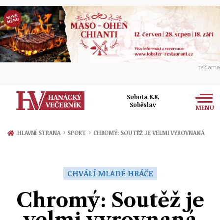
reklama
Sobota 8.8.
Soběslav
MENU
Zprávy
›
›
HLAVNÍ STRANA
SPORT
CHROMÝ: SOUTĚŽ JE VELMI VYROVNANÁ
Rozhovory
Olomouc
Kultura
CHVÁLÍ MLADÉ HRÁČE
Politika
Prostějov
Společnost
Chromý: Soutěž je
Hudba
Ekonomika
Přerov
Sport
velmi vyrovnaná
Ženy