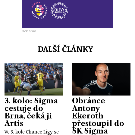
Reklama
DALŠÍ ČLÁNKY
3. kolo: Sigma
Obránce
cestuje do
Antony
Brna, čeká ji
Ekeroth
Artis
přestoupil do
SK Sigma
Ve 3. kole Chance Ligy se