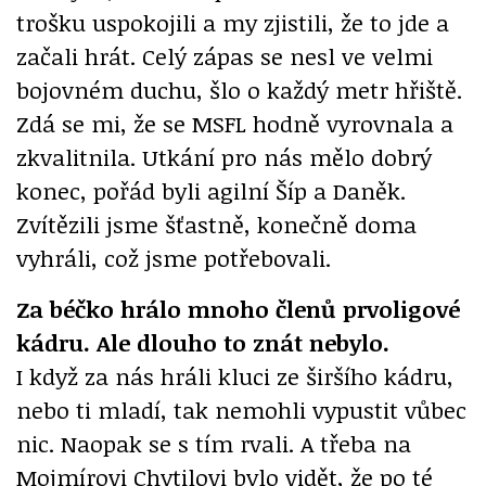
trošku uspokojili a my zjistili, že to jde a
začali hrát. Celý zápas se nesl ve velmi
bojovném duchu, šlo o každý metr hřiště.
Zdá se mi, že se MSFL hodně vyrovnala a
zkvalitnila. Utkání pro nás mělo dobrý
konec, pořád byli agilní Šíp a Daněk.
Zvítězili jsme šťastně, konečně doma
vyhráli, což jsme potřebovali.
Za béčko hrálo mnoho členů prvoligové
kádru. Ale dlouho to znát nebylo.
I když za nás hráli kluci ze širšího kádru,
nebo ti mladí, tak nemohli vypustit vůbec
nic. Naopak se s tím rvali. A třeba na
Mojmírovi Chytilovi bylo vidět, že po té