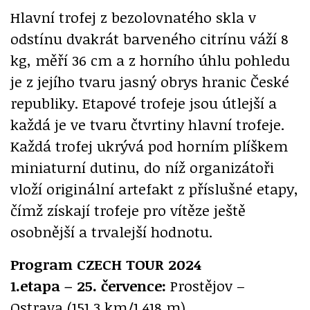
Hlavní trofej z bezolovnatého skla v
odstínu dvakrát barveného citrínu váží 8
kg, měří 36 cm a z horního úhlu pohledu
je z jejího tvaru jasný obrys hranic České
republiky. Etapové trofeje jsou útlejší a
každá je ve tvaru čtvrtiny hlavní trofeje.
Každá trofej ukrývá pod horním plíškem
miniaturní dutinu, do níž organizátoři
vloží originální artefakt z příslušné etapy,
čímž získají trofeje pro vítěze ještě
osobnější a trvalejší hodnotu.
Program CZECH TOUR 2024
1.etapa – 25. července:
Prostějov –
Ostrava (151,3 km/1 418 m)