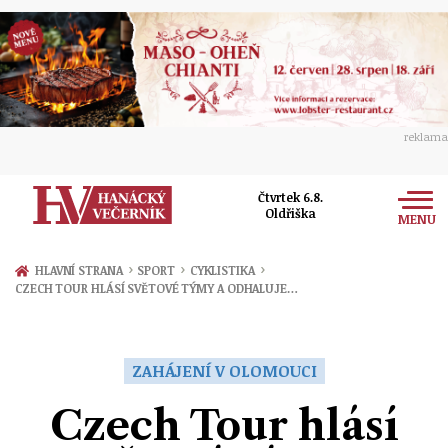
reklama
Čtvrtek 6.8.
Oldřiška
MENU
Zprávy
›
›
›
HLAVNÍ STRANA
SPORT
CYKLISTIKA
CZECH TOUR HLÁSÍ SVĚTOVÉ TÝMY A ODHALUJE…
Rozhovory
Olomouc
Kultura
Politika
Prostějov
ZAHÁJENÍ V OLOMOUCI
Společnost
Hudba
Ekonomika
Czech Tour hlásí
Přerov
Sport
Ženy