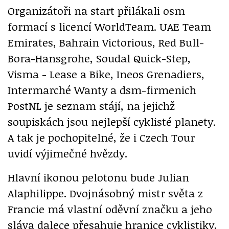
Organizátoři na start přilákali osm
formací s licencí WorldTeam. UAE Team
Emirates, Bahrain Victorious, Red Bull-
Bora-Hansgrohe, Soudal Quick-Step,
Visma - Lease a Bike, Ineos Grenadiers,
Intermarché Wanty a dsm-firmenich
PostNL je seznam stájí, na jejichž
soupiskách jsou nejlepší cyklisté planety.
A tak je pochopitelné, že i Czech Tour
uvidí výjimečné hvězdy.
Hlavní ikonou pelotonu bude Julian
Alaphilippe. Dvojnásobný mistr světa z
Francie má vlastní oděvní značku a jeho
sláva dalece přesahuje hranice cyklistiky,