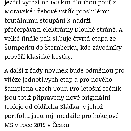
jezdci vyrazí na 140 km dlouhou pouť z
Moravské Třebové vstříc proslulému
brutálnímu stoupání k nádrži
přečerpávací elektrárny Dlouhé stráně. A
velké finále pak slibuje čtvrtá etapa ze
Šumperku do Šternberku, kde závodníky
prověří klasické kostky.
A další z řady novinek bude odměnou pro
vítěze jednotlivých etap a pro nového
šampiona Czech Tour. Pro letošní ročník
jsou totiž připraveny nové originální
trofeje od Oldřicha Sládka, v jehož
portfoliu jsou mj. medaile pro hokejové
MS v roce 2015 v Česku.