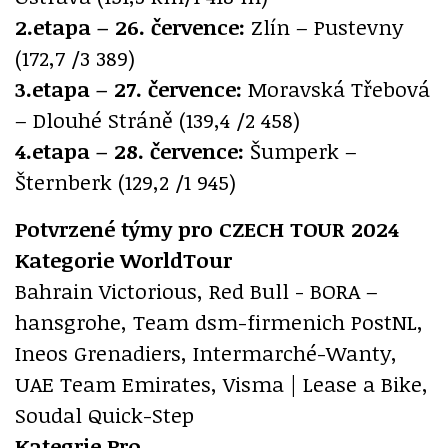
2.etapa – 26. července:
Zlín – Pustevny
(172,7 /3 389)
3.etapa – 27. července:
Moravská Třebová
– Dlouhé Stráně (139,4 /2 458)
4.etapa – 28. července:
Šumperk –
Šternberk (129,2 /1 945)
Potvrzené týmy pro CZECH TOUR 2024
Kategorie WorldTour
Bahrain Victorious, Red Bull - BORA –
hansgrohe, Team dsm-firmenich PostNL,
Ineos Grenadiers, Intermarché-Wanty,
UAE Team Emirates, Visma | Lease a Bike,
Soudal Quick-Step
Kategrie Pro