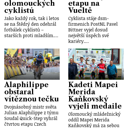
olomouckých
etapu na
cyklistů
Vueltě
Jako každý rok, tak i letos
Cyklista stáje dsm-
se na Štědrý den odehrál
firmenich PostNL Pavel
fotbálek cyklistů –
Bittner vyjel dosud
starších proti mladším.…
největší úspěch své
kariéry.…
Alaphilippe
Kadeti Mapei
obstaral
Merida
vítěznou tečku
Kaňkovský
vyjeli medaile
Dvojnásobný mistr světa
Julian Alaphilippe z týmu
Olomoucký mládežnický
Soudal Quick-Step vyhrál
oddíl Mapei Merida
čtvrtou etapu Czech
Kaňkovský má za sebou