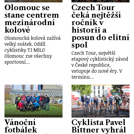
Olomouc se
Czech Tour
stane centrem
čeká nejtěžší
mezinárodní
ročník v
kolové
historii a
posun do elitní
Olomoucká kolová zažívá
spol
velký svátek. Oddíl
cyklistiky TJ MILO
Czech Tour, největší
Olomouc zve všechny
etapový cyklistický závod
sportovní…
v České republice,
vstupuje do nové éry. V
termínu…
Vánoční
Cyklista Pavel
fotbálek
Bittner vyhrál