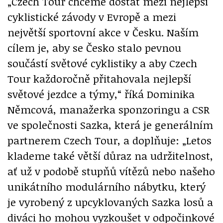
„Czech Tour chceme dostat mezi nejlepší
cyklistické závody v Evropě a mezi
největší sportovní akce v Česku. Naším
cílem je, aby se Česko stalo pevnou
součástí světové cyklistiky a aby Czech
Tour každoročně přitahovala nejlepší
světové jezdce a týmy,“ říká Dominika
Němcová, manažerka sponzoringu a CSR
ve společnosti Sazka, která je generálním
partnerem Czech Tour, a doplňuje: „Letos
klademe také větší důraz na udržitelnost,
ať už v podobě stupňů vítězů nebo našeho
unikátního modulárního nábytku, který
je vyrobený z upcyklovaných Sazka losů a
diváci ho mohou vyzkoušet v odpočinkové