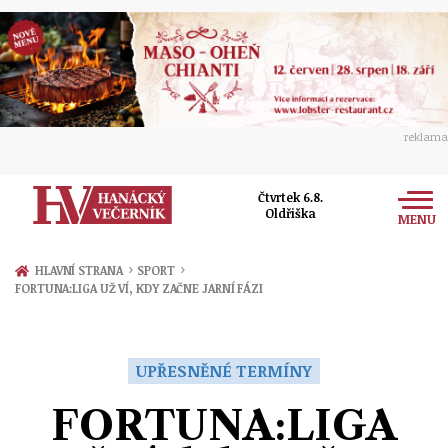
reklama
Čtvrtek 6.8.
Oldřiška
MENU
Zprávy
›
›
HLAVNÍ STRANA
SPORT
FORTUNA:LIGA UŽ VÍ, KDY ZAČNE JARNÍ FÁZI
Rozhovory
Olomouc
Kultura
Politika
Prostějov
UPŘESNĚNÉ TERMÍNY
Společnost
Hudba
Ekonomika
FORTUNA:LIGA
Přerov
Sport
Ženy