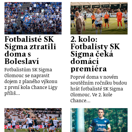
Fotbalisté SK
2. kolo:
Sigma ztratili
Fotbalisty SK
doma s
Sigma čeká
Boleslaví
domácí
premiéra
Fotbalistům SK Sigma
Olomouc se napravit
Poprvé doma v novém
dojem z planého výkonu
soutěžním ročníku budou
z první kola Chance Ligy
hrát fotbalisté SK Sigma
příliš…
Olomouc. Ve 2. kole
Chance…