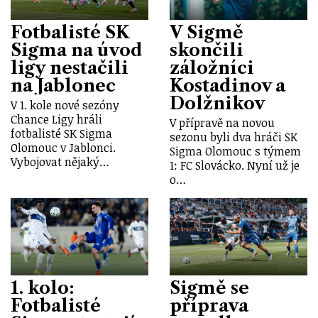
Fotbalisté SK
V Sigmě
Sigma na úvod
skončili
ligy nestačili
záložníci
na Jablonec
Kostadinov a
Dolžnikov
V 1. kole nové sezóny
Chance Ligy hráli
V přípravě na novou
fotbalisté SK Sigma
sezonu byli dva hráči SK
Olomouc v Jablonci.
Sigma Olomouc s týmem
Vybojovat nějaký…
1: FC Slovácko. Nyní už je
o…
1. kolo:
Sigmě se
Fotbalisté
příprava