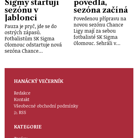
Sigmy startují
povedla,
sezónu v
sezóna začíná
Jablonci
Povedenou přípravu na
novou sezónu Chance
Pauza je pryč, jde se do
Ligy mají za sebou
ostrých zápasů.
fotbalisté SK Sigma
Fotbalistům SK Sigma
Olomouc. Sehráli v…
Olomouc odstartuje nová
sezóna Chance…
HANÁCKÝ VEČERNÍK
Redakce
Kontakt
Všeobecné obchodní podmínky
RSS
KATEGORIE