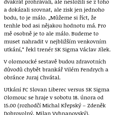
dvakrát prohrávali, ale nesložili se z toho
a dokázali srovnat, ale zisk jen jednoho
bodu, to je málo. „Můžeme si říct, že
tenhle bod asi nějakou hodnotu má. Pro
mě osobně je to ale málo. Budeme to
muset nahradit v nejbližším venkovním
utkání,“ řekl trenér SK Sigma Václav Jílek.
V olomoucké sestavě budou zdravotních
důvodů chybět brankář Vilém Fendrych a
obránce Juraj Chvátal.
Utkání FC Slovan Liberec versus SK Sigma
Olomouc se hraje v sobotu 18. února od
15.00 (rozhodčí Michal Křepský – Zdeněk
Dobrovolný, Milan Vyhnanovský).