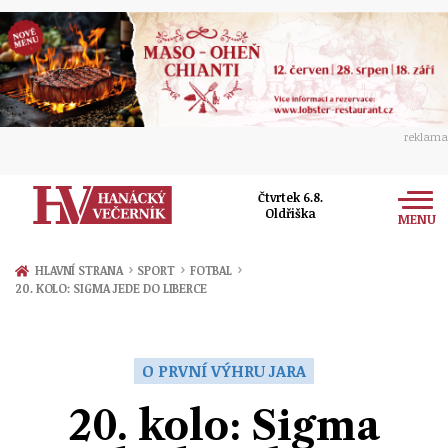
reklama
Čtvrtek 6.8.
Oldřiška
MENU
Zprávy
›
›
›
HLAVNÍ STRANA
SPORT
FOTBAL
20. KOLO: SIGMA JEDE DO LIBERCE
Rozhovory
Olomouc
Kultura
Politika
Prostějov
O PRVNÍ VÝHRU JARA
Společnost
Hudba
Ekonomika
20. kolo: Sigma
Přerov
Sport
Ženy