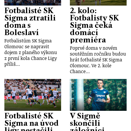
Fotbalisté SK
2. kolo:
Sigma ztratili
Fotbalisty SK
doma s
Sigma čeká
Boleslaví
domácí
premiéra
Fotbalistům SK Sigma
Olomouc se napravit
Poprvé doma v novém
dojem z planého výkonu
soutěžním ročníku budou
z první kola Chance Ligy
hrát fotbalisté SK Sigma
příliš…
Olomouc. Ve 2. kole
Chance…
Fotbalisté SK
V Sigmě
Sigma na úvod
skončili
ligy nestačili
záložníci