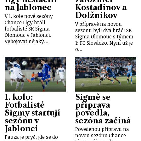
na Jablonec
Kostadinov a
Dolžnikov
V 1. kole nové sezóny
Chance Ligy hráli
V přípravě na novou
fotbalisté SK Sigma
sezonu byli dva hráči SK
Olomouc v Jablonci.
Sigma Olomouc s týmem
Vybojovat nějaký…
1: FC Slovácko. Nyní už je
o…
1. kolo:
Sigmě se
Fotbalisté
příprava
Sigmy startují
povedla,
sezónu v
sezóna začíná
Jablonci
Povedenou přípravu na
novou sezónu Chance
Pauza je pryč, jde se do