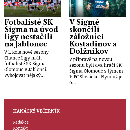
Fotbalisté SK
V Sigmě
Sigma na úvod
skončili
ligy nestačili
záložníci
na Jablonec
Kostadinov a
Dolžnikov
V 1. kole nové sezóny
Chance Ligy hráli
V přípravě na novou
fotbalisté SK Sigma
sezonu byli dva hráči SK
Olomouc v Jablonci.
Sigma Olomouc s týmem
Vybojovat nějaký…
1: FC Slovácko. Nyní už je
o…
HANÁCKÝ VEČERNÍK
Redakce
Kontakt