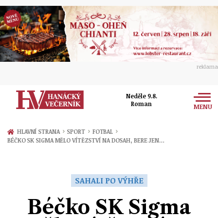
reklama
Neděle 9.8.
Roman
MENU
Zprávy
›
›
›
HLAVNÍ STRANA
SPORT
FOTBAL
BÉČKO SK SIGMA MĚLO VÍTĚZSTVÍ NA DOSAH, BERE JEN…
Rozhovory
Olomouc
Kultura
Politika
Prostějov
SAHALI PO VÝHŘE
Společnost
Hudba
Ekonomika
Béčko SK Sigma
Přerov
Sport
Ženy