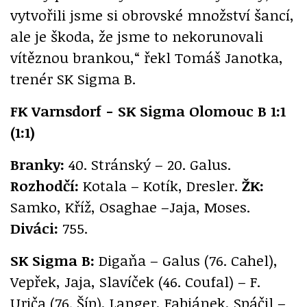
vytvořili jsme si obrovské množství šancí,
ale je škoda, že jsme to nekorunovali
vítěznou brankou,“ řekl Tomáš Janotka,
trenér SK Sigma B.
FK Varnsdorf - SK Sigma Olomouc B 1:1
(1:1)
Branky:
40. Stránský – 20. Galus.
Rozhodčí:
Kotala – Kotík, Dresler.
ŽK:
Samko, Kříž, Osaghae –Jaja, Moses.
Diváci:
755.
SK Sigma B:
Digaňa – Galus (76. Cahel),
Vepřek, Jaja, Slavíček (46. Coufal) – F.
Uriča (76. Šíp), Langer, Fabiánek, Spáčil –