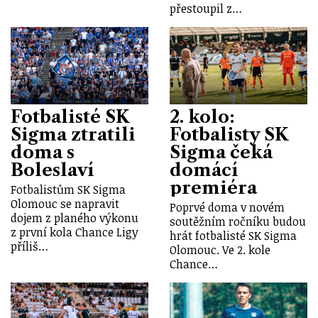
přestoupil z…
Fotbalisté SK
2. kolo:
Sigma ztratili
Fotbalisty SK
doma s
Sigma čeká
Boleslaví
domácí
premiéra
Fotbalistům SK Sigma
Olomouc se napravit
Poprvé doma v novém
dojem z planého výkonu
soutěžním ročníku budou
z první kola Chance Ligy
hrát fotbalisté SK Sigma
příliš…
Olomouc. Ve 2. kole
Chance…