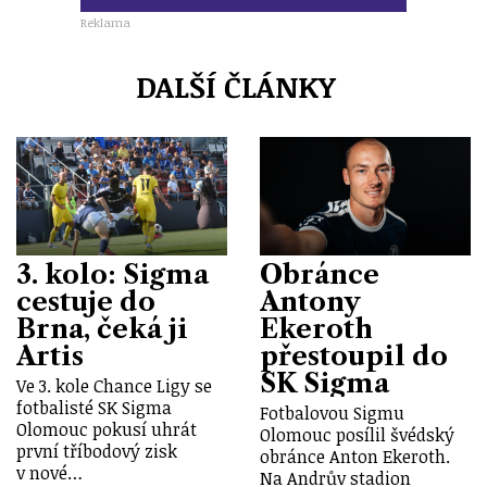
Reklama
DALŠÍ ČLÁNKY
3. kolo: Sigma
Obránce
cestuje do
Antony
Brna, čeká ji
Ekeroth
Artis
přestoupil do
SK Sigma
Ve 3. kole Chance Ligy se
fotbalisté SK Sigma
Fotbalovou Sigmu
Olomouc pokusí uhrát
Olomouc posílil švédský
první tříbodový zisk
obránce Anton Ekeroth.
v nové…
Na Andrův stadion