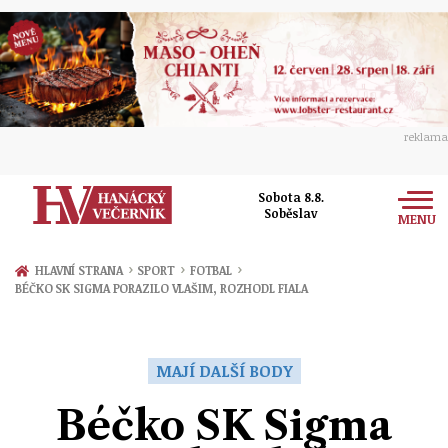
reklama
Sobota 8.8.
Soběslav
MENU
Zprávy
›
›
›
HLAVNÍ STRANA
SPORT
FOTBAL
BÉČKO SK SIGMA PORAZILO VLAŠIM, ROZHODL FIALA
Rozhovory
Olomouc
Kultura
Politika
Prostějov
MAJÍ DALŠÍ BODY
Společnost
Hudba
Ekonomika
Béčko SK Sigma
Přerov
Sport
Ženy