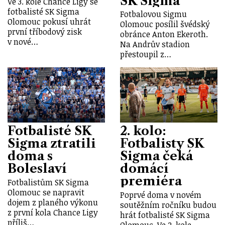
SK Sigma
Ve 3. kole Chance Ligy se
fotbalisté SK Sigma
Fotbalovou Sigmu
Olomouc pokusí uhrát
Olomouc posílil švédský
první tříbodový zisk
obránce Anton Ekeroth.
v nové…
Na Andrův stadion
přestoupil z…
Fotbalisté SK
2. kolo:
Sigma ztratili
Fotbalisty SK
doma s
Sigma čeká
Boleslaví
domácí
premiéra
Fotbalistům SK Sigma
Olomouc se napravit
Poprvé doma v novém
dojem z planého výkonu
soutěžním ročníku budou
z první kola Chance Ligy
hrát fotbalisté SK Sigma
příliš…