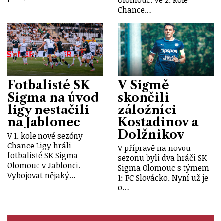
Olomouc. Ve 2. kole
Chance…
Fotbalisté SK
V Sigmě
Sigma na úvod
skončili
ligy nestačili
záložníci
na Jablonec
Kostadinov a
Dolžnikov
V 1. kole nové sezóny
Chance Ligy hráli
V přípravě na novou
fotbalisté SK Sigma
sezonu byli dva hráči SK
Olomouc v Jablonci.
Sigma Olomouc s týmem
Vybojovat nějaký…
1: FC Slovácko. Nyní už je
o…