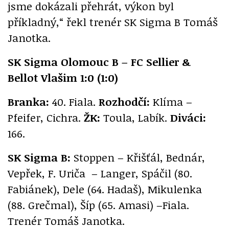
jsme dokázali přehrát, výkon byl
příkladný,“ řekl trenér SK Sigma B Tomáš
Janotka.
SK Sigma Olomouc B – FC Sellier &
Bellot Vlašim 1:0 (1:0)
Branka:
40. Fiala.
Rozhodčí:
Klíma –
Pfeifer, Cichra.
ŽK:
Toula, Labík.
Diváci:
166.
SK Sigma B:
Stoppen – Křišťál, Bednár,
Vepřek, F. Uriča – Langer, Spáčil (80.
Fabiánek), Dele (64. Hadaš), Mikulenka
(88. Grečmal), Šíp (65. Amasi) –Fiala.
Trenér Tomáš Janotka.