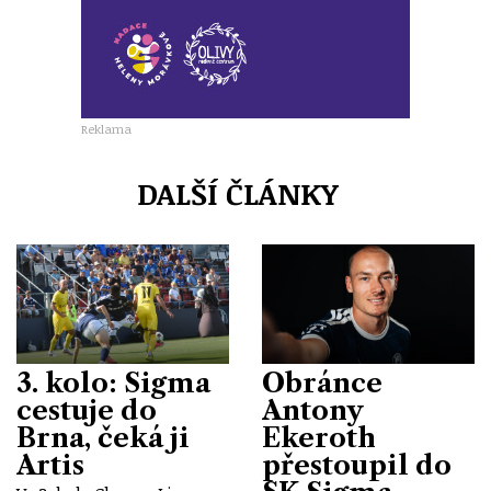
Reklama
DALŠÍ ČLÁNKY
3. kolo: Sigma
Obránce
cestuje do
Antony
Brna, čeká ji
Ekeroth
Artis
přestoupil do