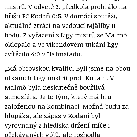
mistrů. V odvetě 3. předkola prohrálo na
hřišti FC Kodaň 0:5. V domácí soutěži,
aktuálně ztrácí na vedoucí Mjällby 11
bodů. Z vyřazení z Ligy mistrů se Malmö
oklepalo a ve víkendovém utkání ligy
zvítězilo 4:0 v Halmstadu.
„Má obrovskou kvalitu. Byli jsme na obou
utkáních Ligy mistrů proti Kodani. V
Malmö byla neskutečně bouřlivá
atmosféra. Je to tým, který má hru
založenou na kombinaci. Možná budu za
hlupáka, ale zápas v Kodani byl
vyrovnaný z hlediska držení míče i
očekávaných gólů, ale rozhodla