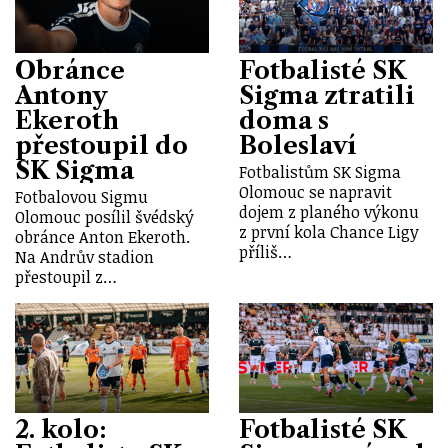
Obránce
Fotbalisté SK
Antony
Sigma ztratili
Ekeroth
doma s
přestoupil do
Boleslaví
SK Sigma
Fotbalistům SK Sigma
Olomouc se napravit
Fotbalovou Sigmu
dojem z planého výkonu
Olomouc posílil švédský
z první kola Chance Ligy
obránce Anton Ekeroth.
příliš…
Na Andrův stadion
přestoupil z…
2. kolo:
Fotbalisté SK