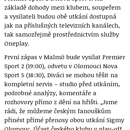
základě dohody mezi klubem, soupeřem
a vysílateli budou obě utkání dostupná
jak na příslušných televizních kanálech,
tak samozřejmě prostřednictvím služby
Oneplay.
První zápas v Malmö bude vysílat Premier
Sport 2 (19:00), odvetu v Olomouci Nova
Sport 5 (18:30), Diváci se mohou těšit na
kompletní servis – studio před utkáním,
podrobné analýzy, komentáře a
rozhovory přímo z dění na hřišti. „Jsme
rádi, že můžeme českým fanouškům
přinést přímé přenosy obou utkání Sigmy
Olomouc. Účast českého klubu v play-off