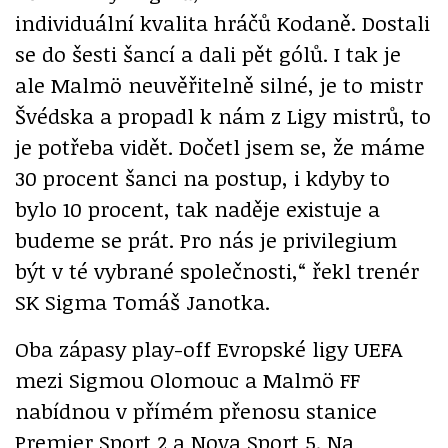
individuální kvalita hráčů Kodaně. Dostali
se do šesti šancí a dali pět gólů. I tak je
ale Malmö neuvěřitelně silné, je to mistr
Švédska a propadl k nám z Ligy mistrů, to
je potřeba vidět. Dočetl jsem se, že máme
30 procent šanci na postup, i kdyby to
bylo 10 procent, tak naděje existuje a
budeme se prát. Pro nás je privilegium
být v té vybrané společnosti,“ řekl trenér
SK Sigma Tomáš Janotka.
Oba zápasy play-off Evropské ligy UEFA
mezi Sigmou Olomouc a Malmö FF
nabídnou v přímém přenosu stanice
Premier Sport 2 a Nova Sport 5. Na