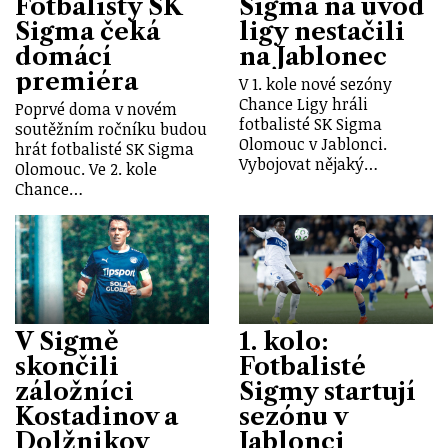
Fotbalisty SK
Sigma na úvod
Sigma čeká
ligy nestačili
domácí
na Jablonec
premiéra
V 1. kole nové sezóny
Chance Ligy hráli
Poprvé doma v novém
fotbalisté SK Sigma
soutěžním ročníku budou
Olomouc v Jablonci.
hrát fotbalisté SK Sigma
Vybojovat nějaký…
Olomouc. Ve 2. kole
Chance…
V Sigmě
1. kolo:
skončili
Fotbalisté
záložníci
Sigmy startují
Kostadinov a
sezónu v
Dolžnikov
Jablonci