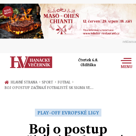
reklama
Čtvrtek 6.8.
Oldřiška
MENU
Zprávy
›
›
›
HLAVNÍ STRANA
SPORT
FOTBAL
BOJ O POSTUP ZAČÍNAJÍ FOTBALISTÉ SK SIGMA VE…
Rozhovory
Olomouc
Kultura
Politika
Prostějov
PLAY-OFF EVROPSKÉ LIGY
Společnost
Hudba
Ekonomika
Boj o postup
Přerov
Sport
Ženy