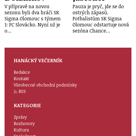
V přípravě na novou
Pauza je pryč, jde se do
sezonu byli dva hráči SK
ostrých zápasů.
Sigma Olomouc s týmem
Fotbalistům SK Sigma
1: FC Slovácko. Nyní už je
Olomouc odstartuje nová
o…
sezóna Chance…
HANÁCKÝ VEČERNÍK
Redakce
Kontakt
Všeobecné obchodní podmínky
RSS
KATEGORIE
Zprávy
Rozhovory
Kultura