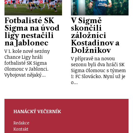
Fotbalisté SK
V Sigmě
Sigma na úvod
skončili
ligy nestačili
záložníci
na Jablonec
Kostadinov a
Dolžnikov
V 1. kole nové sezóny
Chance Ligy hráli
V přípravě na novou
fotbalisté SK Sigma
sezonu byli dva hráči SK
Olomouc v Jablonci.
Sigma Olomouc s týmem
Vybojovat nějaký…
1: FC Slovácko. Nyní už je
o…
HANÁCKÝ VEČERNÍK
Redakce
Kontakt