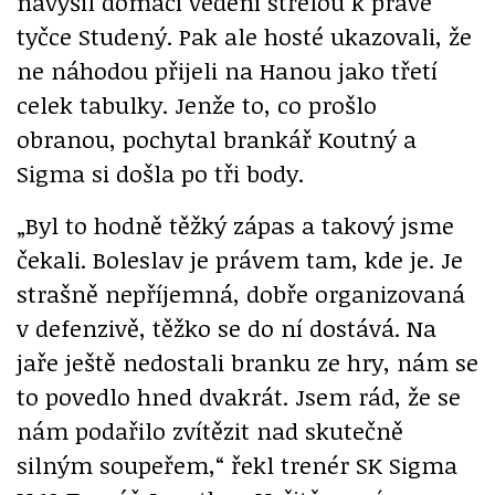
navýšil domácí vedení střelou k pravé
tyčce Studený. Pak ale hosté ukazovali, že
ne náhodou přijeli na Hanou jako třetí
celek tabulky. Jenže to, co prošlo
obranou, pochytal brankář Koutný a
Sigma si došla po tři body.
„Byl to hodně těžký zápas a takový jsme
čekali. Boleslav je právem tam, kde je. Je
strašně nepříjemná, dobře organizovaná
v defenzivě, těžko se do ní dostává. Na
jaře ještě nedostali branku ze hry, nám se
to povedlo hned dvakrát. Jsem rád, že se
nám podařilo zvítězit nad skutečně
silným soupeřem,“ řekl trenér SK Sigma