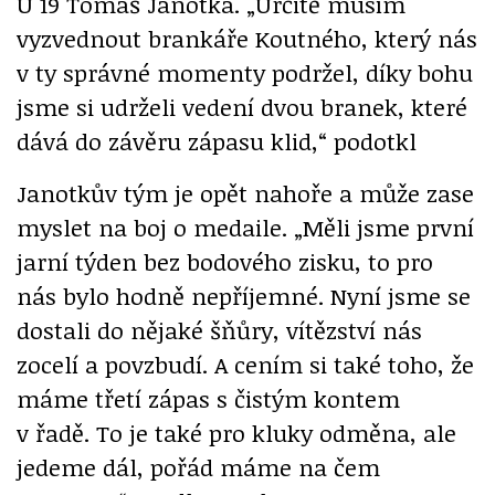
U 19 Tomáš Janotka. „Určitě musím
vyzvednout brankáře Koutného, který nás
v ty správné momenty podržel, díky bohu
jsme si udrželi vedení dvou branek, které
dává do závěru zápasu klid,“ podotkl
Janotkův tým je opět nahoře a může zase
myslet na boj o medaile. „Měli jsme první
jarní týden bez bodového zisku, to pro
nás bylo hodně nepříjemné. Nyní jsme se
dostali do nějaké šňůry, vítězství nás
zocelí a povzbudí. A cením si také toho, že
máme třetí zápas s čistým kontem
v řadě. To je také pro kluky odměna, ale
jedeme dál, pořád máme na čem