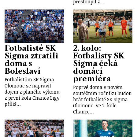
přestoupil z…
Fotbalisté SK
2. kolo:
Sigma ztratili
Fotbalisty SK
doma s
Sigma čeká
Boleslaví
domácí
premiéra
Fotbalistům SK Sigma
Olomouc se napravit
Poprvé doma v novém
dojem z planého výkonu
soutěžním ročníku budou
z první kola Chance Ligy
hrát fotbalisté SK Sigma
příliš…
Olomouc. Ve 2. kole
Chance…