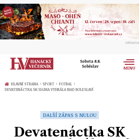
reklama
Sobota 8.8.
Soběslav
MENU
Zprávy
›
›
›
HLAVNÍ STRANA
SPORT
FOTBAL
DEVATENÁCTKA SK SIGMA VYHRÁLA NAD BOLESLAVÍ
Rozhovory
Olomouc
Kultura
Politika
Prostějov
DALŠÍ ZÁPAS S NULOU
Společnost
Hudba
Ekonomika
Devatenáctka SK
Přerov
Sport
Ženy