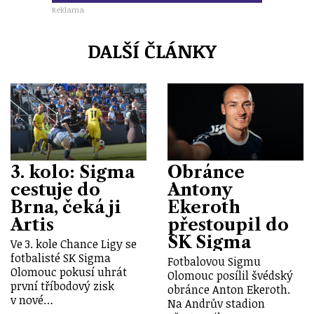
Reklama
DALŠÍ ČLÁNKY
3. kolo: Sigma
Obránce
cestuje do
Antony
Brna, čeká ji
Ekeroth
Artis
přestoupil do
SK Sigma
Ve 3. kole Chance Ligy se
fotbalisté SK Sigma
Fotbalovou Sigmu
Olomouc pokusí uhrát
Olomouc posílil švédský
první tříbodový zisk
obránce Anton Ekeroth.
v nové…
Na Andrův stadion