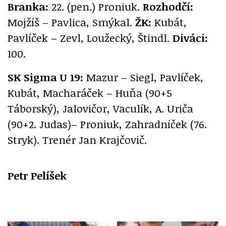
Branka:
22. (pen.) Proniuk.
Rozhodčí:
Mojžíš – Pavlica, Smýkal.
ŽK:
Kubát,
Pavlíček – Zevl, Loužecký, Štindl.
Diváci:
100.
SK Sigma U 19:
Mazur – Siegl, Pavlíček,
Kubát, Macharáček – Huňa (90+5
Táborský), Jalovičor, Vaculík, A. Uriča
(90+2. Judas)– Proniuk, Zahradníček (76.
Stryk). Trenér Jan Krajčovič.
Petr Pelíšek