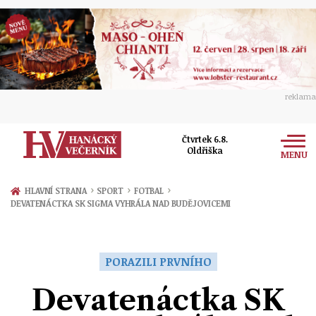
reklama
Čtvrtek 6.8.
Oldřiška
MENU
Zprávy
›
›
›
HLAVNÍ STRANA
SPORT
FOTBAL
DEVATENÁCTKA SK SIGMA VYHRÁLA NAD BUDĚJOVICEMI
Rozhovory
Olomouc
Kultura
Politika
Prostějov
PORAZILI PRVNÍHO
Společnost
Hudba
Ekonomika
Devatenáctka SK
Přerov
Sport
Ženy