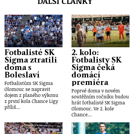
DALŠÍ ČLÁNKY
Fotbalisté SK
2. kolo:
Sigma ztratili
Fotbalisty SK
doma s
Sigma čeká
Boleslaví
domácí
premiéra
Fotbalistům SK Sigma
Olomouc se napravit
Poprvé doma v novém
dojem z planého výkonu
soutěžním ročníku budou
z první kola Chance Ligy
hrát fotbalisté SK Sigma
příliš…
Olomouc. Ve 2. kole
Chance…