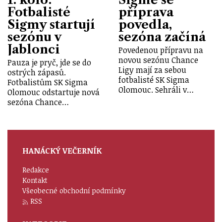
Fotbalisté
příprava
Sigmy startují
povedla,
sezónu v
sezóna začíná
Jablonci
Povedenou přípravu na
novou sezónu Chance
Pauza je pryč, jde se do
Ligy mají za sebou
ostrých zápasů.
fotbalisté SK Sigma
Fotbalistům SK Sigma
Olomouc. Sehráli v…
Olomouc odstartuje nová
sezóna Chance…
HANÁCKÝ VEČERNÍK
Redakce
Kontakt
Všeobecné obchodní podmínky
RSS