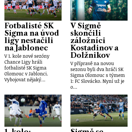
Fotbalisté SK
V Sigmě
Sigma na úvod
skončili
ligy nestačili
záložníci
na Jablonec
Kostadinov a
Dolžnikov
V 1. kole nové sezóny
Chance Ligy hráli
V přípravě na novou
fotbalisté SK Sigma
sezonu byli dva hráči SK
Olomouc v Jablonci.
Sigma Olomouc s týmem
Vybojovat nějaký…
1: FC Slovácko. Nyní už je
o…
1. kolo:
Sigmě se