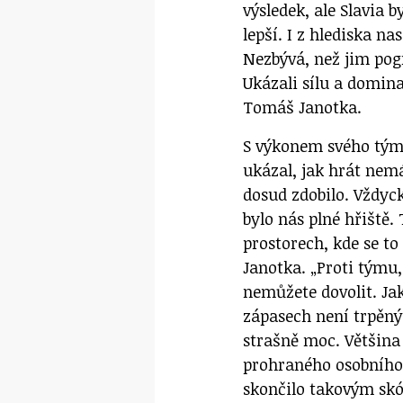
výsledek, ale Slavia 
lepší. I z hlediska na
Nezbývá, než jim pogr
Ukázali sílu a domina
Tomáš Janotka.
S výkonem svého tým
ukázal, jak hrát nem
dosud zdobilo. Vždyck
bylo nás plné hřiště.
prostorech, kde se to
Janotka. „Proti týmu, 
nemůžete dovolit. Ja
zápasech není trpěný
strašně moc. Většina
prohraného osobního s
skončilo takovým skó