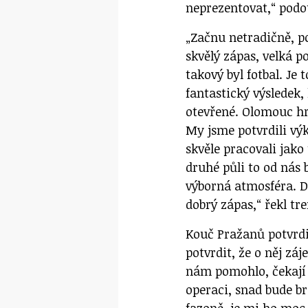
neprezentovat,“ podot
„Začnu netradičně, po
skvělý zápas, velká po
takový byl fotbal. Je 
fantastický výsledek,
otevřené. Olomouc hr
My jsme potvrdili výk
skvěle pracovali jako 
druhé půli to od nás 
výborná atmosféra. D
dobrý zápas,“ řekl tr
Kouč Pražanů potvrdi
potvrdit, že o něj z
nám pomohlo, čekají 
operaci, snad bude br
fazoně, je mi ho moc 