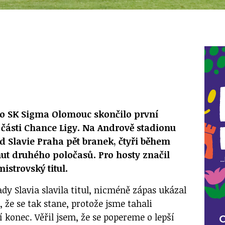
o SK Sigma Olomouc skončilo první
části Chance Ligy. Na Andrově stadionu
d Slavie Praha pět branek, čtyři během
ut druhého poločasů. Pro hosty značil
mistrovský titul.
ady Slavia slavila titul, nicméně zápas ukázal
 že se tak stane, protože jsme tahali
 konec. Věřil jsem, že se popereme o lepší