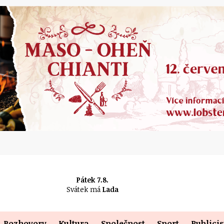
Pátek 7.8.
Svátek má
Lada
Rozhovory
Kultura
Společnost
Sport
Publicis