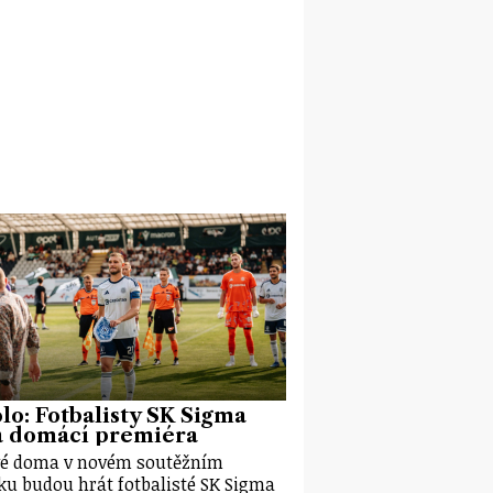
olo: Fotbalisty SK Sigma
á domácí premiéra
é doma v novém soutěžním
ku budou hrát fotbalisté SK Sigma