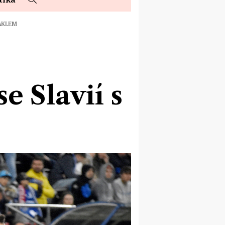
BAKLEM
e Slavií s