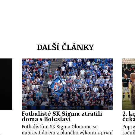
DALŠÍ ČLÁNKY
Fotbalisté SK Sigma ztratili
2. k
doma s Boleslaví
ček
Fotbalistům SK Sigma Olomouc se
Poprv
a
napravit dojem z planého výkonu z první
roční