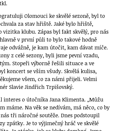
kl.
gratuluji Olomouci ke skvělé sezoně, byl to
chvala za stav hřiště. Jaké bylo hřiště,
to vizitka klubu. Zápas byl fakt skvělý, pro nás
 hlavně v první půli to bylo takové hodně
aje odvážně, je kam útočit, kam dávat míče.
ony z celé sezony, byli jsme pevní vzadu,
tým. Stopeři výborně řešili situace a ve
byl koncert se vším všudy. Skvělá kulisa,
ěkujeme všem, co za námi přijeli. Velmi
enér Slavie Jindřich Trpišovský.
l interes o útočníka Jana Klimenta. „Můžu
ájem máme. Na věk se nedívám, má něco, co by
nás tři náročné soutěže. Dnes podstoupil
zy zpátky. Je to výjimečný hráč ve skvělé
líto. Je otázka, jak se kluby domluví. Jsme