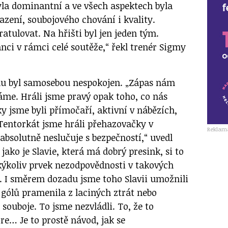
byla dominantní a ve všech aspektech byla
sazení, soubojového chování i kvality.
atulovat. Na hřišti byl jen jeden tým.
nci v rámci celé soutěže,“ řekl trenér Sigmy
u byl samosebou nespokojen. „Zápas nám
áme. Hráli jsme pravý opak toho, co nás
y jsme byli přímočaří, aktivní v nábězích,
 Tentorkát jsme hráli přehazovačky v
Reklam
 absolutně neslučuje s bezpečností,“ uvedl
jako je Slavie, která má dobrý presink, si to
kýkoliv prvek nezodpovědnosti v takových
. I směrem dozadu jsme toho Slavii umožnili
 gólů pramenila z laciných ztrát nebo
ouboje. To jsme nezvládli. To, že to
re… Je to prostě návod, jak se