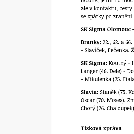
ale v kontaktu, cesty
se zpátky po zranění
SK Sigma Olomouc – 
Branky:
22., 62. a 66.
- Slavíček, Pečenka.
Ž
SK Sigma:
Koutný - Ha
Langer (46. Dele) - Do
- Mikulenka (75. Fia
Slavia:
Staněk (75. Ko
Oscar (70. Moses), Zmr
Chorý (76. Chaloupek)
Tisková zpráva