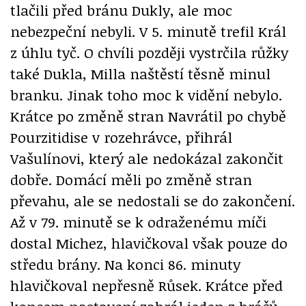
tlačili před bránu Dukly, ale moc
nebezpeční nebyli. V 5. minutě trefil Král
z úhlu tyč. O chvíli později vystrčila růžky
také Dukla, Milla naštěstí těsně minul
branku. Jinak toho moc k vidění nebylo.
Krátce po změně stran Navrátil po chybě
Pourzitidise v rozehrávce, přihrál
Vašulínovi, který ale nedokázal zakončit
dobře. Domácí měli po změně stran
převahu, ale se nedostali se do zakončení.
Až v 79. minutě se k odraženému míči
dostal Michez, hlavičkoval však pouze do
středu brány. Na konci 86. minuty
hlavičkoval nepřesně Růsek. Krátce před