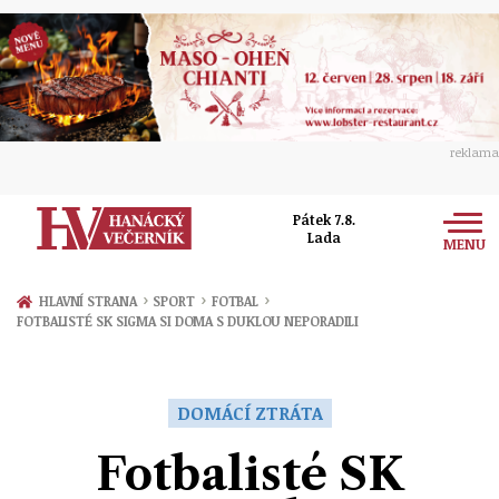
reklama
Pátek 7.8.
Lada
MENU
Zprávy
›
›
›
HLAVNÍ STRANA
SPORT
FOTBAL
FOTBALISTÉ SK SIGMA SI DOMA S DUKLOU NEPORADILI
Rozhovory
Olomouc
Kultura
Politika
Prostějov
DOMÁCÍ ZTRÁTA
Společnost
Hudba
Ekonomika
Fotbalisté SK
Přerov
Sport
Ženy