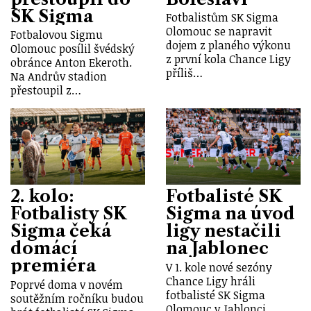
SK Sigma
Fotbalistům SK Sigma
Olomouc se napravit
Fotbalovou Sigmu
dojem z planého výkonu
Olomouc posílil švédský
z první kola Chance Ligy
obránce Anton Ekeroth.
příliš…
Na Andrův stadion
přestoupil z…
2. kolo:
Fotbalisté SK
Fotbalisty SK
Sigma na úvod
Sigma čeká
ligy nestačili
domácí
na Jablonec
premiéra
V 1. kole nové sezóny
Chance Ligy hráli
Poprvé doma v novém
fotbalisté SK Sigma
soutěžním ročníku budou
Olomouc v Jablonci.