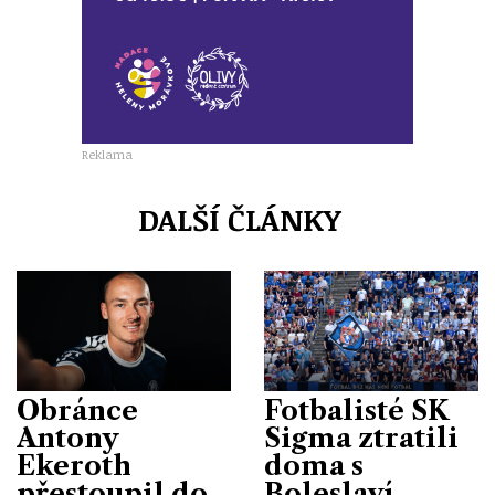
Reklama
DALŠÍ ČLÁNKY
Obránce
Fotbalisté SK
Antony
Sigma ztratili
Ekeroth
doma s
přestoupil do
Boleslaví