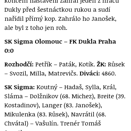
koncem nastavení zahrál jeden z hráčů
Dukly před šestnáctkou rukou a sudí
nařídil přímý kop. Zahrálo ho Janošek,
ale byl z toho jen roh.
SK Sigma Olomouc – FK Dukla Praha
0:0
Rozhodčí:
Petřík – Paták, Kotík.
ŽK:
Růsek
– Svozil, Milla, Matrevičs.
Diváci:
4860.
SK Sigma:
Koutný – Hadaš, Sylla, Král,
Sláma – Dolžnikov (68. Michez), Breite (39.
Kostadinov), Langer (83. Janošek),
Mikulenka (83. Růsek), Navrátil (68.
Chvátal) – Vašulín. Trenér Tomáš