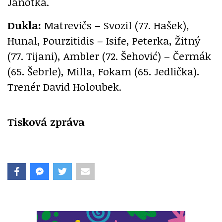
Janotka.
Dukla:
Matrevičs – Svozil (77. Hašek),
Hunal, Pourzitidis – Isife, Peterka, Žitný
(77. Tijani), Ambler (72. Šehović) – Čermák
(65. Šebrle), Milla, Fokam (65. Jedlička).
Trenér David Holoubek.
Tisková zpráva