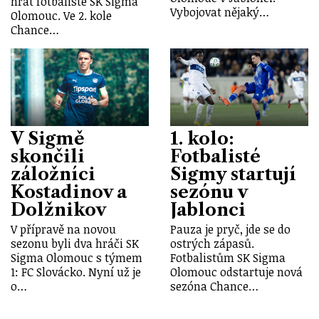
hrát fotbalisté SK Sigma
Vybojovat nějaký…
Olomouc. Ve 2. kole
Chance…
V Sigmě
1. kolo:
skončili
Fotbalisté
záložníci
Sigmy startují
Kostadinov a
sezónu v
Dolžnikov
Jablonci
V přípravě na novou
Pauza je pryč, jde se do
sezonu byli dva hráči SK
ostrých zápasů.
Sigma Olomouc s týmem
Fotbalistům SK Sigma
1: FC Slovácko. Nyní už je
Olomouc odstartuje nová
o…
sezóna Chance…