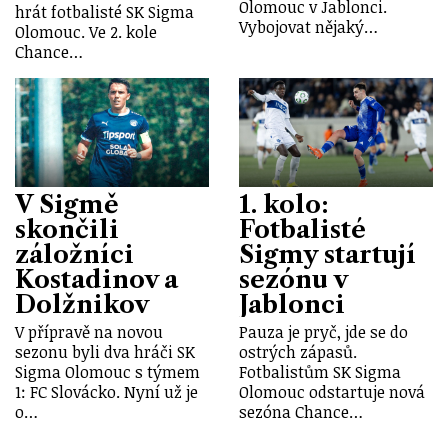
Olomouc v Jablonci.
hrát fotbalisté SK Sigma
Vybojovat nějaký…
Olomouc. Ve 2. kole
Chance…
V Sigmě
1. kolo:
skončili
Fotbalisté
záložníci
Sigmy startují
Kostadinov a
sezónu v
Dolžnikov
Jablonci
V přípravě na novou
Pauza je pryč, jde se do
sezonu byli dva hráči SK
ostrých zápasů.
Sigma Olomouc s týmem
Fotbalistům SK Sigma
1: FC Slovácko. Nyní už je
Olomouc odstartuje nová
o…
sezóna Chance…