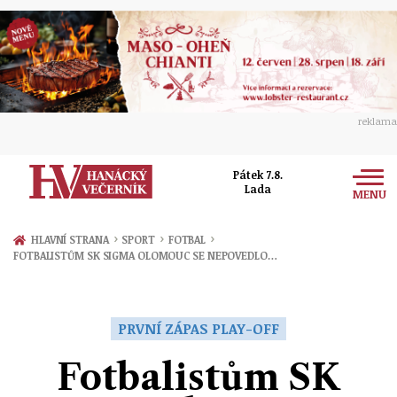
reklama
Pátek 7.8.
Lada
MENU
Zprávy
›
›
›
HLAVNÍ STRANA
SPORT
FOTBAL
FOTBALISTŮM SK SIGMA OLOMOUC SE NEPOVEDLO…
Rozhovory
Olomouc
Kultura
Politika
Prostějov
PRVNÍ ZÁPAS PLAY-OFF
Společnost
Hudba
Ekonomika
Fotbalistům SK
Přerov
Sport
Ženy