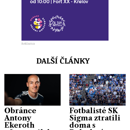
Reklama
DALŠÍ ČLÁNKY
Obránce
Fotbalisté SK
Antony
Sigma ztratili
Ekeroth
doma s