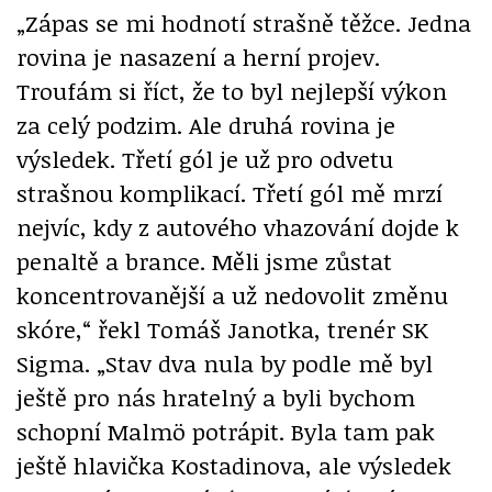
„Zápas se mi hodnotí strašně těžce. Jedna
rovina je nasazení a herní projev.
Troufám si říct, že to byl nejlepší výkon
za celý podzim. Ale druhá rovina je
výsledek. Třetí gól je už pro odvetu
strašnou komplikací. Třetí gól mě mrzí
nejvíc, kdy z autového vhazování dojde k
penaltě a brance. Měli jsme zůstat
koncentrovanější a už nedovolit změnu
skóre,“ řekl Tomáš Janotka, trenér SK
Sigma. „Stav dva nula by podle mě byl
ještě pro nás hratelný a byli bychom
schopní Malmö potrápit. Byla tam pak
ještě hlavička Kostadinova, ale výsledek