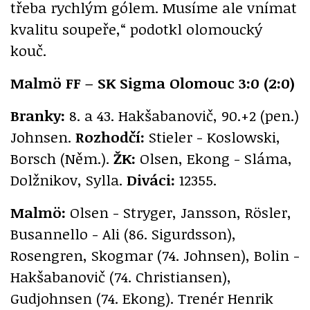
třeba rychlým gólem. Musíme ale vnímat
kvalitu soupeře,“ podotkl olomoucký
kouč.
Malmö FF – SK Sigma Olomouc 3:0 (2:0)
Branky:
8. a 43. Hakšabanovič, 90.+2 (pen.)
Johnsen.
Rozhodčí:
Stieler - Koslowski,
Borsch (Něm.).
ŽK:
Olsen, Ekong - Sláma,
Dolžnikov, Sylla.
Diváci:
12355.
Malmö:
Olsen - Stryger, Jansson, Rösler,
Busannello - Ali (86. Sigurdsson),
Rosengren, Skogmar (74. Johnsen), Bolin -
Hakšabanovič (74. Christiansen),
Gudjohnsen (74. Ekong). Trenér Henrik