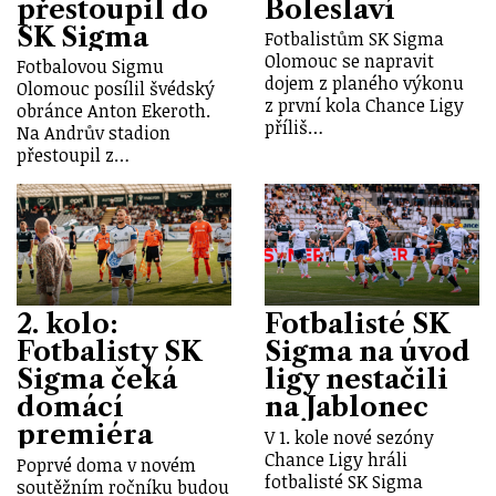
přestoupil do
Boleslaví
SK Sigma
Fotbalistům SK Sigma
Olomouc se napravit
Fotbalovou Sigmu
dojem z planého výkonu
Olomouc posílil švédský
z první kola Chance Ligy
obránce Anton Ekeroth.
příliš…
Na Andrův stadion
přestoupil z…
2. kolo:
Fotbalisté SK
Fotbalisty SK
Sigma na úvod
Sigma čeká
ligy nestačili
domácí
na Jablonec
premiéra
V 1. kole nové sezóny
Chance Ligy hráli
Poprvé doma v novém
fotbalisté SK Sigma
soutěžním ročníku budou