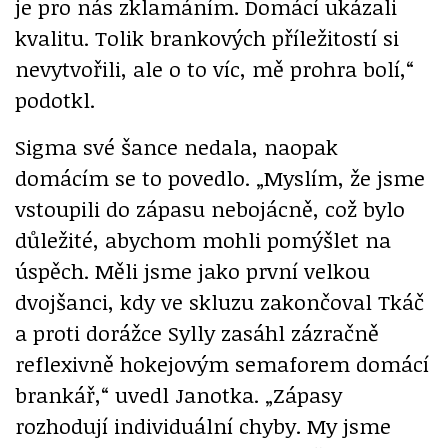
je pro nás zklamáním. Domácí ukázali
kvalitu. Tolik brankových příležitostí si
nevytvořili, ale o to víc, mě prohra bolí,“
podotkl.
Sigma své šance nedala, naopak
domácím se to povedlo. „Myslím, že jsme
vstoupili do zápasu nebojácně, což bylo
důležité, abychom mohli pomýšlet na
úspěch. Měli jsme jako první velkou
dvojšanci, kdy ve skluzu zakončoval Tkáč
a proti dorážce Sylly zasáhl zázračně
reflexivně hokejovým semaforem domácí
brankář,“ uvedl Janotka. „Zápasy
rozhodují individuální chyby. My jsme