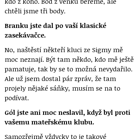
kdo z koho. Bod z venku bereme, ale
chtěli jsme tři body.
Branku jste dal po vaší klasické
zasekávačce.
No, naštěstí někteří kluci ze Sigmy mě
moc neznají. Být tam někdo, kdo mě ještě
pamatuje, tak by se to možná nevydařilo.
Ale už jsem dostal pár zpráv, že tam
projely nějaké sáňky, musím se na to
podívat.
Gól jste ani moc neslavil, když byl proti
vašemu mateřskému klubu.
Samozřejmě vždycky to je takové