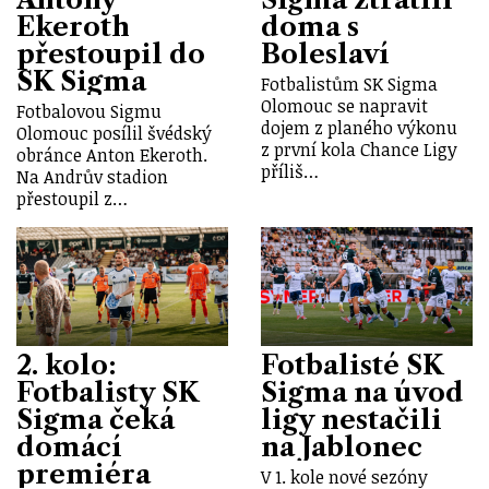
Ekeroth
doma s
přestoupil do
Boleslaví
SK Sigma
Fotbalistům SK Sigma
Olomouc se napravit
Fotbalovou Sigmu
dojem z planého výkonu
Olomouc posílil švédský
z první kola Chance Ligy
obránce Anton Ekeroth.
příliš…
Na Andrův stadion
přestoupil z…
2. kolo:
Fotbalisté SK
Fotbalisty SK
Sigma na úvod
Sigma čeká
ligy nestačili
domácí
na Jablonec
premiéra
V 1. kole nové sezóny