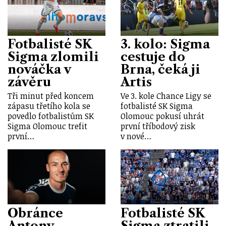
Fotbalisté SK
3. kolo: Sigma
Sigma zlomili
cestuje do
nováčka v
Brna, čeká ji
závěru
Artis
Tři minut před koncem
Ve 3. kole Chance Ligy se
zápasu třetího kola se
fotbalisté SK Sigma
povedlo fotbalistům SK
Olomouc pokusí uhrát
Sigma Olomouc trefit
první tříbodový zisk
první…
v nové…
Obránce
Fotbalisté SK
Antony
Sigma ztratili