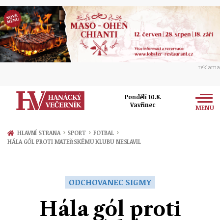
reklama
Pondělí 10.8.
Vavřinec
MENU
Zprávy
›
›
›
HLAVNÍ STRANA
SPORT
FOTBAL
HÁLA GÓL PROTI MATEŘSKÉMU KLUBU NESLAVIL
Rozhovory
Olomouc
Kultura
Politika
Prostějov
ODCHOVANEC SIGMY
Společnost
Hudba
Ekonomika
Hála gól proti
Přerov
Sport
Ženy