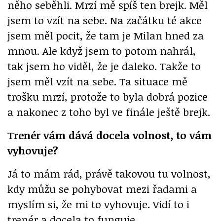
něho seběhli. Mrzí mě spíš ten brejk. Měl
jsem to vzít na sebe. Na začátku té akce
jsem měl pocit, že tam je Milan hned za
mnou. Ale když jsem to potom nahrál,
tak jsem ho viděl, že je daleko. Takže to
jsem měl vzít na sebe. Ta situace mě
trošku mrzí, protože to byla dobrá pozice
a nakonec z toho byl ve finále ještě brejk.
Trenér vám dává docela volnost, to vám
vyhovuje?
Já to mám rád, právě takovou tu volnost,
kdy můžu se pohybovat mezi řadami a
myslím si, že mi to vyhovuje. Vidí to i
trenér a docela to funguje.