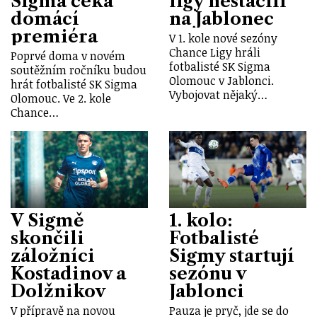
Sigma čeká
ligy nestačili
domácí
na Jablonec
premiéra
V 1. kole nové sezóny
Chance Ligy hráli
Poprvé doma v novém
fotbalisté SK Sigma
soutěžním ročníku budou
Olomouc v Jablonci.
hrát fotbalisté SK Sigma
Vybojovat nějaký…
Olomouc. Ve 2. kole
Chance…
V Sigmě
1. kolo:
skončili
Fotbalisté
záložníci
Sigmy startují
Kostadinov a
sezónu v
Dolžnikov
Jablonci
V přípravě na novou
Pauza je pryč, jde se do