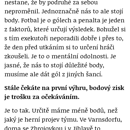
nestane, že by podruhé za sebou
neproměnil. Jednoznačně nás to ale stojí
body. Fotbal je o gólech a penalta je jeden
z faktorů, které určují výsledek. Bohužel si
s tím exekutoři neporadili dobře i přes to,
že den před utkáním si to určení hráči
zkoušeli. Je to o mentální odolnosti. Je
jasné, že nás to stojí důležité body,
musíme ale dát gól z jiných šancí.
Stále čekáte na první výhru, bodový zisk
je trošku za očekáváním.
Je to tak. Určitě máme méně bodů, než
jaký je herní projev týmu. Ve Varnsdorfu,
doma se Zbrojovkou i v Jihlavě to