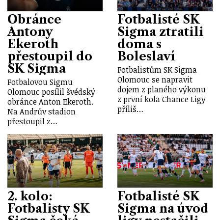
Obránce
Fotbalisté SK
Antony
Sigma ztratili
Ekeroth
doma s
přestoupil do
Boleslaví
SK Sigma
Fotbalistům SK Sigma
Olomouc se napravit
Fotbalovou Sigmu
dojem z planého výkonu
Olomouc posílil švédský
z první kola Chance Ligy
obránce Anton Ekeroth.
příliš…
Na Andrův stadion
přestoupil z…
2. kolo:
Fotbalisté SK
Fotbalisty SK
Sigma na úvod