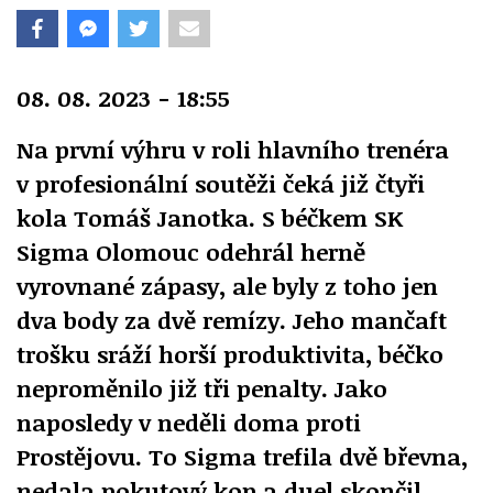
08. 08. 2023 - 18:55
Na první výhru v roli hlavního trenéra
v profesionální soutěži čeká již čtyři
kola Tomáš Janotka. S béčkem SK
Sigma Olomouc odehrál herně
vyrovnané zápasy, ale byly z toho jen
dva body za dvě remízy. Jeho mančaft
trošku sráží horší produktivita, béčko
neproměnilo již tři penalty. Jako
naposledy v neděli doma proti
Prostějovu. To Sigma trefila dvě břevna,
nedala pokutový kop a duel skončil