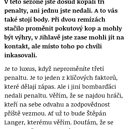
V této sezóně jste dosud kopali tři
penalty, ani jednu jste nedali. A to vás
také stojí body. Při dvou remízách
stačilo proměnit pokutový kop a mohly
být výhry, v Jihlavě jste zase mohli jít na
kontakt, ale místo toho po chvíli
inkasovali.
Je to luxus, když neproměníte třetí
penaltu. Je to jeden z klíčových faktorů,
které dělají zápas. Ale i jiní bombarďáci
nedali penaltu. Věřím, že se najdou hráči,
kteří na sebe odvahu a zodpovědnost
příště vezmou. Ať už to bude Štěpán
Langer, kterému věřím. Doufám, že se