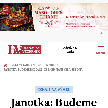
reklama
Pátek 7.8.
Lada
MENU
Zprávy
›
›
›
HLAVNÍ STRANA
SPORT
FOTBAL
JANOTKA: BUDEME BOJOVAT, JE PŘED NÁMI CELÁ SEZÓNA
Rozhovory
Olomouc
Kultura
Politika
Prostějov
ČEKAJÍ NA VÝHRU
Společnost
Hudba
Ekonomika
Janotka: Budeme
Přerov
Sport
Ženy