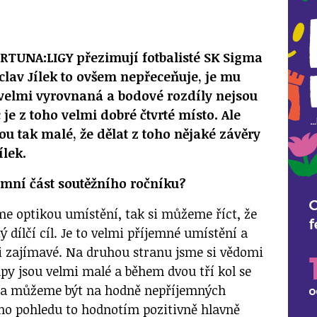
RTUNA:LIGY přezimují fotbalisté SK Sigma
lav Jílek to ovšem nepřeceňuje, je mu
e velmi vyrovnaná a bodové rozdíly nejsou
e z toho velmi dobré čtvrté místo. Ale
ou tak malé, že dělat z toho nějaké závěry
ílek.
imní část soutěžního ročníku?
me optikou umístění, tak si můžeme říct, že
tý dílčí cíl. Je to velmi příjemné umístění a
i zajímavé. Na druhou stranu jsme si vědomi
py jsou velmi malé a během dvou tří kol se
t a můžeme být na hodně nepříjemných
ho pohledu to hodnotím pozitivně hlavně