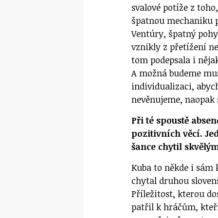
svalové potíže z toho
špatnou mechaniku p
Ventúry, špatný pohyb
vznikly z přetížení n
tom podepsala i něj
A možná budeme muset
individualizaci, abyc
nevěnujeme, naopak s
Při té spoustě abse
pozitivních věcí. Jed
šance chytil skvěl
Kuba to někde i sám
chytal druhou slovens
Příležitost, kterou d
patřil k hráčům, kteř