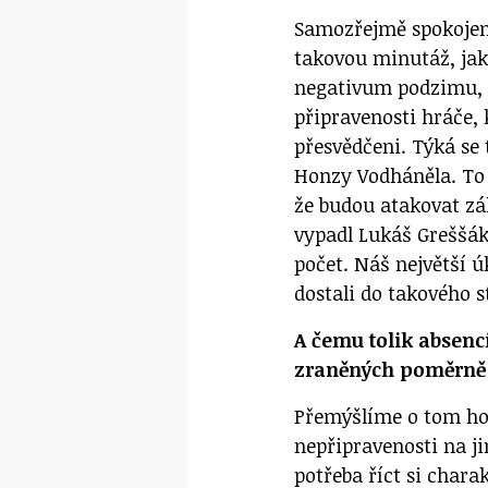
Samozřejmě spokojený
takovou minutáž, jak
negativum podzimu, ž
připravenosti hráče, 
přesvědčeni. Týká se 
Honzy Vodháněla. To b
že budou atakovat zák
vypadl Lukáš Greššák,
počet. Náš největší 
dostali do takového s
A čemu tolik absenc
zraněných poměrně 
Přemýšlíme o tom hod
nepřipravenosti na j
potřeba říct si chara