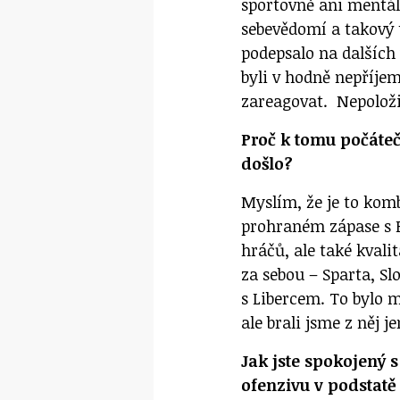
sportovně ani mentáln
sebevědomí a takový t
podepsalo na dalších
byli v hodně nepříje
zareagovat. Nepoloži
Proč k tomu počáte
došlo?
Myslím, že je to kom
prohraném zápase s B
hráčů, ale také kvali
za sebou – Sparta, S
s Libercem. To bylo 
ale brali jsme z něj j
Jak jste spokojený 
ofenzivu v podstatě