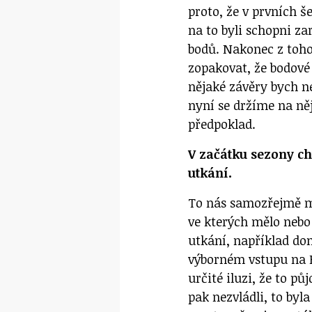
proto, že v prvních š
na to byli schopni za
bodů. Nakonec z toho
zopakovat, že bodové 
nějaké závěry bych n
nyní se držíme na ně
předpoklad.
V začátku sezony c
utkání.
To nás samozřejmě mr
ve kterých mělo nebo
utkání, například do
výborném vstupu na 
určité iluzi, že to 
pak nezvládli, to byl