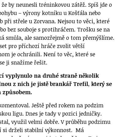
, že by neunesli tréninkovou zátěž. Spíš jde o
ohybu – výrony kotníku u Košťála nebo
 při střele u Zorvana. Nejsou to věci, které
ebo bez souboje s protihráčem. Trošku se na
aká smůla, ale samozřejmě o tom přemýšlíme.
 pro příchozí hráče zvolit větší
hom je ochránili. Není to věc, které se
e ji snažíme řešit.
ncí vyplynulo na druhé straně několik
nou z nich je jistě brankář Trefil, který se
ým způsobem.
 komentoval. Ještě před rokem na podzim
kou ligu. Dnes je tady v pozici jedničky.
ostal, využil velmi dobře. V průběhu podzimu
í si drželi stabilní výkonnost. Má