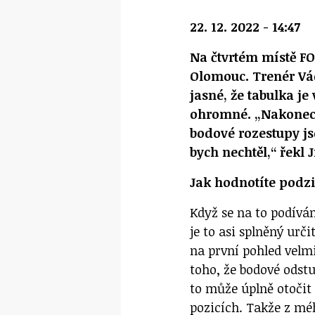
22. 12. 2022 - 14:47
Na čtvrtém místě FO
Olomouc. Trenér Vác
jasné, že tabulka j
ohromné. „Nakonec j
bodové rozestupy js
bych nechtěl,“ řekl J
Jak hodnotíte podz
Když se na to podívá
je to asi splněný urči
na první pohled velm
toho, že bodové odstu
to může úplně otoči
pozicích. Takže z mé