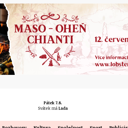
Pátek 7.8.
Svátek má
Lada
Rozhovory
Kultura
Společnost
Sport
Publicis