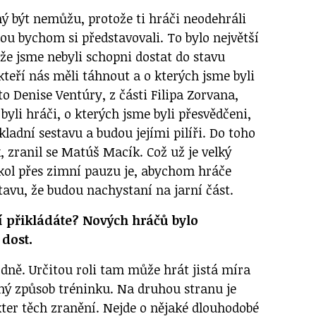
 být nemůžu, protože ti hráči neodehráli
ou bychom si představovali. To bylo největší
e jsme nebyli schopni dostat do stavu
kteří nás měli táhnout a o kterých jsme byli
to Denise Ventúry, z části Filipa Zorvana,
yli hráči, o kterých jsme byli přesvědčeni,
ladní sestavu a budou jejími pilíři. Do toho
 zranil se Matúš Macík. Což už je velký
úkol přes zimní pauzu je, abychom hráče
tavu, že budou nachystaní na jarní část.
í přikládáte? Nových hráčů bylo
dost.
ně. Určitou roli tam může hrát jistá míra
iný způsob tréninku. Na druhou stranu je
kter těch zranění. Nejde o nějaké dlouhodobé