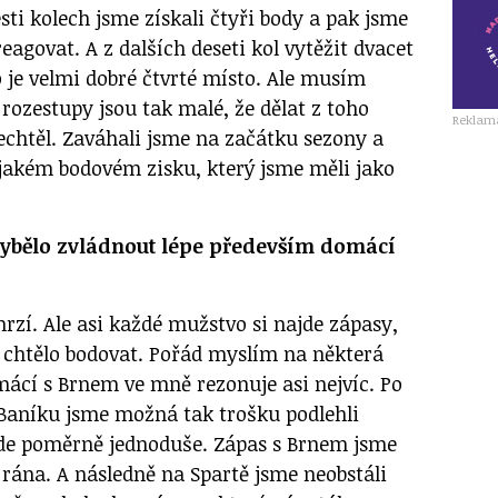
esti kolech jsme získali čtyři body a pak jsme
reagovat. A z dalších deseti kol vytěžit dvacet
 je velmi dobré čtvrté místo. Ale musím
rozestupy jsou tak malé, že dělat z toho
Reklam
echtěl. Zaváhali jsme na začátku sezony a
jakém bodovém zisku, který jsme měli jako
hybělo zvládnout lépe především domácí
zí. Ale asi každé mužstvo si najde zápasy,
 chtělo bodovat. Pořád myslím na některá
mácí s Brnem ve mně rezonuje asi nejvíc. Po
Baníku jsme možná tak trošku podlehli
půjde poměrně jednoduše. Zápas s Brnem jsme
a rána. A následně na Spartě jsme neobstáli