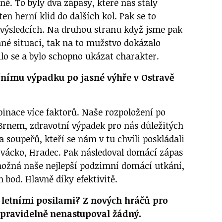
ě. To byly dva zápasy, které nás stály
en herní klid do dalších kol. Pak se to
 výsledcích. Na druhou stranu když jsme pak
mné situaci, tak na to mužstvo dokázalo
lo se a bylo schopno ukázat charakter.
čnímu výpadku po jasné výhře v Ostravě
binace více faktorů. Naše rozpoložení po
rnem, zdravotní výpadek pro nás důležitých
ta soupeřů, kteří se nám v tu chvíli poskládali
lovácko, Hradec. Pak následoval domácí zápas
možná naše nejlepší podzimní domácí utkání,
en bod. Hlavně díky efektivitě.
s letními posilami? Z nových hráčů pro
 pravidelně nenastupoval žádný.