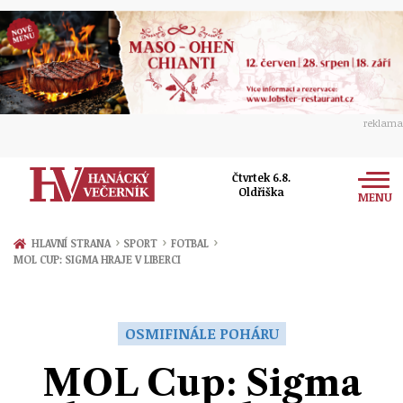
reklama
Čtvrtek 6.8.
Oldřiška
MENU
Zprávy
›
›
›
HLAVNÍ STRANA
SPORT
FOTBAL
MOL CUP: SIGMA HRAJE V LIBERCI
Rozhovory
Olomouc
Kultura
Politika
Prostějov
OSMIFINÁLE POHÁRU
Společnost
Hudba
Ekonomika
MOL Cup: Sigma
Přerov
Sport
Ženy