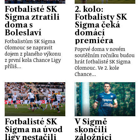
Fotbalisté SK
2. kolo:
Sigma ztratili
Fotbalisty SK
doma s
Sigma čeká
Boleslaví
domácí
premiéra
Fotbalistům SK Sigma
Olomouc se napravit
Poprvé doma v novém
dojem z planého výkonu
soutěžním ročníku budou
z první kola Chance Ligy
hrát fotbalisté SK Sigma
příliš…
Olomouc. Ve 2. kole
Chance…
Fotbalisté SK
V Sigmě
Sigma na úvod
skončili
ligy nestačili
záložníci