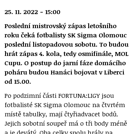
25. 11. 2022 - 15:00
Poslední mistrovský zápas letošního
roku čeká fotbalisty SK Sigma Olomouc
poslední listopadovou sobotu. To budou
hrát zápas 4. kola, tedy osmifinále, MOL
Cupu. O postup do jarní fáze domácího
poháru budou Hanáci bojovat v Liberci
od 15.00.
Po podzimní části FORTUNA:LIGY jsou
fotbalisté SK Sigma Olomouc na čtvrtém
místě tabulky, mají čtyřiadvacet bodů.
Jejich sobotní soupeř má o tři body méně
a je devátý. Oba celky spolu hrály na