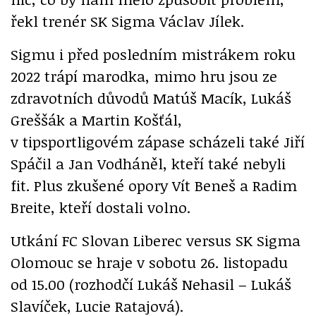
řekl trenér SK Sigma Václav Jílek.
Sigmu i před posledním mistrákem roku
2022 trápí marodka, mimo hru jsou ze
zdravotních důvodů Matúš Macík, Lukáš
Greššák a Martin Košťál,
v tipsportligovém zápase scházeli také Jiří
Spáčil a Jan Vodháněl, kteří také nebyli
fit. Plus zkušené opory Vít Beneš a Radim
Breite, kteří dostali volno.
Utkání FC Slovan Liberec versus SK Sigma
Olomouc se hraje v sobotu 26. listopadu
od 15.00 (rozhodčí Lukáš Nehasil – Lukáš
Slavíček, Lucie Ratajová).