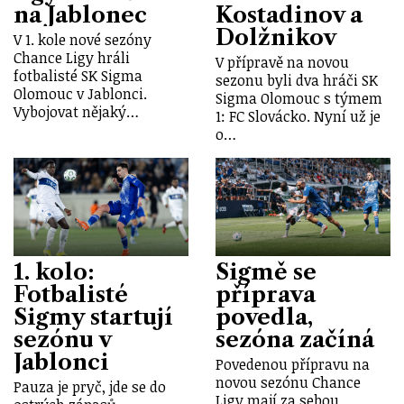
na Jablonec
Kostadinov a
Dolžnikov
V 1. kole nové sezóny
Chance Ligy hráli
V přípravě na novou
fotbalisté SK Sigma
sezonu byli dva hráči SK
Olomouc v Jablonci.
Sigma Olomouc s týmem
Vybojovat nějaký…
1: FC Slovácko. Nyní už je
o…
1. kolo:
Sigmě se
Fotbalisté
příprava
Sigmy startují
povedla,
sezónu v
sezóna začíná
Jablonci
Povedenou přípravu na
novou sezónu Chance
Pauza je pryč, jde se do
Ligy mají za sebou