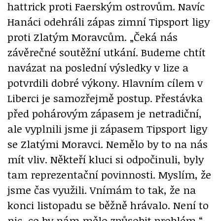
hattrick proti Faerským ostrovům. Navíc
Hanáci odehráli zápas zimní Tipsport ligy
proti Zlatým Moravcům. „Čeká nás
závěrečné soutěžní utkání. Budeme chtít
navázat na poslední výsledky v lize a
potvrdili dobré výkony. Hlavním cílem v
Liberci je samozřejmě postup. Přestávka
před pohárovým zápasem je netradiční,
ale vyplnili jsme ji zápasem Tipsport ligy
se Zlatými Moravci. Nemělo by to na nás
mít vliv. Někteří kluci si odpočinuli, byly
tam reprezentační povinnosti. Myslím, že
jsme čas využili. Vnímám to tak, že na
konci listopadu se běžně hrávalo. Není to
nic, co by nám mělo způsobit problém,“