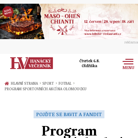
reklama
Čtvrtek 6.8.
Oldřiška
MENU
Zprávy
›
›
›
HLAVNÍ STRANA
SPORT
FOTBAL
PROGRAM SPORTOVNÍCH AKCÍ NA OLOMOUCKU
Rozhovory
Olomouc
Kultura
Politika
Prostějov
POJĎTE SE BAVIT A FANDIT
Společnost
Hudba
Ekonomika
Program
Přerov
Sport
Ženy