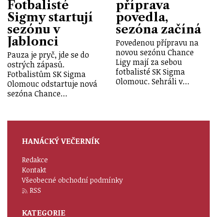
Fotbalisté
příprava
Sigmy startují
povedla,
sezónu v
sezóna začíná
Jablonci
Povedenou přípravu na
novou sezónu Chance
Pauza je pryč, jde se do
Ligy mají za sebou
ostrých zápasů.
fotbalisté SK Sigma
Fotbalistům SK Sigma
Olomouc. Sehráli v…
Olomouc odstartuje nová
sezóna Chance…
HANÁCKÝ VEČERNÍK
Redakce
Kontakt
Všeobecné obchodní podmínky
RSS
KATEGORIE