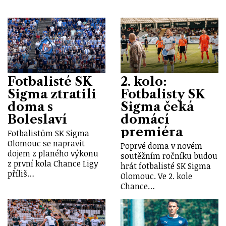
Fotbalisté SK
2. kolo:
Sigma ztratili
Fotbalisty SK
doma s
Sigma čeká
Boleslaví
domácí
premiéra
Fotbalistům SK Sigma
Olomouc se napravit
Poprvé doma v novém
dojem z planého výkonu
soutěžním ročníku budou
z první kola Chance Ligy
hrát fotbalisté SK Sigma
příliš…
Olomouc. Ve 2. kole
Chance…