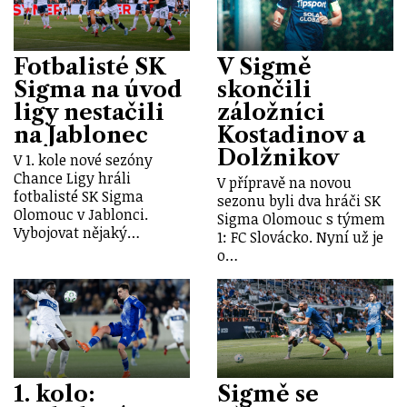
Fotbalisté SK
V Sigmě
Sigma na úvod
skončili
ligy nestačili
záložníci
na Jablonec
Kostadinov a
Dolžnikov
V 1. kole nové sezóny
Chance Ligy hráli
V přípravě na novou
fotbalisté SK Sigma
sezonu byli dva hráči SK
Olomouc v Jablonci.
Sigma Olomouc s týmem
Vybojovat nějaký…
1: FC Slovácko. Nyní už je
o…
1. kolo:
Sigmě se