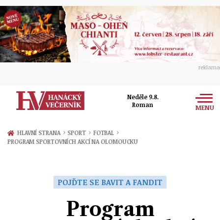
reklama
Neděle 9.8.
Roman
MENU
Zprávy
›
›
›
HLAVNÍ STRANA
SPORT
FOTBAL
PROGRAM SPORTOVNÍCH AKCÍ NA OLOMOUCKU
Rozhovory
Olomouc
Kultura
Politika
Prostějov
POJĎTE SE BAVIT A FANDIT
Společnost
Hudba
Ekonomika
Program
Přerov
Sport
Ženy