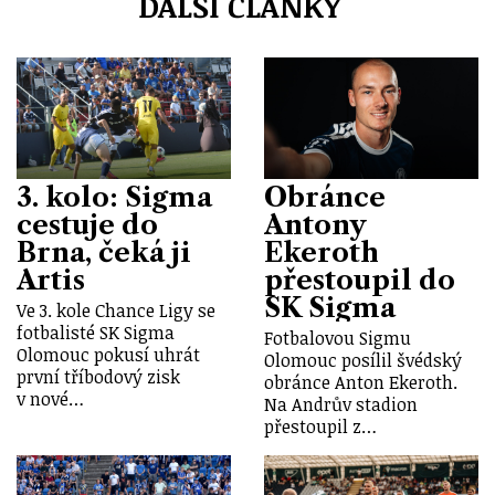
DALŠÍ ČLÁNKY
3. kolo: Sigma
Obránce
cestuje do
Antony
Brna, čeká ji
Ekeroth
Artis
přestoupil do
SK Sigma
Ve 3. kole Chance Ligy se
fotbalisté SK Sigma
Fotbalovou Sigmu
Olomouc pokusí uhrát
Olomouc posílil švédský
první tříbodový zisk
obránce Anton Ekeroth.
v nové…
Na Andrův stadion
přestoupil z…