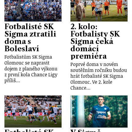
Fotbalisté SK
2. kolo:
Sigma ztratili
Fotbalisty SK
doma s
Sigma čeká
Boleslaví
domácí
premiéra
Fotbalistům SK Sigma
Olomouc se napravit
Poprvé doma v novém
dojem z planého výkonu
soutěžním ročníku budou
z první kola Chance Ligy
hrát fotbalisté SK Sigma
příliš…
Olomouc. Ve 2. kole
Chance…