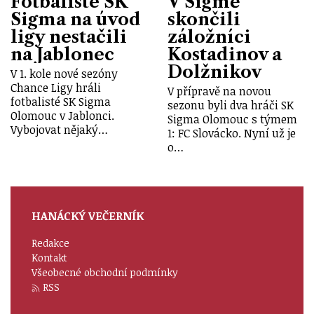
Fotbalisté SK
V Sigmě
Sigma na úvod
skončili
ligy nestačili
záložníci
na Jablonec
Kostadinov a
Dolžnikov
V 1. kole nové sezóny
Chance Ligy hráli
V přípravě na novou
fotbalisté SK Sigma
sezonu byli dva hráči SK
Olomouc v Jablonci.
Sigma Olomouc s týmem
Vybojovat nějaký…
1: FC Slovácko. Nyní už je
o…
HANÁCKÝ VEČERNÍK
Redakce
Kontakt
Všeobecné obchodní podmínky
RSS