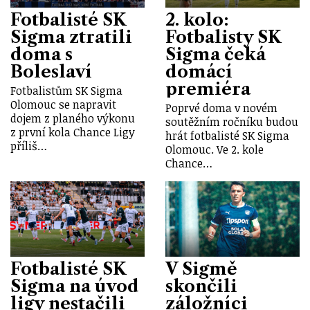
Fotbalisté SK
2. kolo:
Sigma ztratili
Fotbalisty SK
doma s
Sigma čeká
Boleslaví
domácí
premiéra
Fotbalistům SK Sigma
Olomouc se napravit
Poprvé doma v novém
dojem z planého výkonu
soutěžním ročníku budou
z první kola Chance Ligy
hrát fotbalisté SK Sigma
příliš…
Olomouc. Ve 2. kole
Chance…
Fotbalisté SK
V Sigmě
Sigma na úvod
skončili
ligy nestačili
záložníci