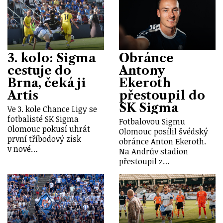
3. kolo: Sigma
Obránce
cestuje do
Antony
Brna, čeká ji
Ekeroth
Artis
přestoupil do
SK Sigma
Ve 3. kole Chance Ligy se
fotbalisté SK Sigma
Fotbalovou Sigmu
Olomouc pokusí uhrát
Olomouc posílil švédský
první tříbodový zisk
obránce Anton Ekeroth.
v nové…
Na Andrův stadion
přestoupil z…