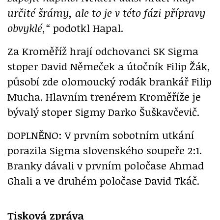
určité šrámy, ale to je v této fázi přípravy
obvyklé,“
podotkl Hapal.
Za Kroměříž hrají odchovanci SK Sigma
stoper David Němeček a útočník Filip Žák,
působí zde olomoucký rodák brankář Filip
Mucha. Hlavním trenérem Kroměříže je
bývalý stoper Sigmy Darko Šuškavčevič.
DOPLNĚNO: V prvním sobotním utkání
porazila Sigma slovenského soupeře 2:1.
Branky dávali v prvním poločase Ahmad
Ghali a ve druhém poločase David Tkáč.
Tisková zpráva