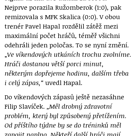
Nejprve porazila Ružomberok (1:0), pak
remizovala s MFK Skalica (0:0). V obou
trenér Pavel Hapal rozdělil zátěž mezi
maximální počet hráčů, téměř všichni
odehráli jeden poločas. To se nyní změní.
„
Ve víkendových utkáních trochu zvolníme.
Hráči dostanou větší porci minut,
některým dopřejeme hodinu, dalším třeba
i celý zápas,“
uvedl Hapal.
Do víkendových zápasů ještě nezasáhne
Filip Slavíček.
„Měl drobný zdravotní
problém, který byl způsobený přetížením.
Od příštího týdne by se do tréninků měl
zapojit naplno. Někteří další hráči mají