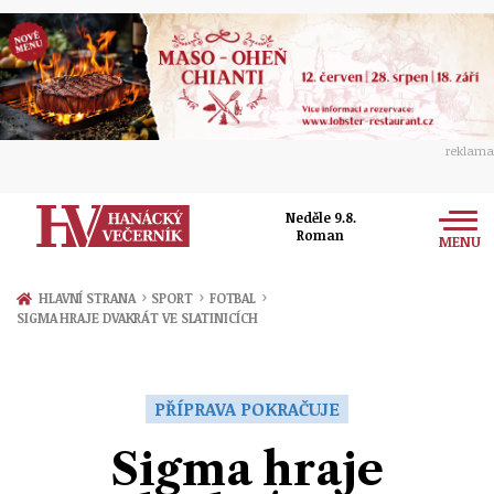
reklama
Neděle 9.8.
Roman
MENU
Zprávy
›
›
›
HLAVNÍ STRANA
SPORT
FOTBAL
SIGMA HRAJE DVAKRÁT VE SLATINICÍCH
Rozhovory
Olomouc
Kultura
Politika
Prostějov
PŘÍPRAVA POKRAČUJE
Společnost
Hudba
Ekonomika
Sigma hraje
Přerov
Sport
Ženy