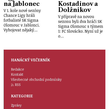
na Jablonec
Kostadinov a
Dolžnikov
V 1. kole nové sezóny
Chance Ligy hráli
V přípravě na novou
fotbalisté SK Sigma
sezonu byli dva hráči SK
Olomouc v Jablonci.
Sigma Olomouc s týmem
Vybojovat nějaký…
1: FC Slovácko. Nyní už je
o…
HANÁCKÝ VEČERNÍK
Redakce
Kontakt
Všeobecné obchodní podmínky
RSS
KATEGORIE
Zprávy