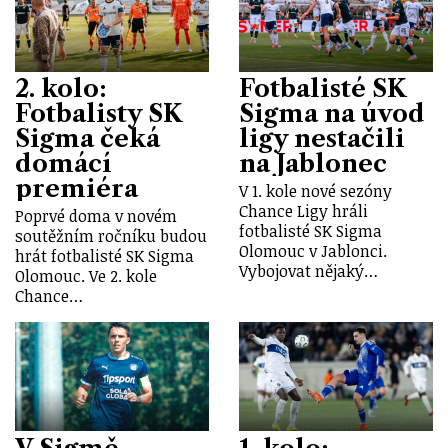
2. kolo:
Fotbalisté SK
Fotbalisty SK
Sigma na úvod
Sigma čeká
ligy nestačili
domácí
na Jablonec
premiéra
V 1. kole nové sezóny
Chance Ligy hráli
Poprvé doma v novém
fotbalisté SK Sigma
soutěžním ročníku budou
Olomouc v Jablonci.
hrát fotbalisté SK Sigma
Vybojovat nějaký…
Olomouc. Ve 2. kole
Chance…