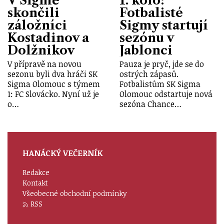
V Sigmě
1. kolo:
skončili
Fotbalisté
záložníci
Sigmy startují
Kostadinov a
sezónu v
Dolžnikov
Jablonci
V přípravě na novou
Pauza je pryč, jde se do
sezonu byli dva hráči SK
ostrých zápasů.
Sigma Olomouc s týmem
Fotbalistům SK Sigma
1: FC Slovácko. Nyní už je
Olomouc odstartuje nová
o…
sezóna Chance…
HANÁCKÝ VEČERNÍK
Redakce
Kontakt
Všeobecné obchodní podmínky
RSS