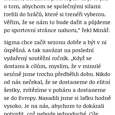
o tom, abychom se společnými silami
trefili do hráčů, které si trenéři vyberou.
Věřím, že se nám to bude dařit a půjdeme
po sportovní stránce nahoru,“ řekl Minář.
Sigma chce začít sezonu dobře a být v ní
úspěšná. A tak navázat na poslední
vydařený soutěžní ročník. „Když se
dostanu k cílům, myslím, že v minulé
sezóně jsme trochu předběhli dobu. Nikdo
od nás nečekal, že se dostaneme do elitní
šestky, zvítězíme v poháru a dostaneme
se do Evropy. Nasadili jsme si laťku hodně
vysoko. Je na nás, abychom to dokázali
potvrdit, což nebude jednoduché. Cíle