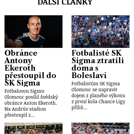
DALŠÍ ČLÁNKY
Obránce
Fotbalisté SK
Antony
Sigma ztratili
Ekeroth
doma s
přestoupil do
Boleslaví
SK Sigma
Fotbalistům SK Sigma
Olomouc se napravit
Fotbalovou Sigmu
dojem z planého výkonu
Olomouc posílil švédský
z první kola Chance Ligy
obránce Anton Ekeroth.
příliš…
Na Andrův stadion
přestoupil z…