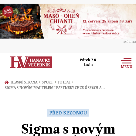
reklama
Pátek 7.8.
Lada
MENU
Zprávy
›
›
›
HLAVNÍ STRANA
SPORT
FOTBAL
SIGMA S NOVÝM MAJITELEM I PARTNERY CHCE ÚSPĚCH A…
Rozhovory
Olomouc
Kultura
Politika
Prostějov
PŘED SEZONOU
Společnost
Hudba
Ekonomika
Sigma s novým
Přerov
Sport
Ženy