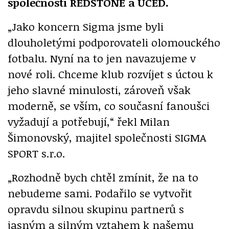
společnosti REDSTONE a UCED.
„Jako koncern Sigma jsme byli
dlouholetými podporovateli olomouckého
fotbalu. Nyní na to jen navazujeme v
nové roli. Chceme klub rozvíjet s úctou k
jeho slavné minulosti, zároveň však
moderně, se vším, co současní fanoušci
vyžadují a potřebují,“ řekl Milan
Šimonovský, majitel společnosti SIGMA
SPORT s.r.o.
„Rozhodně bych chtěl zmínit, že na to
nebudeme sami. Podařilo se vytvořit
opravdu silnou skupinu partnerů s
jasným a silným vztahem k našemu