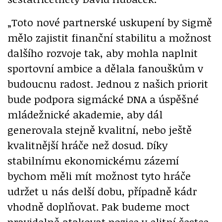
„Toto nové partnerské uskupení by Sigmě
mělo zajistit finanční stabilitu a možnost
dalšího rozvoje tak, aby mohla naplnit
sportovní ambice a dělala fanouškům v
budoucnu radost. Jednou z našich priorit
bude podpora sigmácké DNA a úspěšné
mládežnické akademie, aby dál
generovala stejně kvalitní, nebo ještě
kvalitnější hráče než dosud. Díky
stabilnímu ekonomickému zázemí
bychom měli mít možnost tyto hráče
udržet u nás delší dobu, případně kádr
vhodně doplňovat. Pak budeme moct
pravidelně atakovat pozice v elitní šestce