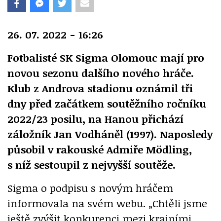
26. 07. 2022 - 16:26
Fotbalisté SK Sigma Olomouc mají pro
novou sezonu dalšího nového hráče.
Klub z Androva stadionu oznámil tři
dny před začátkem soutěžního ročníku
2022/23 posilu, na Hanou přichází
záložník Jan Vodháněl (1997). Naposledy
působil v rakouské Admiře Mödling,
s níž sestoupil z nejvyšší soutěže.
Sigma o podpisu s novým hráčem
informovala na svém webu. „Chtěli jsme
ještě zvýšit konkurenci mezi krajními