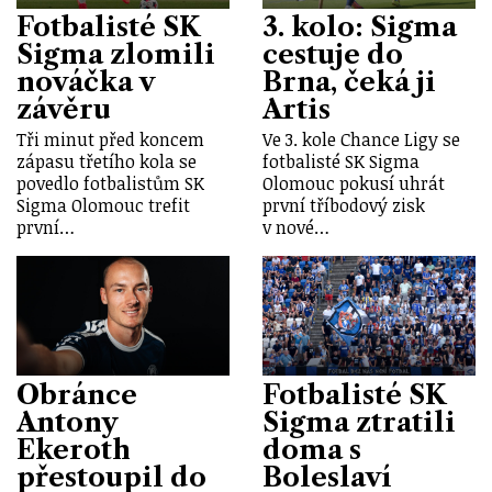
Fotbalisté SK
3. kolo: Sigma
Sigma zlomili
cestuje do
nováčka v
Brna, čeká ji
závěru
Artis
Tři minut před koncem
Ve 3. kole Chance Ligy se
zápasu třetího kola se
fotbalisté SK Sigma
povedlo fotbalistům SK
Olomouc pokusí uhrát
Sigma Olomouc trefit
první tříbodový zisk
první…
v nové…
Obránce
Fotbalisté SK
Antony
Sigma ztratili
Ekeroth
doma s
přestoupil do
Boleslaví