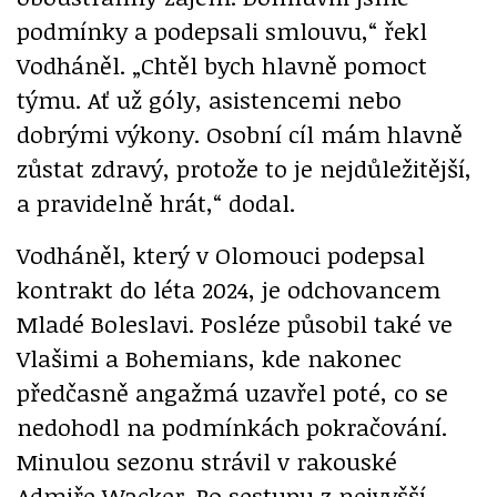
podmínky a podepsali smlouvu,“ řekl
Vodháněl. „Chtěl bych hlavně pomoct
týmu. Ať už góly, asistencemi nebo
dobrými výkony. Osobní cíl mám hlavně
zůstat zdravý, protože to je nejdůležitější,
a pravidelně hrát,“ dodal.
Vodháněl, který v Olomouci podepsal
kontrakt do léta 2024, je odchovancem
Mladé Boleslavi. Posléze působil také ve
Vlašimi a Bohemians, kde nakonec
předčasně angažmá uzavřel poté, co se
nedohodl na podmínkách pokračování.
Minulou sezonu strávil v rakouské
Admiře Wacker. Po sestupu z nejvyšší