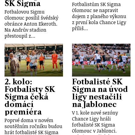
SK Sigma
Fotbalistům SK Sigma
Olomouc se napravit
Fotbalovou Sigmu
dojem z planého výkonu
Olomouc posílil švédský
z první kola Chance Ligy
obránce Anton Ekeroth.
příliš…
Na Andrův stadion
přestoupil z…
2. kolo:
Fotbalisté SK
Fotbalisty SK
Sigma na úvod
Sigma čeká
ligy nestačili
domácí
na Jablonec
premiéra
V 1. kole nové sezóny
Chance Ligy hráli
Poprvé doma v novém
fotbalisté SK Sigma
soutěžním ročníku budou
Olomouc v Jablonci.
hrát fotbalisté SK Sigma