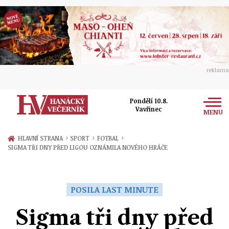
reklama
Pondělí 10.8.
Vavřinec
MENU
Zprávy
›
›
›
HLAVNÍ STRANA
SPORT
FOTBAL
SIGMA TŘI DNY PŘED LIGOU OZNÁMILA NOVÉHO HRÁČE
Rozhovory
Olomouc
Kultura
Politika
Prostějov
POSILA LAST MINUTE
Společnost
Hudba
Ekonomika
Sigma tři dny před
Přerov
Sport
Ženy